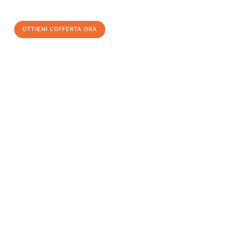
OTTIENI L'OFFERTA ORA