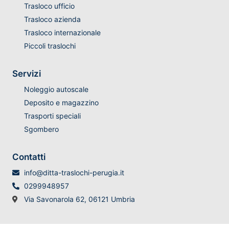
Trasloco ufficio
Trasloco azienda
Trasloco internazionale
Piccoli traslochi
Servizi
Noleggio autoscale
Deposito e magazzino
Trasporti speciali
Sgombero
Contatti
info@ditta-traslochi-perugia.it
0299948957
Via Savonarola 62, 06121 Umbria