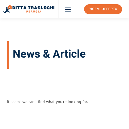
RICEVI OFFERTA
Ditta Traslochi Perugia
Servizi Traslochi Perugia
Costi e prezzi
News & Article
Home
Blog
It seems we can't find what you're looking for.