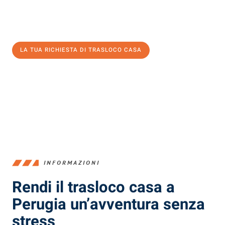
Ottieni subito un'offerta non vincolante
e
risparmia € 100:
LA TUA RICHIESTA DI TRASLOCO CASA
0299948957
INFORMAZIONI
Rendi il trasloco casa a
Perugia un’avventura senza
stress