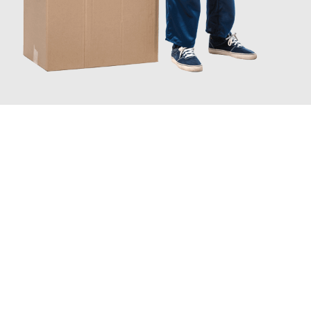
INFORMATI ORA
Sperimenta con Traslochi Perugia quanto può essere
semplice e
senza stress
fare un trasloco per Trasloco casa . Il nostro team di
esperti è pronto a garantire un processo liscio per te.