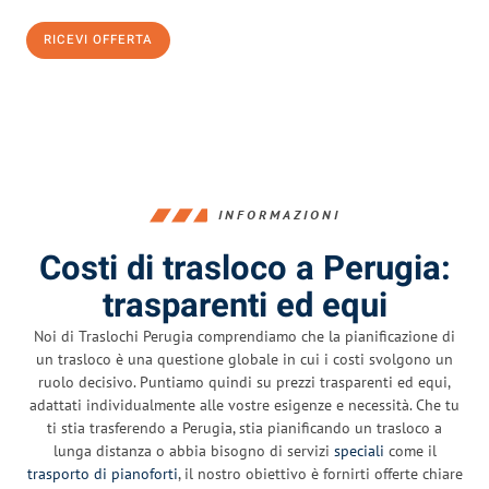
RICEVI OFFERTA
0299948957
INFORMAZIONI
Costi di trasloco a Perugia:
trasparenti ed equi
Noi di Traslochi Perugia comprendiamo che la pianificazione di
un trasloco è una questione globale in cui i costi svolgono un
ruolo decisivo. Puntiamo quindi su prezzi trasparenti ed equi,
adattati individualmente alle vostre esigenze e necessità. Che tu
ti stia trasferendo a Perugia, stia pianificando un trasloco a
lunga distanza o abbia bisogno di servizi
speciali
come il
trasporto di pianoforti
, il nostro obiettivo è fornirti offerte chiare