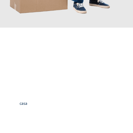
INFORMATI ORA
Scopri con Traslochi Perugia quanto può essere
facile e senza
stress il tuo trasloco a Perugia
. Il nostro team di esperti è
pronto ad assicurarti una transizione senza intoppi nella tua
nuova
casa
.
Ottieni subito
un'offerta non vincolante
e
risparmia € 100