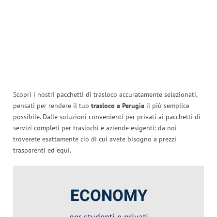
Scopri i nostri pacchetti di trasloco accuratamente selezionati,
pensati per rendere il tuo
trasloco a Perugia
il più semplice
possibile. Dalle soluzioni convenienti per privati ai pacchetti di
servizi completi per traslochi e aziende esigenti: da noi
troverete esattamente ciò di cui avete bisogno a prezzi
trasparenti ed equi.
ECONOMY
per
studenti
e privati