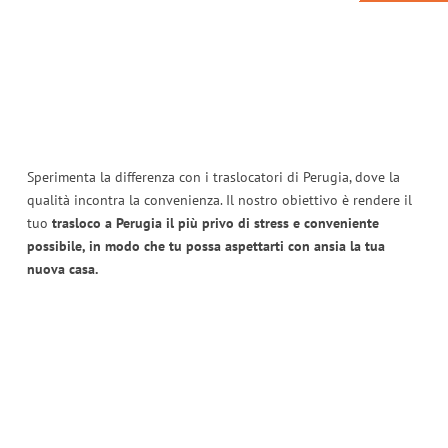
Sperimenta la differenza con i traslocatori di Perugia, dove la
qualità incontra la convenienza. Il nostro obiettivo è rendere il
tuo
trasloco a Perugia il più privo di stress e conveniente
possibile, in modo che tu possa aspettarti con ansia la tua
nuova casa.