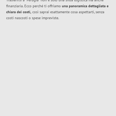
Trasferirsi a
Perugia
non è solo una sfida logistica ma anche
finanziaria. Ecco perché ti offriamo
una panoramica dettagliata e
chiara dei costi,
così saprai esattamente cosa aspettarti, senza
costi nascosti o spese impreviste.