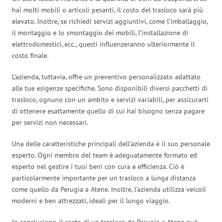
hai molti mobili o articoli pesanti, il costo del trasloco sarà più
elevato. Inoltre, se richiedi servizi aggiuntivi, come l’imballaggio,
il montaggio e lo smontaggio dei mobili, l’installazione di
elettrodomestici, ecc., questi influenzeranno ulteriormente il
costo finale.
L’azienda, tuttavia, offre un preventivo personalizzato adattato
alle tue esigenze specifiche. Sono disponibili diversi pacchetti di
trasloco, ognuno con un ambito e servizi variabili, per assicurarti
di ottenere esattamente quello di cui hai bisogno senza pagare
per servizi non necessari.
Una delle caratteristiche principali dell’azienda è il suo personale
esperto. Ogni membro del team è adeguatamente formato ed
esperto nel gestire i tuoi beni con cura e efficienza. Ciò è
particolarmente importante per un trasloco a lunga distanza
come quello da Perugia a Atene. Inoltre, l’azienda utilizza veicoli
moderni e ben attrezzati, ideali per il lungo viaggio.
In conclusione, il costo di un trasloco da Perugia a Atene può