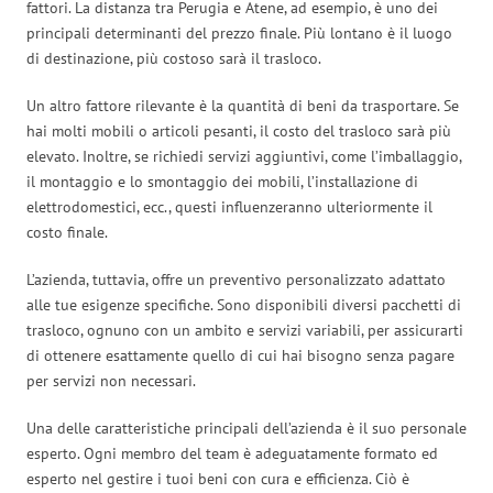
fattori. La distanza tra Perugia e Atene, ad esempio, è uno dei
principali determinanti del prezzo finale. Più lontano è il luogo
di destinazione, più costoso sarà il trasloco.
Un altro fattore rilevante è la quantità di beni da trasportare. Se
hai molti mobili o articoli pesanti, il costo del trasloco sarà più
elevato. Inoltre, se richiedi servizi aggiuntivi, come l’imballaggio,
il montaggio e lo smontaggio dei mobili, l’installazione di
elettrodomestici, ecc., questi influenzeranno ulteriormente il
costo finale.
L’azienda, tuttavia, offre un preventivo personalizzato adattato
alle tue esigenze specifiche. Sono disponibili diversi pacchetti di
trasloco, ognuno con un ambito e servizi variabili, per assicurarti
di ottenere esattamente quello di cui hai bisogno senza pagare
per servizi non necessari.
Una delle caratteristiche principali dell’azienda è il suo personale
esperto. Ogni membro del team è adeguatamente formato ed
esperto nel gestire i tuoi beni con cura e efficienza. Ciò è