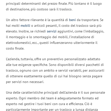
principali determinanti del prezzo finale. Più lontano è il luogo
di destinazione, più costoso sarà il trasloco.
Un altro fattore rilevante è la quantità di
beni
da trasportare. Se
hai molti
mobili
o articoli pesanti, il costo del trasloco sarà più
elevato. Inoltre, se richiedi
servizi
aggiuntivi, come l’imballaggio,
il montaggio e lo smontaggio dei mobili, l’installazione di
elettrodomestici, ecc., questi influenzeranno ulteriormente il
costo finale.
L’azienda, tuttavia, offre un preventivo personalizzato adattato
alle tue esigenze specifiche. Sono disponibili diversi pacchetti di
trasloco, ognuno con un ambito e servizi variabili, per assicurarti
di ottenere esattamente quello di cui hai bisogno senza pagare
per servizi non necessari.
Una delle caratteristiche principali dell’azienda è il suo personale
esperto. Ogni membro del team è adeguatamente formato ed
esperto nel gestire i tuoi beni con cura e efficienza. Ciò è
particolarmente importante per un trasloco a lunga distanza