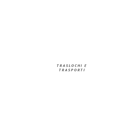
TRASLOCHI E
TRASPORTI​
Richiedi ora la tua