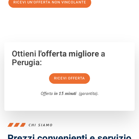
RICEVI UN'OFFERTA NON VINCOLANTE
100% non vincolante – Risposta garantita entro 15 minuti.
Ottieni
l'offerta migliore
a
Perugia:
RICEVI OFFERTA
Offerta
in 15 minuti
(garantita).
CHI SIAMO
Prezzi convenienti e servizio