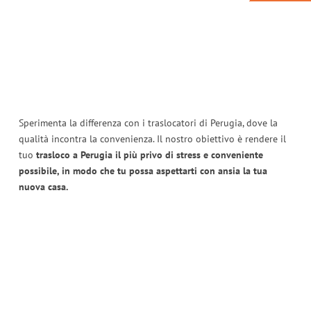
Sperimenta la differenza con i traslocatori di Perugia, dove la
qualità incontra la convenienza. Il nostro obiettivo è rendere il
tuo
trasloco a Perugia il più privo di stress e conveniente
possibile, in modo che tu possa aspettarti con ansia la tua
nuova casa.