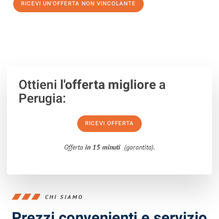
RICEVI UN'OFFERTA NON VINCOLANTE
100% non vincolante – Risposta garantita entro 15 minuti.
Ottieni
l'offerta migliore
a
Perugia:
RICEVI OFFERTA
Offerta
in 15 minuti
(garantita).
CHI SIAMO
Prezzi convenienti e servizio