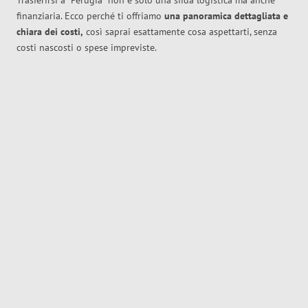
Trasferirsi a
Perugia
non è solo una sfida logistica ma anche
finanziaria. Ecco perché ti offriamo
una panoramica dettagliata e
chiara dei costi,
così saprai esattamente cosa aspettarti, senza
costi nascosti o spese impreviste.