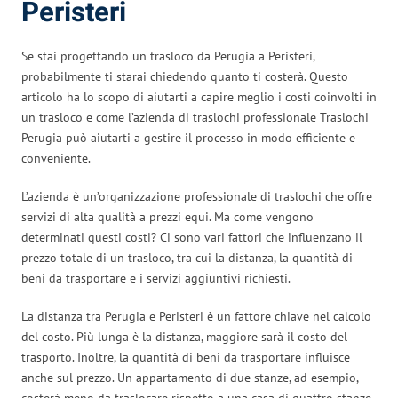
Peristeri
Se stai progettando un trasloco da Perugia a Peristeri,
probabilmente ti starai chiedendo quanto ti costerà. Questo
articolo ha lo scopo di aiutarti a capire meglio i costi coinvolti in
un trasloco e come l’azienda di traslochi professionale Traslochi
Perugia può aiutarti a gestire il processo in modo efficiente e
conveniente.
L’azienda è un’organizzazione professionale di traslochi che offre
servizi di alta qualità a prezzi equi. Ma come vengono
determinati questi costi? Ci sono vari fattori che influenzano il
prezzo totale di un trasloco, tra cui la distanza, la quantità di
beni da trasportare e i servizi aggiuntivi richiesti.
La distanza tra Perugia e Peristeri è un fattore chiave nel calcolo
del costo. Più lunga è la distanza, maggiore sarà il costo del
trasporto. Inoltre, la quantità di beni da trasportare influisce
anche sul prezzo. Un appartamento di due stanze, ad esempio,
costerà meno da traslocare rispetto a una casa di quattro stanze.