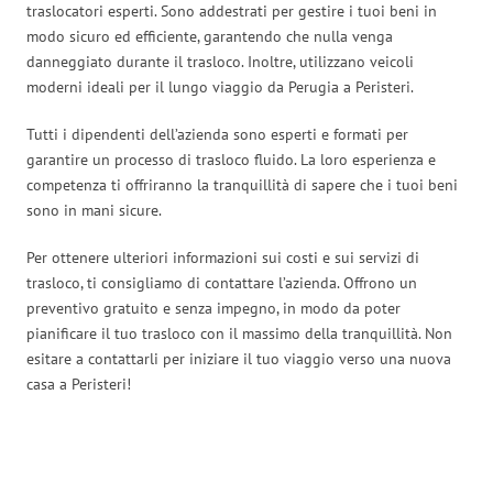
traslocatori esperti. Sono addestrati per gestire i tuoi beni in
modo sicuro ed efficiente, garantendo che nulla venga
danneggiato durante il trasloco. Inoltre, utilizzano veicoli
moderni ideali per il lungo viaggio da Perugia a Peristeri.
Tutti i dipendenti dell’azienda sono esperti e formati per
garantire un processo di trasloco fluido. La loro esperienza e
competenza ti offriranno la tranquillità di sapere che i tuoi beni
sono in mani sicure.
Per ottenere ulteriori informazioni sui costi e sui servizi di
trasloco, ti consigliamo di contattare l’azienda. Offrono un
preventivo gratuito e senza impegno, in modo da poter
pianificare il tuo trasloco con il massimo della tranquillità. Non
esitare a contattarli per iniziare il tuo viaggio verso una nuova
casa a Peristeri!
Traslochi Perugia in numeri: