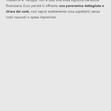
Trasferirsi a
Perugia
non è solo una sfida logistica ma anche
finanziaria. Ecco perché ti offriamo
una panoramica dettagliata e
chiara dei costi,
così saprai esattamente cosa aspettarti, senza
costi nascosti o spese impreviste.