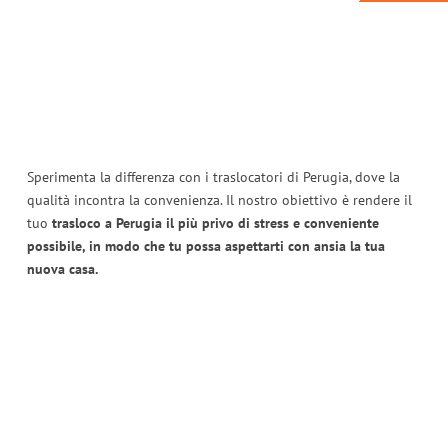
Sperimenta la differenza con i traslocatori di Perugia, dove la
qualità incontra la convenienza. Il nostro obiettivo è rendere il
tuo
trasloco a Perugia il più privo di stress e conveniente
possibile, in modo che tu possa aspettarti con ansia la tua
nuova casa.