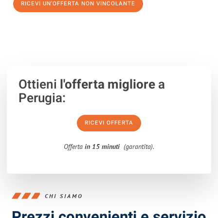
RICEVI UN'OFFERTA NON VINCOLANTE
100% non vincolante – Risposta garantita entro 15 minuti.
Ottieni
l'offerta migliore
a
Perugia:
RICEVI OFFERTA
Offerta
in 15 minuti
(garantita).
CHI SIAMO
Prezzi convenienti e servizio