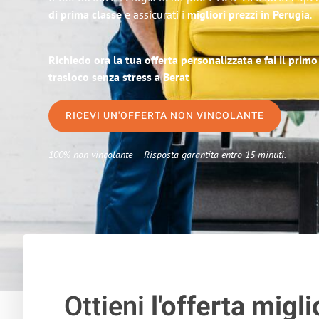
di prima classe
e assicurati i
migliori prezzi in Perugia
.
Richiedo ora la tua offerta personalizzata e fai il prim
trasloco senza stress a Berat
RICEVI UN'OFFERTA NON VINCOLANTE
100% non vincolante – Risposta garantita entro 15 minuti.
Ottieni
l'offerta migli