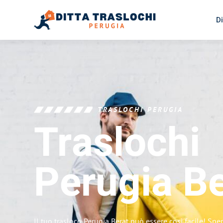
Di
TRASLOCHI PERUGIA
Traslochi
Perugia
Be
Il tuo trasloco Perugia Berat può essere così facile! Spe