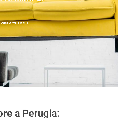
o passo verso un
ore
a Perugia: