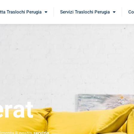
tta Traslochi Perugia
Servizi Traslochi Perugia
Co
rat
rimenta il nostro
servizio