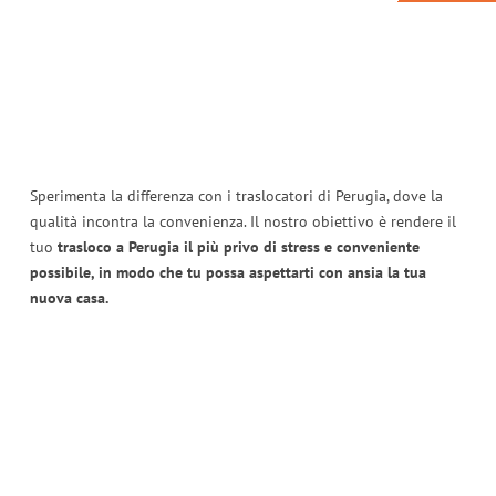
Sperimenta la differenza con i traslocatori di Perugia, dove la
qualità incontra la convenienza. Il nostro obiettivo è rendere il
tuo
trasloco a Perugia il più privo di stress e conveniente
possibile, in modo che tu possa aspettarti con ansia la tua
nuova casa.