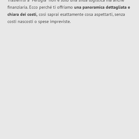
Trasferirsi a
Perugia
non è solo una sfida logistica ma anche
finanziaria. Ecco perché ti offriamo
una panoramica dettagliata e
chiara dei costi,
così saprai esattamente cosa aspettarti, senza
costi nascosti o spese impreviste.