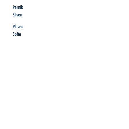
Pernik
Sliven
Pleven
Sofia
Richiedi ora la tua
offerta
al
miglior
prezzo !
Inviateci adesso la vostra richiesta non vincolante e
assicuratevi la vostra
offerta di trasloco per le vostre esigenze
a Perugia
al miglior prezzo! Approfitta dell’occasione per
un
trasloco senza stress
e con il massimo comfort: