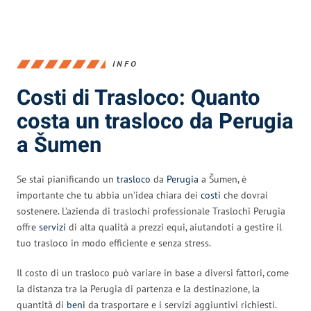
INFO
Costi di Trasloco: Quanto
costa un trasloco da Perugia
a Šumen
Se stai pianificando un
trasloco
da
Perugia
a Šumen, è
importante che tu abbia un’idea chiara dei
costi
che dovrai
sostenere. L’azienda di traslochi professionale Traslochi Perugia
offre
servizi
di alta qualità a prezzi equi, aiutandoti a gestire il
tuo trasloco in modo efficiente e senza stress.
Il costo di un trasloco può variare in base a diversi fattori, come
la distanza tra la Perugia di partenza e la destinazione, la
quantità di
beni
da trasportare e i servizi aggiuntivi richiesti.