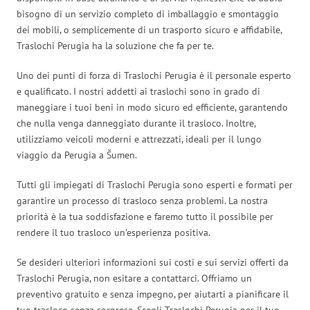
bisogno di un servizio completo di imballaggio e smontaggio
dei mobili, o semplicemente di un trasporto sicuro e affidabile,
Traslochi Perugia ha la soluzione che fa per te.
Uno dei punti di forza di Traslochi Perugia è il personale esperto
e qualificato. I nostri addetti ai traslochi sono in grado di
maneggiare i tuoi beni in modo sicuro ed efficiente, garantendo
che nulla venga danneggiato durante il trasloco. Inoltre,
utilizziamo veicoli moderni e attrezzati, ideali per il lungo
viaggio da Perugia a Šumen.
Tutti gli impiegati di Traslochi Perugia sono esperti e formati per
garantire un processo di trasloco senza problemi. La nostra
priorità è la tua soddisfazione e faremo tutto il possibile per
rendere il tuo trasloco un’esperienza positiva.
Se desideri ulteriori informazioni sui costi e sui servizi offerti da
Traslochi Perugia, non esitare a contattarci. Offriamo un
preventivo gratuito e senza impegno, per aiutarti a pianificare il
tuo trasloco senza sorprese. Scegli Traslochi Perugia per il tuo