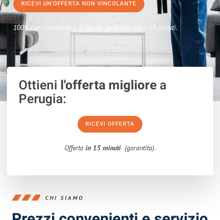
RICEVI UN'OFFERTA NON VINCOLANTE
100% non vincolante – Risposta garantita entro 15 minuti.
Ottieni
l'offerta migliore
a
Perugia:
RICEVI OFFERTA
Offerta
in 15 minuti
(garantita).
CHI SIAMO
Prezzi convenienti e servizio