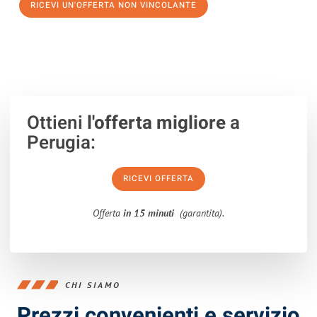
RICEVI UN'OFFERTA NON VINCOLANTE
100% non vincolante – Risposta garantita entro 15 minuti.
Ottieni
l'offerta migliore
a
Perugia:
RICEVI OFFERTA
Offerta
in 15 minuti
(garantita).
CHI SIAMO
Prezzi convenienti e servizio