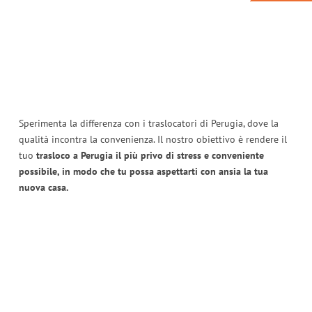
Sperimenta la differenza con i traslocatori di Perugia, dove la
qualità incontra la convenienza. Il nostro obiettivo è rendere il
tuo
trasloco a Perugia il più privo di stress e conveniente
possibile, in modo che tu possa aspettarti con ansia la tua
nuova casa.