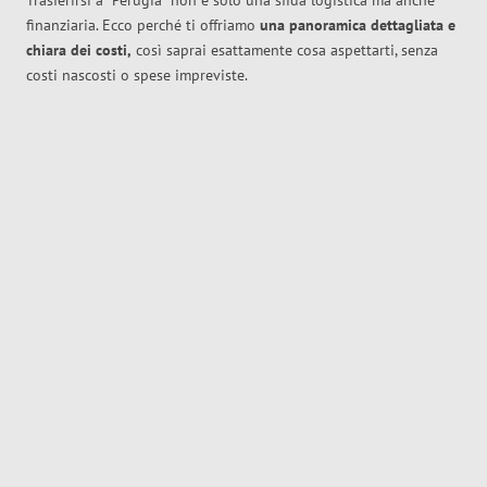
Trasferirsi a
Perugia
non è solo una sfida logistica ma anche
finanziaria. Ecco perché ti offriamo
una panoramica dettagliata e
chiara dei costi,
così saprai esattamente cosa aspettarti, senza
costi nascosti o spese impreviste.