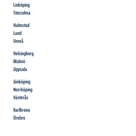
Linköping
Stoccolma
Halmstad
Lund
Umeå
Helsingborg
Malmö
Uppsala
Jönköping
Norrköping
Västerås
Karlkrona
Örebro