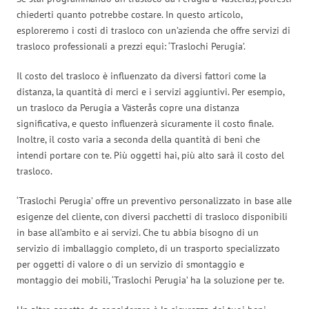
chiederti quanto potrebbe costare. In questo articolo,
esploreremo i costi di trasloco con un’azienda che offre servizi di
trasloco professionali a prezzi equi: ‘Traslochi Perugia’.
Il costo del trasloco è influenzato da diversi fattori come la
distanza, la quantità di merci e i servizi aggiuntivi. Per esempio,
un trasloco da Perugia a Västerås copre una distanza
significativa, e questo influenzerà sicuramente il costo finale.
Inoltre, il costo varia a seconda della quantità di beni che
intendi portare con te. Più oggetti hai, più alto sarà il costo del
trasloco.
‘Traslochi Perugia’ offre un preventivo personalizzato in base alle
esigenze del cliente, con diversi pacchetti di trasloco disponibili
in base all’ambito e ai servizi. Che tu abbia bisogno di un
servizio di imballaggio completo, di un trasporto specializzato
per oggetti di valore o di un servizio di smontaggio e
montaggio dei mobili, ‘Traslochi Perugia’ ha la soluzione per te.