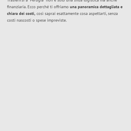
Trasferirsi a
Perugia
non è solo una sfida logistica ma anche
finanziaria. Ecco perché ti offriamo
una panoramica dettagliata e
chiara dei costi,
così saprai esattamente cosa aspettarti, senza
costi nascosti o spese impreviste.