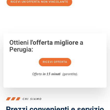
RICEVI UN'OFFERTA NON VINCOLANTE
100% non vincolante – Risposta garantita entro 15 minuti.
Ottieni
l'offerta migliore
a
Perugia:
RICEVI OFFERTA
Offerta
in 15 minuti
(garantita).
CHI SIAMO
Prezzi convenienti e servizio