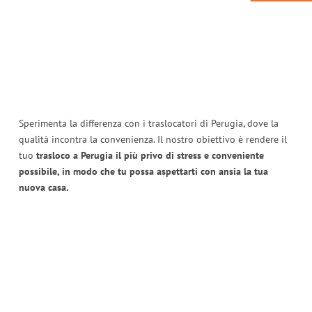
Sperimenta la differenza con i traslocatori di Perugia, dove la
qualità incontra la convenienza. Il nostro obiettivo è rendere il
tuo
trasloco a Perugia il più privo di stress e conveniente
possibile, in modo che tu possa aspettarti con ansia la tua
nuova casa.