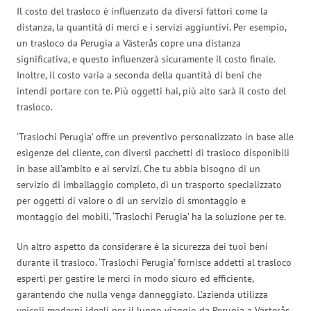
Il costo del trasloco è influenzato da diversi fattori come la
distanza, la quantità di merci e i servizi aggiuntivi. Per esempio,
un trasloco da Perugia a Västerås copre una distanza
significativa, e questo influenzerà sicuramente il costo finale.
Inoltre, il costo varia a seconda della quantità di beni che
intendi portare con te. Più oggetti hai, più alto sarà il costo del
trasloco.
‘Traslochi Perugia’ offre un preventivo personalizzato in base alle
esigenze del cliente, con diversi pacchetti di trasloco disponibili
in base all’ambito e ai servizi. Che tu abbia bisogno di un
servizio di imballaggio completo, di un trasporto specializzato
per oggetti di valore o di un servizio di smontaggio e
montaggio dei mobili, ‘Traslochi Perugia’ ha la soluzione per te.
Un altro aspetto da considerare è la sicurezza dei tuoi beni
durante il trasloco. ‘Traslochi Perugia’ fornisce addetti al trasloco
esperti per gestire le merci in modo sicuro ed efficiente,
garantendo che nulla venga danneggiato. L’azienda utilizza
veicoli moderni ideali per il lungo viaggio da Perugia a Västerås.