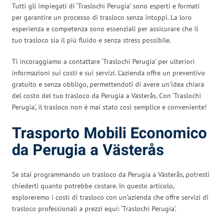
Tutti gli impiegati di ‘Traslochi Perugia’ sono esperti e formati
per garantire un processo di trasloco senza intoppi. La loro
esperienza e competenza sono essenziali per assicurare che il
tuo trasloco sia il più fluido e senza stress possibile.
Ti incoraggiamo a contattare ‘Traslochi Perugia’ per ulteriori
informazioni sui costi e sui servizi. L’azienda offre un preventivo
gratuito e senza obbligo, permettendoti di avere un’idea chiara
del costo del tuo trasloco da Perugia a Västerås. Con ‘Traslochi
Perugia’, il trasloco non è mai stato così semplice e conveniente!
Trasporto Mobili Economico
da Perugia a Västerås
Se stai programmando un trasloco da Perugia a Västerås, potresti
chiederti quanto potrebbe costare. In questo articolo,
esploreremo i costi di trasloco con un’azienda che offre servizi di
trasloco professionali a prezzi equi: ‘Traslochi Perugia’.