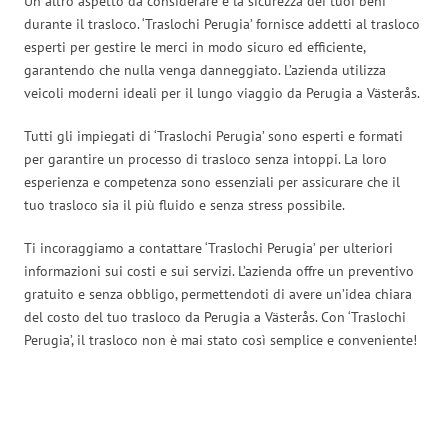
Un altro aspetto da considerare è la sicurezza dei tuoi beni
durante il trasloco. ‘Traslochi Perugia’ fornisce addetti al trasloco
esperti per gestire le merci in modo sicuro ed efficiente,
garantendo che nulla venga danneggiato. L’azienda utilizza
veicoli moderni ideali per il lungo viaggio da Perugia a Västerås.
Tutti gli impiegati di ‘Traslochi Perugia’ sono esperti e formati
per garantire un processo di trasloco senza intoppi. La loro
esperienza e competenza sono essenziali per assicurare che il
tuo trasloco sia il più fluido e senza stress possibile.
Ti incoraggiamo a contattare ‘Traslochi Perugia’ per ulteriori
informazioni sui costi e sui servizi. L’azienda offre un preventivo
gratuito e senza obbligo, permettendoti di avere un’idea chiara
del costo del tuo trasloco da Perugia a Västerås. Con ‘Traslochi
Perugia’, il trasloco non è mai stato così semplice e conveniente!
Traslochi Perugia in numeri: