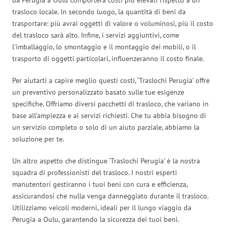
trasloco locale. In secondo luogo, la quantità di beni da
trasportare: più avrai oggetti di valore o voluminosi, più il costo
del trasloco sarà alto. Infine, i servizi aggiuntivi, come
l’imballaggio, lo smontaggio e il montaggio dei mobili, o il
trasporto di oggetti particolari, influenzeranno il costo finale.
Per aiutarti a capire meglio questi costi, ‘Traslochi Perugia’ offre
un preventivo personalizzato basato sulle tue esigenze
specifiche. Offriamo diversi pacchetti di trasloco, che variano in
base all’ampiezza e ai servizi richiesti. Che tu abbia bisogno di
un servizio completo o solo di un aiuto parziale, abbiamo la
soluzione per te.
Un altro aspetto che distingue ‘Traslochi Perugia’ è la nostra
squadra di professionisti del trasloco. I nostri esperti
manutentori gestiranno i tuoi beni con cura e efficienza,
assicurandosi che nulla venga danneggiato durante il trasloco.
Utilizziamo veicoli moderni, ideali per il lungo viaggio da
Perugia a Oulu, garantendo la sicurezza dei tuoi beni.