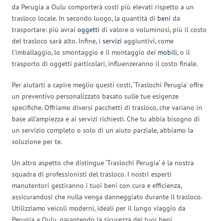
da Perugia a Oulu comporterà costi più elevati rispetto a un
trasloco locale. In secondo luogo, la quantità di
beni
da
trasportare: più avrai
oggetti
di valore o voluminosi, più il costo
del trasloco sarà alto. Infine, i
servizi
aggiuntivi, come
l’imballaggio, lo smontaggio e il montaggio dei
mobili
, o il
trasporto di oggetti particolari, influenzeranno il costo finale.
Per aiutarti a capire meglio questi costi, ‘Traslochi Perugia’ offre
un preventivo personalizzato basato sulle tue esigenze
specifiche. Offriamo diversi pacchetti di trasloco, che variano in
base all’ampiezza e ai servizi richiesti. Che tu abbia bisogno di
un servizio completo o solo di un aiuto parziale, abbiamo la
soluzione per te.
Un altro aspetto che distingue ‘Traslochi Perugia’ è la nostra
squadra di professionisti del trasloco. I nostri esperti
manutentori gestiranno i tuoi beni con cura e efficienza,
assicurandosi che nulla venga danneggiato durante il trasloco.
Utilizziamo veicoli moderni, ideali per il lungo viaggio da
Perugia a Oulu, garantendo la sicurezza dei tuoi beni.