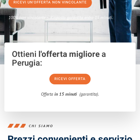
RICEVI UN'OFFERTA NON VINCOLANTE
100% non vincolante – Risposta garantita entro 15 minuti.
Ottieni
l'offerta migliore
a
Perugia:
RICEVI OFFERTA
Offerta
in 15 minuti
(garantita).
CHI SIAMO
Prezzi convenienti e servizio