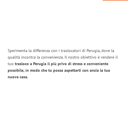
Sperimenta la differenza con i traslocatori di Perugia, dove la
qualità incontra la convenienza. Il nostro obiettivo è rendere il
tuo
trasloco a Perugia il più privo di stress e conveniente
possibile, in modo che tu possa aspettarti con ansia la tua
nuova casa.