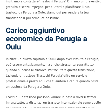
invitiamo a contattare ‘Traslochi Perugia’. Offriamo un preventivo
gratuito e senza impegno, per aiutarti a pianificare il tuo
trasloco da Perugia a Oulu. Siamo qui per rendere la tua
transizione il più semplice possibile.
Carico aggiuntivo
economico da Perugia a
Oulu
Iniziare un nuovo capitolo a Oulu, dopo aver vissuto a Perugia,
può essere entusiasmante, ma anche stressante, soprattutto
quando si pensa al trasloco. Per facilitare questa transizione,
l’azienda di trasloco ‘Traslochi Perugia’ offre un servizio
professionale a prezzi equi che ti aiuterà a capire quanto costa
un trasloco da Perugia a Oulu.
I costi di un trasloco possono variare in base a diversi fattori.
Innanzitutto, la distanza: un trasloco internazionale come quello
da Perugia a Oulu comporterà costi più elevati rispetto a un