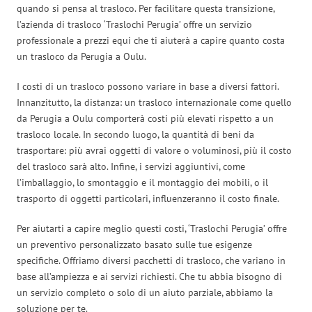
quando si pensa al trasloco. Per facilitare questa transizione,
l’azienda di trasloco ‘Traslochi Perugia’ offre un servizio
professionale a prezzi equi che ti aiuterà a capire quanto costa
un trasloco da Perugia a Oulu.
I costi di un trasloco possono variare in base a diversi fattori.
Innanzitutto, la distanza: un trasloco internazionale come quello
da Perugia a Oulu comporterà costi più elevati rispetto a un
trasloco locale. In secondo luogo, la quantità di beni da
trasportare: più avrai oggetti di valore o voluminosi, più il costo
del trasloco sarà alto. Infine, i servizi aggiuntivi, come
l’imballaggio, lo smontaggio e il montaggio dei mobili, o il
trasporto di oggetti particolari, influenzeranno il costo finale.
Per aiutarti a capire meglio questi costi, ‘Traslochi Perugia’ offre
un preventivo personalizzato basato sulle tue esigenze
specifiche. Offriamo diversi pacchetti di trasloco, che variano in
base all’ampiezza e ai servizi richiesti. Che tu abbia bisogno di
un servizio completo o solo di un aiuto parziale, abbiamo la
soluzione per te.