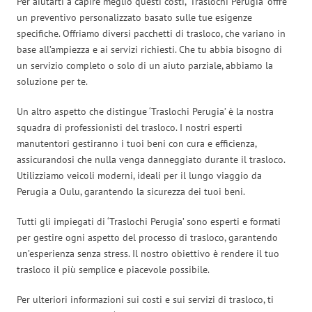
Per aiutarti a capire meglio questi costi, ‘Traslochi Perugia’ offre
un preventivo personalizzato basato sulle tue esigenze
specifiche. Offriamo diversi pacchetti di trasloco, che variano in
base all’ampiezza e ai servizi richiesti. Che tu abbia bisogno di
un servizio completo o solo di un aiuto parziale, abbiamo la
soluzione per te.
Un altro aspetto che distingue ‘Traslochi Perugia’ è la nostra
squadra di professionisti del trasloco. I nostri esperti
manutentori gestiranno i tuoi beni con cura e efficienza,
assicurandosi che nulla venga danneggiato durante il trasloco.
Utilizziamo veicoli moderni, ideali per il lungo viaggio da
Perugia a Oulu, garantendo la sicurezza dei tuoi beni.
Tutti gli impiegati di ‘Traslochi Perugia’ sono esperti e formati
per gestire ogni aspetto del processo di trasloco, garantendo
un’esperienza senza stress. Il nostro obiettivo è rendere il tuo
trasloco il più semplice e piacevole possibile.
Per ulteriori informazioni sui costi e sui servizi di trasloco, ti