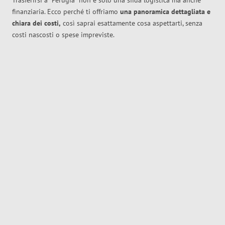
Trasferirsi a
Perugia
non è solo una sfida logistica ma anche
finanziaria. Ecco perché ti offriamo
una panoramica dettagliata e
chiara dei costi,
così saprai esattamente cosa aspettarti, senza
costi nascosti o spese impreviste.