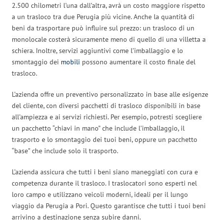
2.500 chilometri l’una dall’altra, avrà un costo maggiore rispetto
a un trasloco tra due Perugia più vicine. Anche la quantità di
beni da trasportare può influire sul prezzo: un trasloco di un
monolocale costerà sicuramente meno di quello di una villetta a
schiera. Inoltre, servizi aggiuntivi come l’imballaggio e lo
smontaggio dei
mobili
possono aumentare il costo finale del
trasloco.
L’azienda offre un preventivo personalizzato in base alle esigenze
del cliente, con diversi pacchetti di trasloco disponibili in base
all’ampiezza e ai servizi richiesti. Per esempio, potresti scegliere
un pacchetto “chiavi in mano” che include l’imballaggio, il
trasporto e lo smontaggio dei tuoi beni, oppure un pacchetto
“base” che include solo il trasporto.
L’azienda assicura che tutti i beni siano maneggiati con cura e
competenza durante il trasloco. I traslocatori sono esperti nel
loro campo e utilizzano veicoli moderni, ideali per il lungo
viaggio da Perugia a Pori. Questo garantisce che tutti i tuoi beni
arrivino a destinazione senza subire danni.