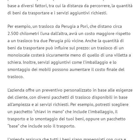
base a diversi fattori, tra cui la distanza da percorrere, la quantità
di beni da trasportare e i servizi aggiuntivi richiesti.
Per esempio, un trasloco da Perugia a Pori, che distano circa
2.500 chilometri l’una dall’altra, avrà un costo maggiore rispetto
a un trasloco tra due Perugia più vicine. Anche la quantità di
beni da trasportare può influire sul prezzo: un trasloco di un
monolocale costerà sicuramente meno di quello di una villetta a
schiera. Inoltre, servizi aggiuntivi come l’imballaggio e lo
smontaggio dei mobili possono aumentare il costo finale del
trasloco.
L’azienda offre un preventivo personalizzato in base alle esigenze
del cliente, con diversi pacchetti di trasloco disponibili in base
all’ampiezza e ai servizi richiesti. Per esempio, potresti scegliere
un pacchetto “chiavi in mano” che include l’imballaggio, il
trasporto e lo smontaggio dei tuoi beni, oppure un pacchetto
“base” che include solo il trasporto.
L’azienda assicura che tutti i beni siano maneggiati con cura e