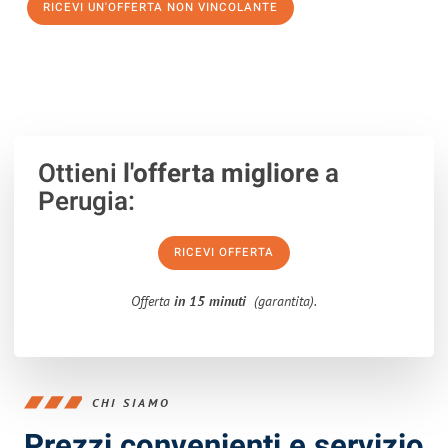
RICEVI UN'OFFERTA NON VINCOLANTE
100% non vincolante – Risposta garantita entro 15 minuti.
Ottieni
l'offerta migliore
a
Perugia:
RICEVI OFFERTA
Offerta
in 15 minuti
(garantita).
CHI SIAMO
Prezzi convenienti e servizio