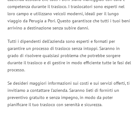
competenza durante il trasloco. I traslocatori sono esperti nel
loro campo e utilizzano veicoli moderni, ideali per il lungo
viaggio da Perugia a Pori. Questo garantisce che tutti i tuoi beni
arrivino a destinazione senza subire danni.
Tutti i dipendenti dell’azienda sono esperti e formati per
garantire un processo di trasloco senza intoppi. Saranno in
grado di risolvere qualsiasi problema che potrebbe sorgere
durante il trasloco e di gestire in modo efficiente tutte le fasi del
processo.
Se desideri maggiori informazioni sui costi e sui servizi offerti, ti
invitiamo a contattare l’azienda. Saranno lieti di fornirti un
preventivo gratuito e senza impegno, in modo da poter
pianificare il tuo trasloco con serenità e sicurezza.
Traslochi Perugia in numeri: