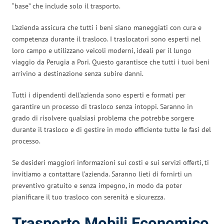
“base” che include solo il trasporto.
L’azienda assicura che tutti i beni siano maneggiati con cura e
competenza durante il trasloco. I traslocatori sono esperti nel
loro campo e utilizzano veicoli moderni, ideali per il lungo
viaggio da Perugia a Pori. Questo garantisce che tutti i tuoi beni
arrivino a destinazione senza subire danni.
Tutti i dipendenti dell’azienda sono esperti e formati per
garantire un processo di trasloco senza intoppi. Saranno in
grado di risolvere qualsiasi problema che potrebbe sorgere
durante il trasloco e di gestire in modo efficiente tutte le fasi del
processo.
Se desideri maggiori informazioni sui costi e sui servizi offerti, ti
invitiamo a contattare l’azienda. Saranno lieti di fornirti un
preventivo gratuito e senza impegno, in modo da poter
pianificare il tuo trasloco con serenità e sicurezza.
Trasporto Mobili Economico