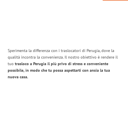
Sperimenta la differenza con i traslocatori di Perugia, dove la
qualità incontra la convenienza. Il nostro obiettivo è rendere il
tuo
trasloco a Perugia il più privo di stress e conveniente
possibile, in modo che tu possa aspettarti con ansia la tua
nuova casa.