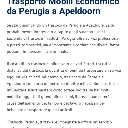
Trasporto Mobili Economico
da Perugia a Apeldoorn
Se stai pianificando un trasloco da Perugia a Apeldoorn, sarai
probabilmente interessato a capire quali saranno i costi.
L’azienda di traslochi ‘Traslochi Perugia’ offre servizi professionali
a prezzi competitivi, ma è importante ricordare che diversi fattori
possono influenzare il costo finale.
Il costo di un trasloco è influenzato da vari fattori, tra cui la
distanza del trasloco, la quantità di beni da trasportare e i servizi
aggiuntivi richiesti. Ad esempio, traslocare da Perugia a
Apeldoorn comporta un percorso di oltre mille chilometri, il che
influenzerà sicuramente il costo totale. Inoltre, se hai molti
mobili o oggetti di grandi dimensioni, il prezzo aumenterà a
causa dell’aumento del tempo e del lavoro necessari per
imballare e trasportare questi articoli.
‘Traslochi Perugia’, tuttavia, è impegnata a offrire un servizio