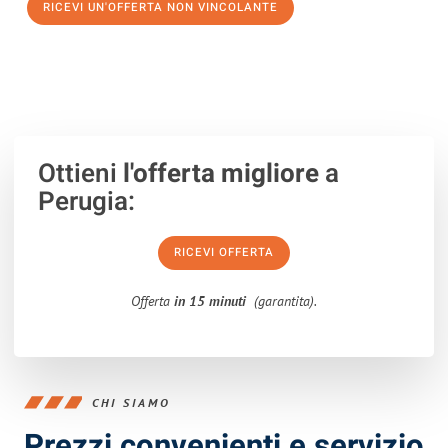
RICEVI UN'OFFERTA NON VINCOLANTE
100% non vincolante – Risposta garantita entro 15 minuti.
Ottieni
l'offerta migliore
a
Perugia:
RICEVI OFFERTA
Offerta
in 15 minuti
(garantita).
CHI SIAMO
Prezzi convenienti e servizio