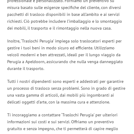
professionale e personalizzato. Forniamo un preventivo su
misura basato sulle esigenze specifiche del cliente, con diversi
pacchetti di trasloco disponibili in base all’ambito e ai servizi
richiesti. Ciò potrebbe includere l’imballaggio e lo smontaggio
dei mobili, il trasporto e il rimontaggio nella nuova casa.
Inoltre, ‘Traslochi Perugia’ impiega solo traslocatori esperti per
gestire i tuoi beni in modo sicuro ed efficiente. Utilizziamo
veicoli moderni e ben attrezzati, ideali per il lungo viaggio da
Perugia a Apeldoorn, assicurando che nulla venga danneggiato
durante il trasporto.
Tutti i nostri dipendenti sono esperti e addestrati per garantire
un processo di trasloco senza problemi. Sono in grado di gestire
una vasta gamma di articoli, dai mobili più ingombranti ai
delicati oggetti d’arte, con la massima cura e attenzione.
Ti incoraggiamo a contattare ‘Traslochi Perugia’ per ulteriori
informazioni sui costi e sui servizi. Offriamo un preventivo
gratuito e senza impegno, che ti permetterà di capire meglio