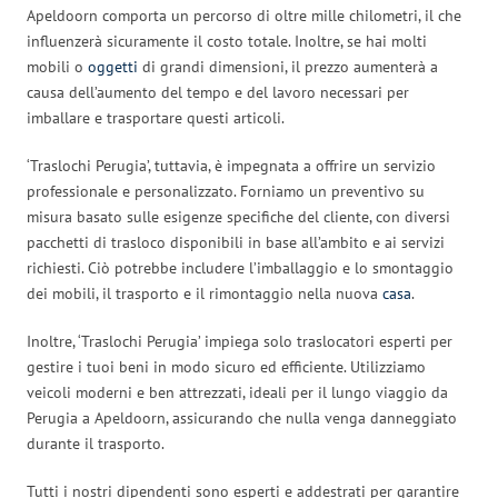
Apeldoorn comporta un percorso di oltre mille chilometri, il che
influenzerà sicuramente il costo totale. Inoltre, se hai molti
mobili o
oggetti
di grandi dimensioni, il prezzo aumenterà a
causa dell’aumento del tempo e del lavoro necessari per
imballare e trasportare questi articoli.
‘Traslochi Perugia’, tuttavia, è impegnata a offrire un servizio
professionale e personalizzato. Forniamo un preventivo su
misura basato sulle esigenze specifiche del cliente, con diversi
pacchetti di trasloco disponibili in base all’ambito e ai servizi
richiesti. Ciò potrebbe includere l’imballaggio e lo smontaggio
dei mobili, il trasporto e il rimontaggio nella nuova
casa
.
Inoltre, ‘Traslochi Perugia’ impiega solo traslocatori esperti per
gestire i tuoi beni in modo sicuro ed efficiente. Utilizziamo
veicoli moderni e ben attrezzati, ideali per il lungo viaggio da
Perugia a Apeldoorn, assicurando che nulla venga danneggiato
durante il trasporto.
Tutti i nostri dipendenti sono esperti e addestrati per garantire