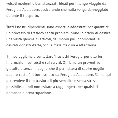
veicoli moderni e ben attrezzati, ideali per il lungo viaggio da
Perugia a Apeldoorn, assicurando che nulla venga danneggiato
durante il trasporto.
Tutti i nostri dipendenti sono esperti e addestrati per garantire
un processo di trasloco senza problemi. Sono in grado di gestire
una vasta gamma di articoli, dai mobili più ingombranti ai
delicati oggetti d’arte, con la massima cura e attenzione.
Ti incoraggiamo a contattare ‘Traslochi Perugia’ per ulteriori
informazioni sui costi e sui servizi. Offriamo un preventivo
gratuito e senza impegno, che ti permetterà di capire meglio
quanto costerà il tuo trasloco da Perugia a Apeldoorn. Siamo qui
per rendere il tuo trasloco il più semplice e senza stress
possibile, quindi non esitare a raggiungerci per qualsiasi
domanda o preoccupazione.
Traslochi Perugia in numeri: