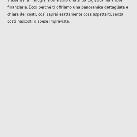
Trasferirsi a
Perugia
non è solo una sfida logistica ma anche
finanziaria. Ecco perché ti offriamo
una panoramica dettagliata e
chiara dei costi,
così saprai esattamente cosa aspettarti, senza
costi nascosti o spese impreviste.