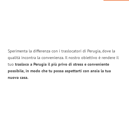
Sperimenta la differenza con i traslocatori di Perugia, dove la
qualità incontra la convenienza. Il nostro obiettivo è rendere il
tuo
trasloco a Perugia il più privo di stress e conveniente
possibile, in modo che tu possa aspettarti con ansia la tua
nuova casa.