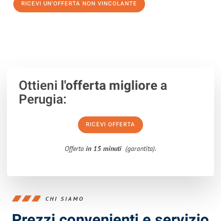
RICEVI UN'OFFERTA NON VINCOLANTE
100% non vincolante – Risposta garantita entro 15 minuti.
Ottieni
l'offerta migliore
a
Perugia:
RICEVI OFFERTA
Offerta
in 15 minuti
(garantita).
CHI SIAMO
Prezzi convenienti e servizio