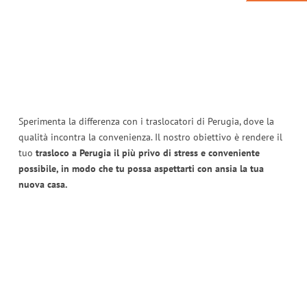
Sperimenta la differenza con i traslocatori di Perugia, dove la
qualità incontra la convenienza. Il nostro obiettivo è rendere il
tuo
trasloco a Perugia il più privo di stress e conveniente
possibile, in modo che tu possa aspettarti con ansia la tua
nuova casa.