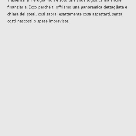
Trasferirsi a
Perugia
non è solo una sfida logistica ma anche
finanziaria. Ecco perché ti offriamo
una panoramica dettagliata e
chiara dei costi,
così saprai esattamente cosa aspettarti, senza
costi nascosti o spese impreviste.