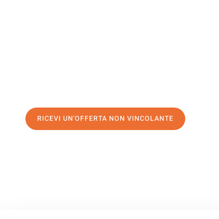
Romania
Il tuo trasloco Perugia Romania può essere così facile! Sp
servizio di prima classe
e assicurati i
migliori prezzi in Pe
Richiedo ora la tua offerta personalizzata e fai il primo 
trasloco senza stress a Romania
RICEVI UN'OFFERTA NON VINCOLANTE
100% non vincolante – Risposta garantita entro 15 minuti.