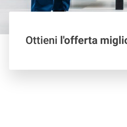
Ottieni
l'offerta migli