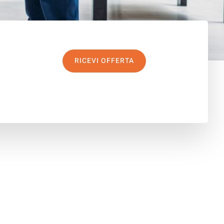
RICEVI OFFERTA