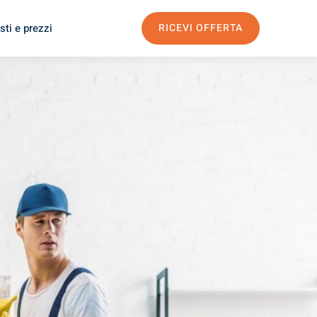
sti e prezzi
RICEVI OFFERTA