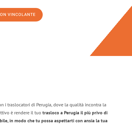
NON VINCOLANTE
n i traslocatori di Perugia, dove la qualità incontra la
ttivo è rendere il tuo
trasloco a Perugia il più privo di
bile, in modo che tu possa aspettarti con ansia la tua