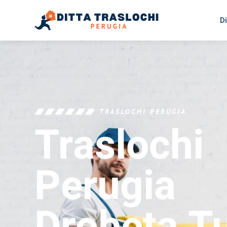
Di
TRASLOCHI PERUGIA
Traslochi
Perugia