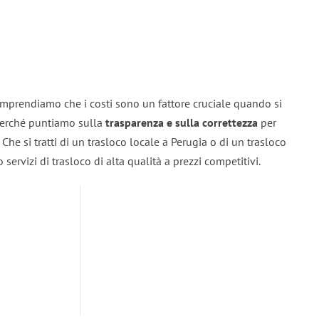
omprendiamo che i costi sono un fattore cruciale quando si
 perché puntiamo sulla
trasparenza e sulla correttezza
per
. Che si tratti di un trasloco locale a Perugia o di un trasloco
servizi di trasloco di alta qualità a prezzi competitivi.