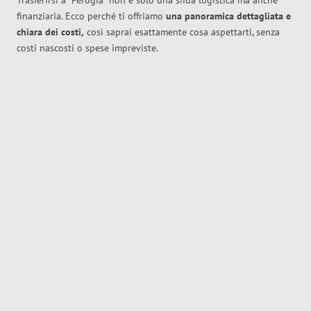
Trasferirsi a
Perugia
non è solo una sfida logistica ma anche
finanziaria. Ecco perché ti offriamo
una panoramica dettagliata e
chiara dei costi,
così saprai esattamente cosa aspettarti, senza
costi nascosti o spese impreviste.