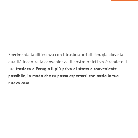
Sperimenta la differenza con i traslocatori di Perugia, dove la
qualità incontra la convenienza. Il nostro obiettivo è rendere il
tuo
trasloco a Perugia il più privo di stress e conveniente
possibile, in modo che tu possa aspettarti con ansia la tua
nuova casa.