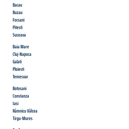
Bacau
Buzau
Focsani
Pitesti
Suceava
Baia Mare
Cluj-Napoca
Galati
Ploiesti
Temesvar
Botosani
Constanza
Iasi
Râmnicu Vâlcea
Tirgu-Mures