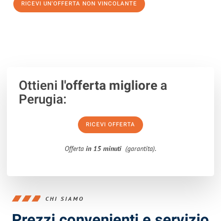
RICEVI UN'OFFERTA NON VINCOLANTE
100% non vincolante – Risposta garantita entro 15 minuti.
Ottieni
l'offerta migliore
a
Perugia:
RICEVI OFFERTA
Offerta
in 15 minuti
(garantita).
CHI SIAMO
Prezzi convenienti e servizio