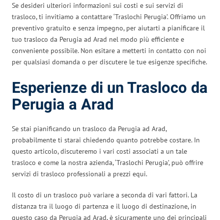
Se desideri ulteriori informazioni sui costi e sui servizi di
trasloco, ti invitiamo a contattare ‘Traslochi Perugia’. Offriamo un
preventivo gratuito e senza impegno, per aiutarti a pianificare il
tuo trasloco da Perugia ad Arad nel modo più efficiente e
conveniente possibile. Non esitare a metterti in contatto con noi
per qualsiasi domanda o per discutere le tue esigenze specifiche.
Esperienze di un Trasloco da
Perugia a Arad
Se stai pianificando un trasloco da Perugia ad Arad,
probabilmente ti starai chiedendo quanto potrebbe costare. In
questo articolo, discuteremo i vari costi associati a un tale
trasloco e come la nostra azienda, ‘Traslochi Perugia’, può offrire
servizi di trasloco professionali a prezzi equi.
Il costo di un trasloco può variare a seconda di vari fattori. La
distanza tra il luogo di partenza e il luogo di destinazione, in
questo caso da Perugia ad Arad, è sicuramente uno dei principali