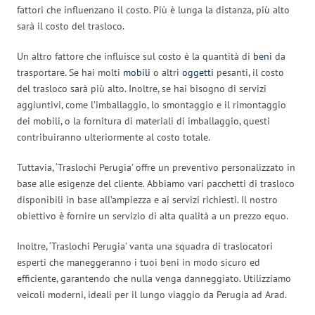
fattori che influenzano il costo. Più è lunga la distanza, più alto
sarà il costo del trasloco.
Un altro fattore che influisce sul costo è la quantità di
beni
da
trasportare. Se hai molti
mobili
o altri
oggetti
pesanti, il costo
del trasloco sarà più alto. Inoltre, se hai bisogno di servizi
aggiuntivi, come l’imballaggio, lo smontaggio e il rimontaggio
dei mobili, o la fornitura di materiali di imballaggio, questi
contribuiranno ulteriormente al costo totale.
Tuttavia, ‘Traslochi Perugia’ offre un preventivo personalizzato in
base alle esigenze del cliente. Abbiamo vari pacchetti di trasloco
disponibili in base all’ampiezza e ai servizi richiesti. Il nostro
obiettivo è fornire un servizio di alta qualità a un prezzo equo.
Inoltre, ‘Traslochi Perugia’ vanta una squadra di traslocatori
esperti che maneggeranno i tuoi beni in modo sicuro ed
efficiente, garantendo che nulla venga danneggiato. Utilizziamo
veicoli moderni, ideali per il lungo viaggio da Perugia ad Arad.