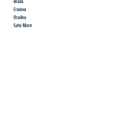
Braila
Craiova
Oradea
Satu-Mare
Richiedi ora la tua
offerta
al
miglior
prezzo !
Inviateci adesso la vostra richiesta non vincolante e
assicuratevi la vostra
offerta di trasloco per le vostre esigenze
a Perugia
al miglior prezzo! Approfitta dell’occasione per
un
trasloco senza stress
e con il massimo comfort: