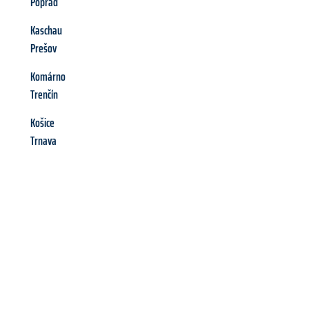
Poprad
Kaschau
Prešov
Komárno
Trenčín
Košice
Trnava
Richiedi ora la tua
offerta
al
miglior
prezzo !