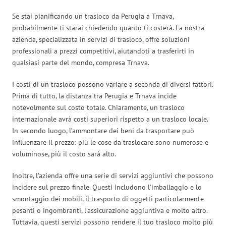
Se stai pianificando un trasloco da Perugia a Trnava,
probabilmente ti starai chiedendo quanto ti costerà. La nostra
azienda, specializzata in servizi di trasloco, offre soluzioni
professionali a prezzi competitivi, aiutandoti a trasferirti in
qualsiasi parte del mondo, compresa Trnava.
I costi di un trasloco possono variare a seconda di diversi fattori.
Prima di tutto, la distanza tra Perugia e Trnava incide
notevolmente sul costo totale. Chiaramente, un trasloco
internazionale avrà costi superiori rispetto a un trasloco locale.
In secondo luogo, l’ammontare dei beni da trasportare può
influenzare il prezzo: più le cose da traslocare sono numerose e
voluminose, più il costo sarà alto.
Inoltre, l’azienda offre una serie di servizi aggiuntivi che possono
incidere sul prezzo finale. Questi includono l’imballaggio e lo
smontaggio dei mobili, il trasporto di oggetti particolarmente
pesanti o ingombranti, l’assicurazione aggiuntiva e molto altro.
Tuttavia, questi servizi possono rendere il tuo trasloco molto più