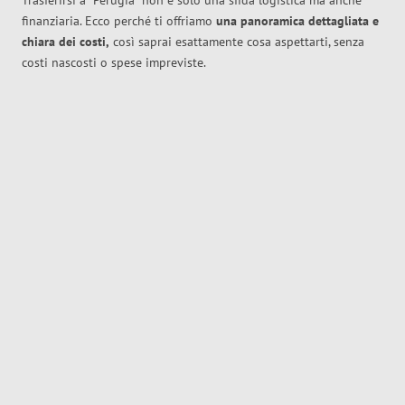
Trasferirsi a
Perugia
non è solo una sfida logistica ma anche
finanziaria. Ecco perché ti offriamo
una panoramica dettagliata e
chiara dei costi,
così saprai esattamente cosa aspettarti, senza
costi nascosti o spese impreviste.