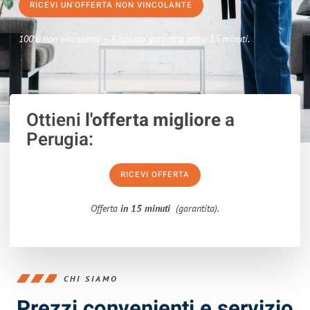
RICEVI UN'OFFERTA NON VINCOLANTE
100% non vincolante – Risposta garantita entro 15 minuti.
Ottieni
l'offerta migliore
a
Perugia:
RICEVI OFFERTA
Offerta
in 15 minuti
(garantita).
CHI SIAMO
Prezzi convenienti e servizio