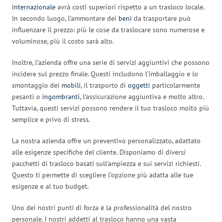
internazionale
avrà costi superiori rispetto a un trasloco locale.
In secondo luogo, l’ammontare dei
beni
da trasportare può
influenzare il prezzo: più le cose da traslocare sono numerose e
voluminose, più il costo sarà alto.
Inoltre, l’azienda offre una serie di servizi aggiuntivi che possono
incidere sul prezzo finale. Questi includono l’imballaggio e lo
smontaggio dei
mobili
, il trasporto di
oggetti
particolarmente
pesanti o
ingombranti
, l’assicurazione aggiuntiva e molto altro.
Tuttavia, questi servizi possono rendere il tuo trasloco molto più
semplice e privo di stress.
La nostra azienda offre un preventivo personalizzato, adattato
alle esigenze specifiche del cliente. Disponiamo di diversi
pacchetti di trasloco basati sull’ampiezza e sui servizi richiesti.
Questo ti permette di scegliere l’opzione più adatta alle tue
esigenze e al tuo budget.
Uno dei nostri punti di forza è la professionalità del nostro
personale. I nostri addetti al trasloco hanno una vasta