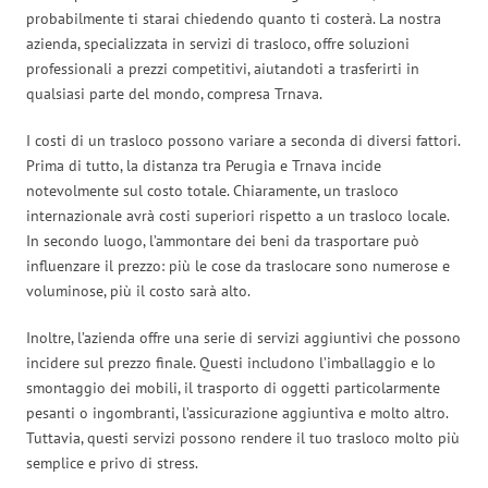
probabilmente ti starai chiedendo quanto ti costerà. La nostra
azienda, specializzata in servizi di trasloco, offre soluzioni
professionali a prezzi competitivi, aiutandoti a trasferirti in
qualsiasi parte del mondo, compresa Trnava.
I costi di un trasloco possono variare a seconda di diversi fattori.
Prima di tutto, la distanza tra Perugia e Trnava incide
notevolmente sul costo totale. Chiaramente, un trasloco
internazionale avrà costi superiori rispetto a un trasloco locale.
In secondo luogo, l’ammontare dei beni da trasportare può
influenzare il prezzo: più le cose da traslocare sono numerose e
voluminose, più il costo sarà alto.
Inoltre, l’azienda offre una serie di servizi aggiuntivi che possono
incidere sul prezzo finale. Questi includono l’imballaggio e lo
smontaggio dei mobili, il trasporto di oggetti particolarmente
pesanti o ingombranti, l’assicurazione aggiuntiva e molto altro.
Tuttavia, questi servizi possono rendere il tuo trasloco molto più
semplice e privo di stress.