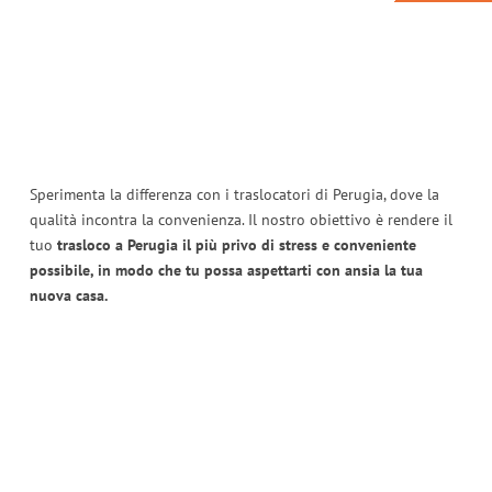
Sperimenta la differenza con i traslocatori di Perugia, dove la
qualità incontra la convenienza. Il nostro obiettivo è rendere il
tuo
trasloco a Perugia il più privo di stress e conveniente
possibile, in modo che tu possa aspettarti con ansia la tua
nuova casa.