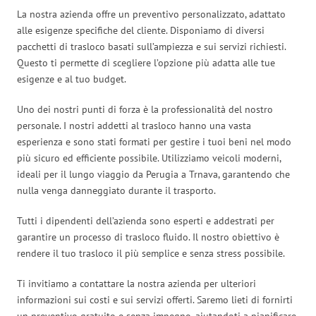
La nostra azienda offre un preventivo personalizzato, adattato
alle esigenze specifiche del cliente. Disponiamo di diversi
pacchetti di trasloco basati sull’ampiezza e sui servizi richiesti.
Questo ti permette di scegliere l’opzione più adatta alle tue
esigenze e al tuo budget.
Uno dei nostri punti di forza è la professionalità del nostro
personale. I nostri addetti al trasloco hanno una vasta
esperienza e sono stati formati per gestire i tuoi beni nel modo
più sicuro ed efficiente possibile. Utilizziamo veicoli moderni,
ideali per il lungo viaggio da Perugia a Trnava, garantendo che
nulla venga danneggiato durante il trasporto.
Tutti i dipendenti dell’azienda sono esperti e addestrati per
garantire un processo di trasloco fluido. Il nostro obiettivo è
rendere il tuo trasloco il più semplice e senza stress possibile.
Ti invitiamo a contattare la nostra azienda per ulteriori
informazioni sui costi e sui servizi offerti. Saremo lieti di fornirti
un preventivo gratuito e senza impegno, aiutandoti a pianificare