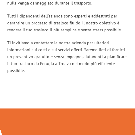
nulla venga danneggiato durante il trasporto.
Tutti i dipendenti dell’azienda sono esperti e addestrati per
garantire un processo di trasloco fluido. Il nostro obiettivo è
rendere il tuo trasloco il più semplice e senza stress possibile.
Ti invitiamo a contattare la nostra azienda per ulteriori
informazioni sui costi e sui servizi offerti. Saremo lieti di fornirti
un preventivo gratuito e senza impegno, aiutandoti a pianificare
il tuo trasloco da Perugia a Trnava nel modo più efficiente
possibile.
Traslochi Perugia in numeri: