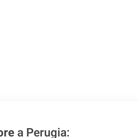
Perugia
.
o passo verso un
ore
a Perugia: