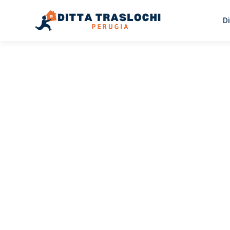
Di
TRASLOCHI PERUGIA
Traslochi
Perugia
Ži
Il tuo trasloco Perugia Žilina può essere così facile! Sp