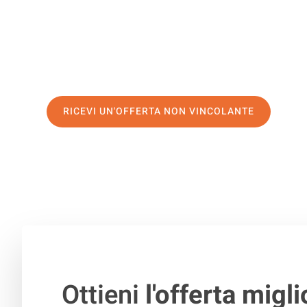
servizio di prima classe
e assicurati i
migliori prezzi in 
Richiedo ora la tua offerta personalizzata e fai il prim
trasloco senza stress a Žilina
RICEVI UN'OFFERTA NON VINCOLANTE
100% non vincolante – Risposta garantita entro 15 minuti.
Ottieni
l'offerta migli