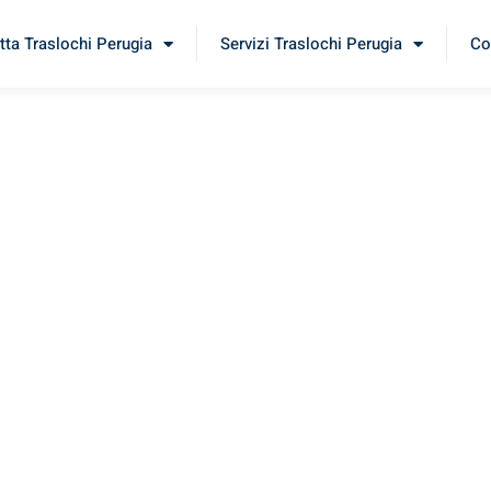
tta Traslochi Perugia
Servizi Traslochi Perugia
Co
lina
erimenta il nostro