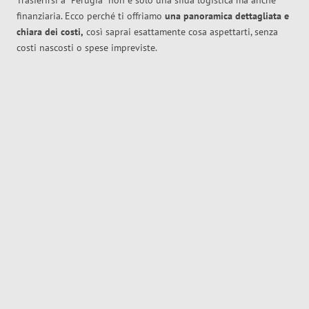
Trasferirsi a
Perugia
non è solo una sfida logistica ma anche
finanziaria. Ecco perché ti offriamo
una panoramica dettagliata e
chiara dei costi,
così saprai esattamente cosa aspettarti, senza
costi nascosti o spese impreviste.