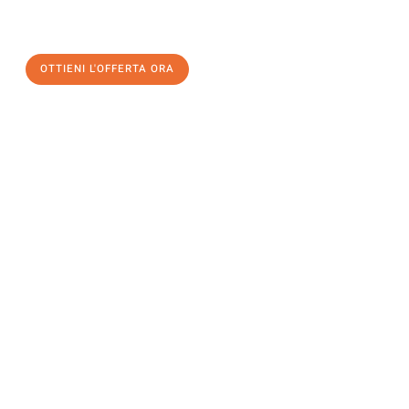
un
trasloco senza stress
e con il massimo comfort:
OTTIENI L'OFFERTA ORA