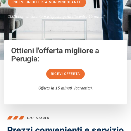
RICEVI UN'OFFERTA NON VINCOLANTE
100% non vincolante – Risposta garantita entro 15 minuti.
Ottieni
l'offerta migliore
a
Perugia:
RICEVI OFFERTA
Offerta
in 15 minuti
(garantita).
CHI SIAMO
Prezzi convenienti e servizio