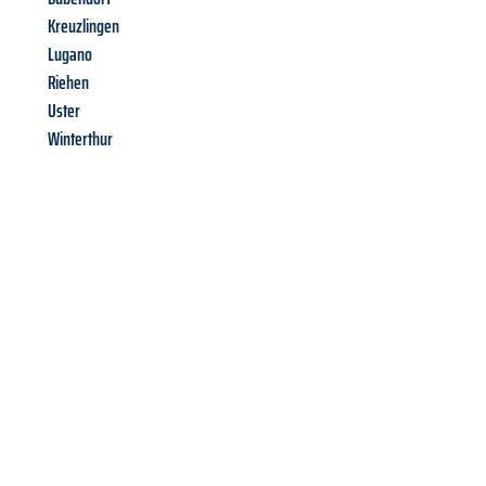
Kreuzlingen
Lugano
Riehen
Uster
Winterthur
Richiedi ora la tua
offerta
al
miglior
prezzo !
Inviateci adesso la vostra richiesta non vincolante e
assicuratevi la vostra
offerta di trasloco per le vostre esigenze
a Perugia
al miglior prezzo! Approfitta dell’occasione per