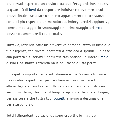
più elevati rispetto a un trasloco tra due Perugia vicine. Inoltre,
la quantità di
beni
da trasportare influisce notevolmente sul
prezzo finale: traslocare un intero appartamento di tre stanze
costa di più rispetto a un monolocale. Infine, i servizi aggiuntivi,
come l’imballaggio, lo smontaggio e il rimontaggio dei
mobili
,
possono aumentare il costo totale.
Tuttavia, l’azienda offre un preventivo personalizzato in base alle
tue esigenze, con diversi pacchetti di trasloco disponibili in base
alla portata e ai servizi. Che tu stia traslocando un intero
ufficio
o solo una stanza, l’azienda ha la soluzione giusta per te.
Un aspetto importante da sottolineare è che l’azienda fornisce
traslocatori esperti per gestire i beni in modo sicuro ed
efficiente, garantendo che nulla venga danneggiato. Utilizzano
veicoli moderni, ideali per il lungo viaggio da Perugia a Horgen,
per assicurare che tutti i tuoi
oggetti
arrivino a destinazione in
perfette condizioni.
Tutti i dipendenti dell’azienda sono esperti e formati per