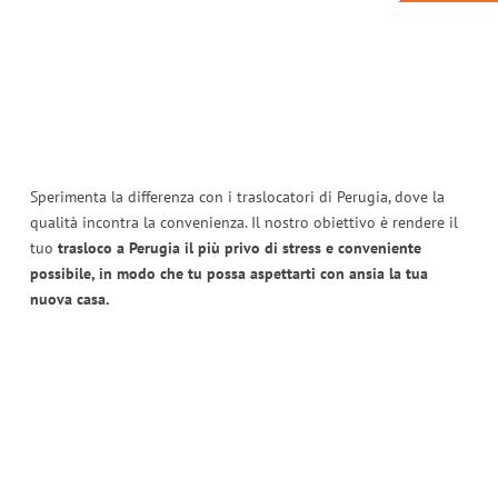
Sperimenta la differenza con i traslocatori di Perugia, dove la
qualità incontra la convenienza. Il nostro obiettivo è rendere il
tuo
trasloco a Perugia il più privo di stress e conveniente
possibile, in modo che tu possa aspettarti con ansia la tua
nuova casa.