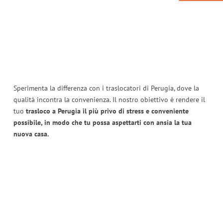
Sperimenta la differenza con i traslocatori di Perugia, dove la
qualità incontra la convenienza. Il nostro obiettivo è rendere il
tuo
trasloco a Perugia il più privo di stress e conveniente
possibile, in modo che tu possa aspettarti con ansia la tua
nuova casa.