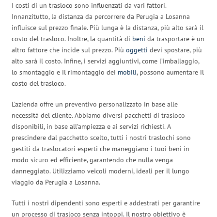
I costi di un trasloco sono influenzati da vari fattori.
Innanzitutto, la distanza da percorrere da Perugia a Losanna
influisce sul prezzo finale. Più lunga è la distanza, più alto sarà il
costo del trasloco. Inoltre, la quantità di
beni
da trasportare è un
altro fattore che incide sul prezzo. Più
oggetti
devi spostare, più
alto sarà il costo. Infine, i servizi aggiuntivi, come l’imballaggio,
lo smontaggio e il rimontaggio dei
mobili
, possono aumentare il
costo del trasloco.
L’azienda offre un preventivo personalizzato in base alle
necessità del cliente. Abbiamo diversi pacchetti di trasloco
disponibili, in base all’ampiezza e ai servizi richiesti. A
prescindere dal pacchetto scelto, tutti i nostri traslochi sono
gestiti da traslocatori esperti che maneggiano i tuoi beni in
modo sicuro ed efficiente, garantendo che nulla venga
danneggiato. Utilizziamo veicoli moderni, ideali per il lungo
viaggio da Perugia a Losanna.
Tutti i nostri dipendenti sono esperti e addestrati per garantire
un processo di trasloco senza intoppi. Il nostro obiettivo è