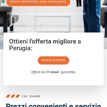
RICEVI UN'OFFERTA NON VINCOLANTE
100% non vincolante – Risposta garantita entro 15 minuti.
Ottieni
l'offerta migliore
a
Perugia:
RICEVI OFFERTA
Offerta
in 15 minuti
(garantita).
CHI SIAMO
Prezzi convenienti e servizio