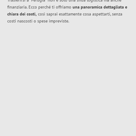
Trasferirsi a
Perugia
non è solo una sfida logistica ma anche
finanziaria. Ecco perché ti offriamo
una panoramica dettagliata e
chiara dei costi,
così saprai esattamente cosa aspettarti, senza
costi nascosti o spese impreviste.