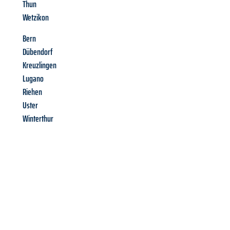
Thun
Wetzikon
Bern
Dübendorf
Kreuzlingen
Lugano
Riehen
Uster
Winterthur
Richiedi ora la tua
offerta
al
miglior