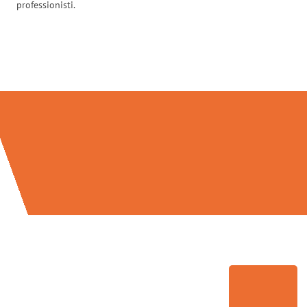
professionisti.
Traslochi Perugia in numeri: