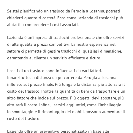
Se stai pianificando un trasloco da Perugia a Losanna, potresti
chiederti quanto ti costerà. Ecco come l’azienda di traslochi può
aiutarti a comprendere i costi associati.
L’azienda è un’impresa di traslochi professionale che offre servizi
di alta qualità a prezzi competitivi. La nostra esperienza nel
settore ci permette di gestire traslochi di qualsiasi dimensione,
garantendo al cliente un servizio efficiente e sicuro.
I costi di un trasloco sono influenzati da vari fattori.
Innanzitutto, la distanza da percorrere da Perugia a Losanna
influisce sul prezzo finale. Più lunga è la distanza, più alto sarà il
costo del trasloco. Inoltre, la quantità di beni da trasportare è un
altro fattore che incide sul prezzo. Più oggetti devi spostare, più
alto sarà il costo. Infine, i servizi aggiuntivi, come l’imballaggio,
lo smontaggio e il rimontaggio dei mobili, possono aumentare il
costo del trasloco.
L’azienda offre un preventivo personalizzato in base alle