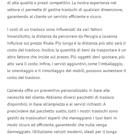
di alta qualità a prezzi competitivi. La nostra esperienza nel
settore ci permette di gestire traslochi di qualsiasi dimensione,
garantendo al cliente un servizio efficiente e sicuro.
I costi di un trasloco sono influenzati da vari fattori.
Innanzitutto, la distanza da percorrere da Perugia a Losanna
influisce sul prezzo finale. Più lunga è la distanza, più alto sarà il
costo del trasloco. Inoltre, la quantità di beni da trasportare è un
altro fattore che incide sul prezzo. Più oggetti devi spostare, più
alto sarà il costo. Infine, i servizi aggiuntivi, come l’imballaggio,
lo smontaggio e il rimontaggio dei mobili, possono aumentare il
costo del trasloco.
L’azienda offre un preventivo personalizzato in base alle
necessità del cliente. Abbiamo diversi pacchetti di trasloco
disponibili, in base all’ampiezza e ai servizi richiesti. A
prescindere dal pacchetto scelto, tutti i nostri traslochi sono
gestiti da traslocatori esperti che maneggiano i tuoi beni in
modo sicuro ed efficiente, garantendo che nulla venga
danneggiato. Utilizziamo veicoli moderni, ideali per il lungo