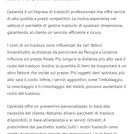
L’azienda è un’impresa di traslochi professionale che offre servizi
di alta qualità a prezzi competitivi. La nostra esperienza nel
settore ci permette di gestire traslochi di qualsiasi dimensione,
garantendo al cliente un servizio efficiente e sicuro.
I costi di un trasloco sono influenzati da vari fattori.
Innanzitutto, la distanza da percorrere da Perugia a Losanna
influisce sul prezzo finale. Più lunga è la distanza, più alto sarà il
costo del trasloco. Inoltre, la quantità di beni da trasportare è un
altro fattore che incide sul prezzo. Più oggetti devi spostare, più
alto sarà il costo. Infine, i servizi aggiuntivi, come l’imballaggio,
lo smontaggio e il rimontaggio dei mobili, possono aumentare il
costo del trasloco.
L’azienda offre un preventivo personalizzato in base alle
necessità del cliente. Abbiamo diversi pacchetti di trasloco
disponibili, in base all’ampiezza e ai servizi richiesti. A
prescindere dal pacchetto scelto, tutti i nostri traslochi sono
gestiti da traslocatori esperti che maneggiano i tuoi beni in