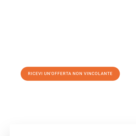
Dornbirn
Il tuo trasloco Perugia Dornbirn può essere così facile! 
servizio di prima classe
e assicurati i
migliori prezzi in 
Richiedo ora la tua offerta personalizzata e fai il prim
trasloco senza stress a Dornbirn
RICEVI UN'OFFERTA NON VINCOLANTE
100% non vincolante – Risposta garantita entro 15 minuti.