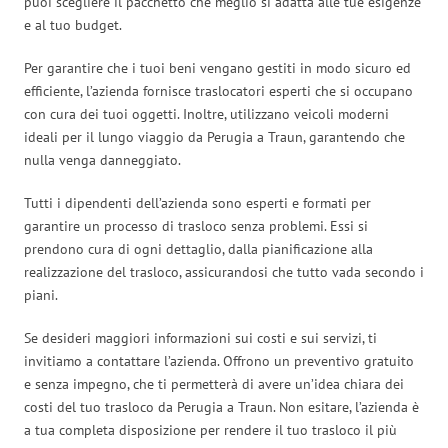
puoi scegliere il pacchetto che meglio si adatta alle tue esigenze
e al tuo budget.
Per garantire che i tuoi beni vengano gestiti in modo sicuro ed
efficiente, l’azienda fornisce traslocatori esperti che si occupano
con cura dei tuoi oggetti. Inoltre, utilizzano veicoli moderni
ideali per il lungo viaggio da Perugia a Traun, garantendo che
nulla venga danneggiato.
Tutti i dipendenti dell’azienda sono esperti e formati per
garantire un processo di trasloco senza problemi. Essi si
prendono cura di ogni dettaglio, dalla pianificazione alla
realizzazione del trasloco, assicurandosi che tutto vada secondo i
piani.
Se desideri maggiori informazioni sui costi e sui servizi, ti
invitiamo a contattare l’azienda. Offrono un preventivo gratuito
e senza impegno, che ti permetterà di avere un’idea chiara dei
costi del tuo trasloco da Perugia a Traun. Non esitare, l’azienda è
a tua completa disposizione per rendere il tuo trasloco il più