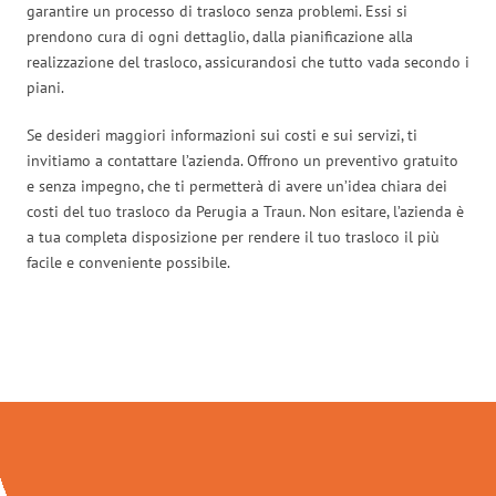
garantire un processo di trasloco senza problemi. Essi si
prendono cura di ogni dettaglio, dalla pianificazione alla
realizzazione del trasloco, assicurandosi che tutto vada secondo i
piani.
Se desideri maggiori informazioni sui costi e sui servizi, ti
invitiamo a contattare l’azienda. Offrono un preventivo gratuito
e senza impegno, che ti permetterà di avere un’idea chiara dei
costi del tuo trasloco da Perugia a Traun. Non esitare, l’azienda è
a tua completa disposizione per rendere il tuo trasloco il più
facile e conveniente possibile.
Traslochi Perugia in numeri: