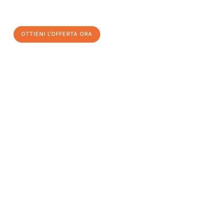
un
trasloco senza stress
e con il massimo comfort:
OTTIENI L'OFFERTA ORA