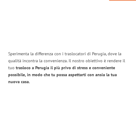
Sperimenta la differenza con i traslocatori di Perugia, dove la
qualità incontra la convenienza. Il nostro obiettivo è rendere il
tuo
trasloco a Perugia il più privo di stress e conveniente
possibile, in modo che tu possa aspettarti con ansia la tua
nuova casa.