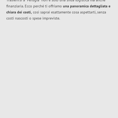
Trasferirsi a
Perugia
non è solo una sfida logistica ma anche
finanziaria. Ecco perché ti offriamo
una panoramica dettagliata e
chiara dei costi,
così saprai esattamente cosa aspettarti, senza
costi nascosti o spese impreviste.