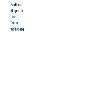
Feldkirch
Klagenfurt
Linz
Traun
Wolfsberg
Richiedi ora la tua
offerta
al
miglior
prezzo !
Inviateci adesso la vostra richiesta non vincolante e
assicuratevi la vostra
offerta di trasloco per le vostre esigenze
a Perugia
al miglior prezzo! Approfitta dell’occasione per