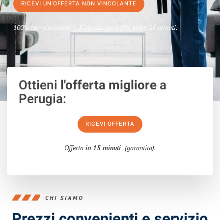
RICEVI UN'OFFERTA NON VINCOLANTE
100% non vincolante – Risposta garantita entro 15 minuti.
Ottieni
l'offerta migliore
a
Perugia:
RICEVI OFFERTA
Offerta
in 15 minuti
(garantita).
CHI SIAMO
Prezzi convenienti e servizio