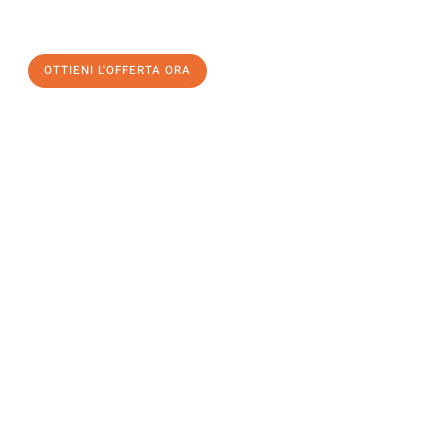
un
trasloco senza stress
e con il massimo comfort:
OTTIENI L'OFFERTA ORA