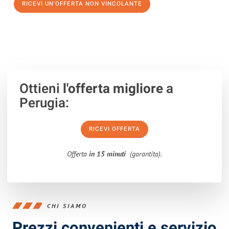
RICEVI UN'OFFERTA NON VINCOLANTE
100% non vincolante – Risposta garantita entro 15 minuti.
Ottieni
l'offerta migliore
a
Perugia:
RICEVI OFFERTA
Offerta
in 15 minuti
(garantita).
CHI SIAMO
Prezzi convenienti e servizio