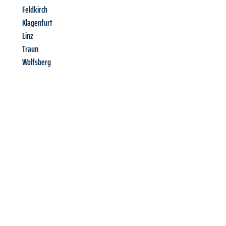
Feldkirch
Klagenfurt
Linz
Traun
Wolfsberg
Richiedi ora la tua
offerta
al
miglior
prezzo !
Inviateci adesso la vostra richiesta non vincolante e
assicuratevi la vostra
offerta di trasloco per le vostre esigenze
a Perugia
al miglior prezzo! Approfitta dell’occasione per