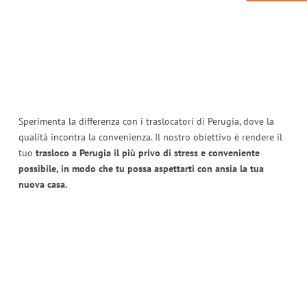
Sperimenta la differenza con i traslocatori di Perugia, dove la
qualità incontra la convenienza. Il nostro obiettivo è rendere il
tuo
trasloco a Perugia il più privo di stress e conveniente
possibile, in modo che tu possa aspettarti con ansia la tua
nuova casa.