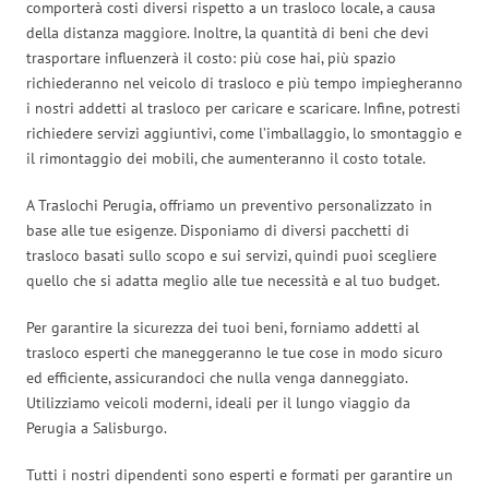
comporterà costi diversi rispetto a un trasloco locale, a causa
della distanza maggiore. Inoltre, la quantità di beni che devi
trasportare influenzerà il costo: più cose hai, più spazio
richiederanno nel veicolo di trasloco e più tempo impiegheranno
i nostri addetti al trasloco per caricare e scaricare. Infine, potresti
richiedere servizi aggiuntivi, come l’imballaggio, lo smontaggio e
il rimontaggio dei mobili, che aumenteranno il costo totale.
A Traslochi Perugia, offriamo un preventivo personalizzato in
base alle tue esigenze. Disponiamo di diversi pacchetti di
trasloco basati sullo scopo e sui servizi, quindi puoi scegliere
quello che si adatta meglio alle tue necessità e al tuo budget.
Per garantire la sicurezza dei tuoi beni, forniamo addetti al
trasloco esperti che maneggeranno le tue cose in modo sicuro
ed efficiente, assicurandoci che nulla venga danneggiato.
Utilizziamo veicoli moderni, ideali per il lungo viaggio da
Perugia a Salisburgo.
Tutti i nostri dipendenti sono esperti e formati per garantire un