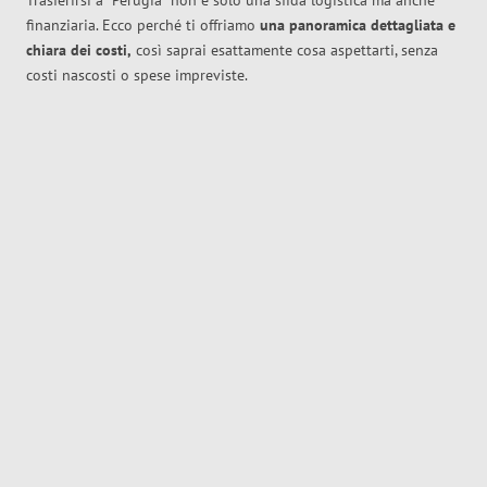
Trasferirsi a
Perugia
non è solo una sfida logistica ma anche
finanziaria. Ecco perché ti offriamo
una panoramica dettagliata e
chiara dei costi,
così saprai esattamente cosa aspettarti, senza
costi nascosti o spese impreviste.