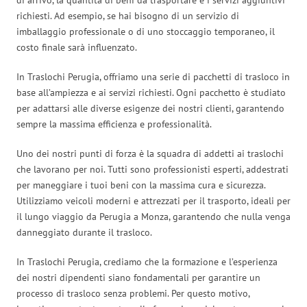
richiesti. Ad esempio, se hai bisogno di un servizio di
imballaggio professionale o di uno stoccaggio temporaneo, il
costo finale sarà influenzato.
In Traslochi Perugia, offriamo una serie di pacchetti di trasloco in
base all’ampiezza e ai servizi richiesti. Ogni pacchetto è studiato
per adattarsi alle diverse esigenze dei nostri clienti, garantendo
sempre la massima efficienza e professionalità.
Uno dei nostri punti di forza è la squadra di addetti ai traslochi
che lavorano per noi. Tutti sono professionisti esperti, addestrati
per maneggiare i tuoi beni con la massima cura e sicurezza.
Utilizziamo veicoli moderni e attrezzati per il trasporto, ideali per
il lungo viaggio da Perugia a Monza, garantendo che nulla venga
danneggiato durante il trasloco.
In Traslochi Perugia, crediamo che la formazione e l’esperienza
dei nostri dipendenti siano fondamentali per garantire un
processo di trasloco senza problemi. Per questo motivo,