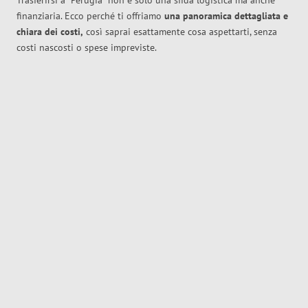
Trasferirsi a
Perugia
non è solo una sfida logistica ma anche
finanziaria. Ecco perché ti offriamo
una panoramica dettagliata e
chiara dei costi,
così saprai esattamente cosa aspettarti, senza
costi nascosti o spese impreviste.