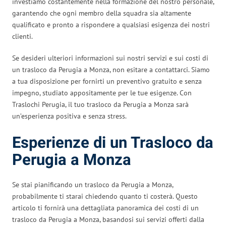
investiamo costantemente nella formazione del nostro personale,
garantendo che ogni membro della squadra sia altamente
qualificato e pronto a rispondere a qualsiasi esigenza dei nostri
clienti.
Se desideri ulteriori informazioni sui nostri servizi e sui costi di
un trasloco da Perugia a Monza, non esitare a contattarci. Siamo
a tua disposizione per fornirti un preventivo gratuito e senza
impegno, studiato appositamente per le tue esigenze. Con
Traslochi Perugia, il tuo trasloco da Perugia a Monza sarà
un’esperienza positiva e senza stress.
Esperienze di un Trasloco da
Perugia a Monza
Se stai pianificando un trasloco da Perugia a Monza,
probabilmente ti starai chiedendo quanto ti costerà. Questo
articolo ti fornirà una dettagliata panoramica dei costi di un
trasloco da Perugia a Monza, basandosi sui servizi offerti dalla