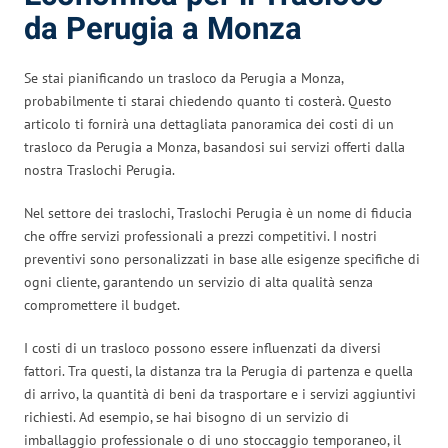
da Perugia a Monza
Se stai pianificando un trasloco da Perugia a Monza,
probabilmente ti starai chiedendo quanto ti costerà. Questo
articolo ti fornirà una dettagliata panoramica dei costi di un
trasloco da Perugia a Monza, basandosi sui servizi offerti dalla
nostra Traslochi Perugia.
Nel settore dei traslochi, Traslochi Perugia è un nome di fiducia
che offre servizi professionali a prezzi competitivi. I nostri
preventivi sono personalizzati in base alle esigenze specifiche di
ogni cliente, garantendo un servizio di alta qualità senza
compromettere il budget.
I costi di un trasloco possono essere influenzati da diversi
fattori. Tra questi, la distanza tra la Perugia di partenza e quella
di arrivo, la quantità di beni da trasportare e i servizi aggiuntivi
richiesti. Ad esempio, se hai bisogno di un servizio di
imballaggio professionale o di uno stoccaggio temporaneo, il