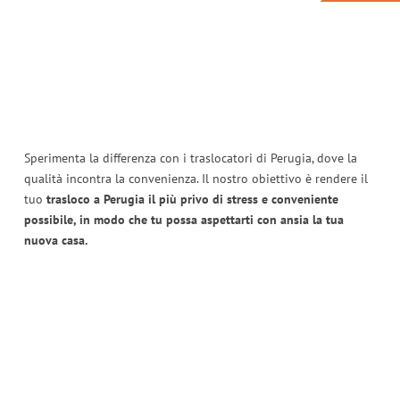
Sperimenta la differenza con i traslocatori di Perugia, dove la
qualità incontra la convenienza. Il nostro obiettivo è rendere il
tuo
trasloco a Perugia il più privo di stress e conveniente
possibile, in modo che tu possa aspettarti con ansia la tua
nuova casa.