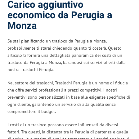
Carico aggiuntivo
economico da Perugia a
Monza
Se stai pianificando un trasloco da Perugia a Monza,
probabilmente ti starai chiedendo quanto ti costerà. Questo
articolo ti fornirà una dettagliata panoramica dei costi di un
trasloco da Perugia a Monza, basandosi sui servizi offerti dalla
nostra Traslochi Perugia.
Nel settore dei traslochi, Traslochi Perugia è un nome di fiducia
che offre servizi professionali a prezzi competitivi. I nostri
preventivi sono personalizzati in base alle esigenze specifiche di
ogni cliente, garantendo un servizio di alta qualità senza
compromettere il budget.
I costi di un trasloco possono essere influenzati da diversi
fattori. Tra questi, la distanza tra la Perugia di partenza e quella
di arrivo, la quantità di beni da trasportare e i servizi aggiuntivi