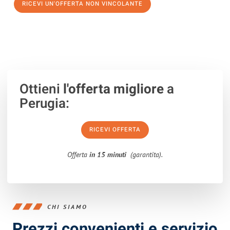
RICEVI UN'OFFERTA NON VINCOLANTE
100% non vincolante – Risposta garantita entro 15 minuti.
Ottieni
l'offerta migliore
a
Perugia:
RICEVI OFFERTA
Offerta
in 15 minuti
(garantita).
CHI SIAMO
Prezzi convenienti e servizio