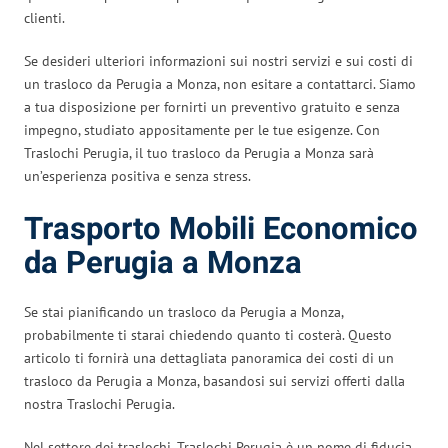
clienti.
Se desideri ulteriori informazioni sui nostri servizi e sui costi di
un trasloco da Perugia a Monza, non esitare a contattarci. Siamo
a tua disposizione per fornirti un preventivo gratuito e senza
impegno, studiato appositamente per le tue esigenze. Con
Traslochi Perugia, il tuo trasloco da Perugia a Monza sarà
un’esperienza positiva e senza stress.
Trasporto Mobili Economico
da Perugia a Monza
Se stai pianificando un trasloco da Perugia a Monza,
probabilmente ti starai chiedendo quanto ti costerà. Questo
articolo ti fornirà una dettagliata panoramica dei costi di un
trasloco da Perugia a Monza, basandosi sui servizi offerti dalla
nostra Traslochi Perugia.
Nel settore dei traslochi, Traslochi Perugia è un nome di fiducia