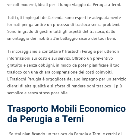
veicoli moderni, ideali per il lungo viaggio da Perugia a Terni.
Tutti gli impiegati dell’azienda sono esperti e adeguatamente
formati per garantire un processo di trasloco senza problemi.
Sono in grado di gestire tutti gli aspetti del trasloco, dallo
smontaggio dei mobili all’imballaggio sicuro dei tuoi beni.
Ti incoraggiamo a contattare l’Traslochi Perugia per ulteriori
informazioni sui costi e sui servizi. Offrono un preventivo
gratuito e senza obblighi, in modo da poter pianificare il tuo
trasloco con una chiara comprensione dei costi coinvolti.
L’Traslochi Perugia è orgogliosa del suo impegno per un servizio
clienti di alta qualità e si sforza di rendere ogni trasloco il più
semplice e senza stress possibile.
Trasporto Mobili Economico
da Perugia a Terni
. Se stai pianificando un trasloco da Perugia a Terni e cerchi di