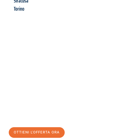
Siracusa
Torino
Richiedi ora la tua
offerta
al
miglior
prezzo !
Inviateci adesso la vostra richiesta non vincolante e
assicuratevi la vostra
offerta di trasloco per le vostre esigenze
a Perugia
al miglior prezzo! Approfitta dell’occasione per
un
trasloco senza stress
e con il massimo comfort:
OTTIENI L'OFFERTA ORA