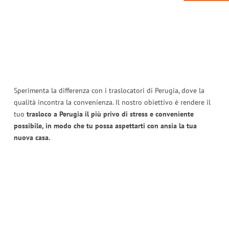
Sperimenta la differenza con i traslocatori di Perugia, dove la
qualità incontra la convenienza. Il nostro obiettivo è rendere il
tuo
trasloco a Perugia il più privo di stress e conveniente
possibile, in modo che tu possa aspettarti con ansia la tua
nuova casa.