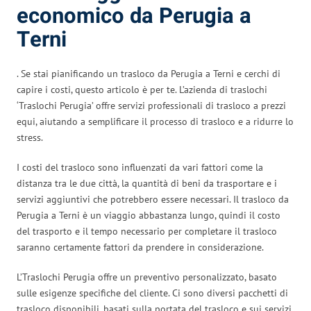
economico da Perugia a
Terni
. Se stai pianificando un trasloco da Perugia a Terni e cerchi di
capire i costi, questo articolo è per te. L’azienda di traslochi
‘Traslochi Perugia’ offre servizi professionali di trasloco a prezzi
equi, aiutando a semplificare il processo di trasloco e a ridurre lo
stress.
I costi del trasloco sono influenzati da vari fattori come la
distanza tra le due città, la quantità di beni da trasportare e i
servizi aggiuntivi che potrebbero essere necessari. Il trasloco da
Perugia a Terni è un viaggio abbastanza lungo, quindi il costo
del trasporto e il tempo necessario per completare il trasloco
saranno certamente fattori da prendere in considerazione.
L’Traslochi Perugia offre un preventivo personalizzato, basato
sulle esigenze specifiche del cliente. Ci sono diversi pacchetti di
trasloco disponibili, basati sulla portata del trasloco e sui servizi