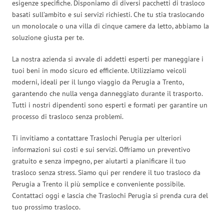
esigenze specifiche. Disponiamo di diversi pacchetti di trasloco
basati sull’ambito e sui servizi richiesti. Che tu stia traslocando
un monolocale o una villa di cinque camere da letto, abbiamo la
soluzione giusta per te.
La nostra azienda si avvale di addetti esperti per maneggiare i
tuoi beni in modo sicuro ed efficiente. Utilizziamo veicoli
moderni, ideali per il lungo viaggio da Perugia a Trento,
garantendo che nulla venga danneggiato durante il trasporto.
Tutti i nostri dipendenti sono esperti e formati per garantire un
processo di trasloco senza problemi.
Ti invitiamo a contattare Traslochi Perugia per ulteriori
informazioni sui costi e sui servizi. Offriamo un preventivo
gratuito e senza impegno, per aiutarti a pianificare il tuo
trasloco senza stress. Siamo qui per rendere il tuo trasloco da
Perugia a Trento il più semplice e conveniente possibile.
Contattaci oggi e lascia che Traslochi Perugia si prenda cura del
tuo prossimo trasloco.