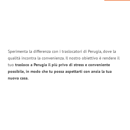
Sperimenta la differenza con i traslocatori di Perugia, dove la
qualità incontra la convenienza. Il nostro obiettivo è rendere il
tuo
trasloco a Perugia il più privo di stress e conveniente
possibile, in modo che tu possa aspettarti con ansia la tua
nuova casa.