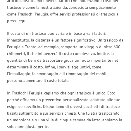
articolo, discutiamo i diversi fattori che influenzano i costi del
trasloco e come la nostra azienda, conosciuta semplicemente
come Traslochi Perugia, offre servizi professionali di trasloco a
prezzi equi.
Il costo di un trasloco può variare in base a vari fattori.
Innanzitutto, la distanza è un fattore significativo. Un trasloco da
Perugia a Trento, ad esempio, comporta un viaggio di oltre 600
chilometri, il che influenzerà il costo complessivo. Inoltre, la
quantità di beni da trasportare gioca un ruolo importante nel
determinare il costo. Infine, i servizi aggiuntivi, come
l’imballaggio, lo smontaggio e il rimontaggio dei mobili,
possono aumentare il costo totale.
In Traslochi Perugia, capiamo che ogni trasloco è unico. Ecco
perché offriamo un preventivo personalizzato, adattato alle tue
esigenze specifiche. Disponiamo di diversi pacchetti di trasloco
basati sull’ambito e sui servizi richiesti. Che tu stia traslocando
un monolocale o una villa di cinque camere da letto, abbiamo la
soluzione giusta per te.