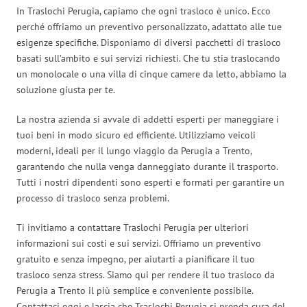
In Traslochi Perugia, capiamo che ogni trasloco è unico. Ecco
perché offriamo un preventivo personalizzato, adattato alle tue
esigenze specifiche. Disponiamo di diversi pacchetti di trasloco
basati sull’ambito e sui servizi richiesti. Che tu stia traslocando
un monolocale o una villa di cinque camere da letto, abbiamo la
soluzione giusta per te.
La nostra azienda si avvale di addetti esperti per maneggiare i
tuoi beni in modo sicuro ed efficiente. Utilizziamo veicoli
moderni, ideali per il lungo viaggio da Perugia a Trento,
garantendo che nulla venga danneggiato durante il trasporto.
Tutti i nostri dipendenti sono esperti e formati per garantire un
processo di trasloco senza problemi.
Ti invitiamo a contattare Traslochi Perugia per ulteriori
informazioni sui costi e sui servizi. Offriamo un preventivo
gratuito e senza impegno, per aiutarti a pianificare il tuo
trasloco senza stress. Siamo qui per rendere il tuo trasloco da
Perugia a Trento il più semplice e conveniente possibile.
Contattaci oggi e lascia che Traslochi Perugia si prenda cura del