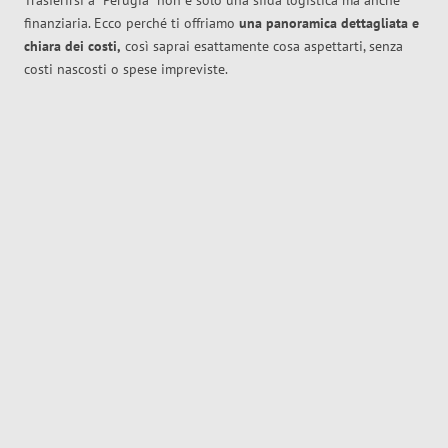
Trasferirsi a
Perugia
non è solo una sfida logistica ma anche
finanziaria. Ecco perché ti offriamo
una panoramica dettagliata e
chiara dei costi,
così saprai esattamente cosa aspettarti, senza
costi nascosti o spese impreviste.