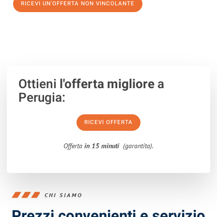
RICEVI UN'OFFERTA NON VINCOLANTE
100% non vincolante – Risposta garantita entro 15 minuti.
Ottieni
l'offerta migliore
a
Perugia:
RICEVI OFFERTA
Offerta
in 15 minuti
(garantita).
CHI SIAMO
Prezzi convenienti e servizio