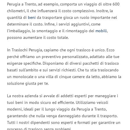
Perugia a Trento, ad esempio, comporta un viaggio di oltre 600
chilometri, il che influenzerà il costo complessivo. Inoltre, la
quantità di
beni
da trasportare gioca un ruolo importante nel
determinare il costo. Infine, i servizi aggiuntivi, come
l’imballaggio, lo smontaggio e il rimontaggio dei
mobili
,
possono aumentare il costo totale.
In Traslochi Perugia, capiamo che ogni trasloco è unico. Ecco
perché offriamo un preventivo personalizzato, adattato alle tue
esigenze specifiche. Disponiamo di diversi pacchetti di trasloco
basati sull’ambito e sui servizi richiesti. Che tu stia traslocando
un monolocale o una villa di cinque camere da letto, abbiamo la
soluzione giusta per te.
La nostra azienda si avvale di addetti esperti per maneggiare i
tuoi beni in modo sicuro ed efficiente. Utilizziamo veicoli
moderni, ideali per il lungo viaggio da Perugia a Trento,
garantendo che nulla venga danneggiato durante il trasporto.
Tutti i nostri dipendenti sono esperti e formati per garantire un
processo di trasloco senza problemi.