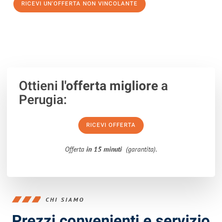
RICEVI UN'OFFERTA NON VINCOLANTE
100% non vincolante – Risposta garantita entro 15 minuti.
Ottieni
l'offerta migliore
a
Perugia:
RICEVI OFFERTA
Offerta
in 15 minuti
(garantita).
CHI SIAMO
Prezzi convenienti e servizio