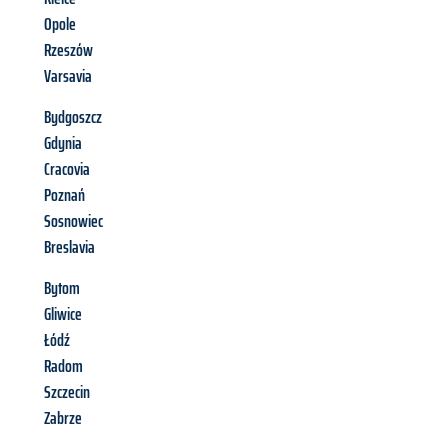
Opole
Rzeszów
Varsavia
Bydgoszcz
Gdynia
Cracovia
Poznań
Sosnowiec
Breslavia
Bytom
Gliwice
Łódź
Radom
Szczecin
Zabrze