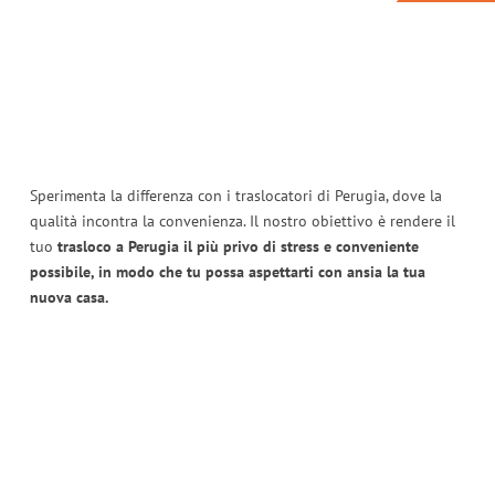
Sperimenta la differenza con i traslocatori di Perugia, dove la
qualità incontra la convenienza. Il nostro obiettivo è rendere il
tuo
trasloco a Perugia il più privo di stress e conveniente
possibile, in modo che tu possa aspettarti con ansia la tua
nuova casa.