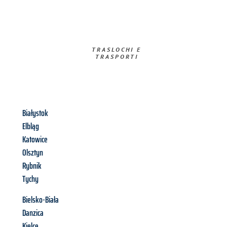
TRASLOCHI E
TRASPORTI​
Białystok
Elbląg
Katowice
Olsztyn
Rybnik
Tychy
Bielsko-Biała
Danzica
Kielce