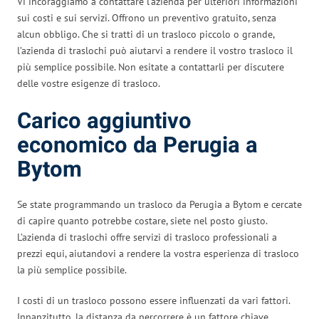
Vi incoraggiamo a contattare l’azienda per ulteriori informazioni
sui costi e sui servizi. Offrono un preventivo gratuito, senza
alcun obbligo. Che si tratti di un trasloco piccolo o grande,
l’azienda di traslochi può aiutarvi a rendere il vostro trasloco il
più semplice possibile. Non esitate a contattarli per discutere
delle vostre esigenze di trasloco.
Carico aggiuntivo
economico da Perugia a
Bytom
Se state programmando un trasloco da Perugia a Bytom e cercate
di capire quanto potrebbe costare, siete nel posto giusto.
L’azienda di traslochi offre servizi di trasloco professionali a
prezzi equi, aiutandovi a rendere la vostra esperienza di trasloco
la più semplice possibile.
I costi di un trasloco possono essere influenzati da vari fattori.
Innanzitutto, la distanza da percorrere è un fattore chiave.