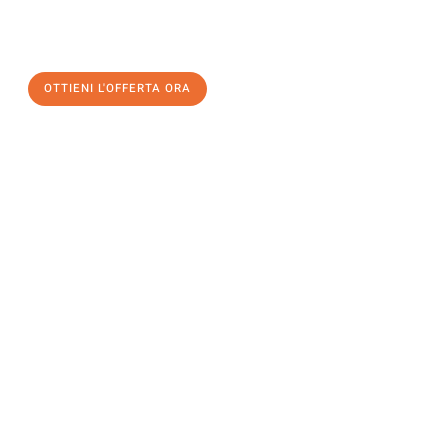
un
trasloco senza stress
e con il massimo comfort:
OTTIENI L'OFFERTA ORA