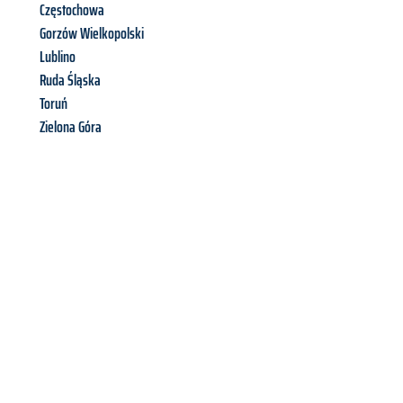
Częstochowa
Gorzów Wielkopolski
Lublino
Ruda Śląska
Toruń
Zielona Góra
Richiedi ora la tua
offerta
al
miglior
prezzo !
Inviateci adesso la vostra richiesta non vincolante e
assicuratevi la vostra
offerta di trasloco per le vostre esigenze
a Perugia
al miglior prezzo! Approfitta dell’occasione per