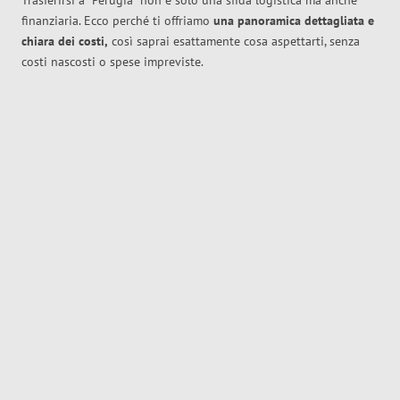
Trasferirsi a
Perugia
non è solo una sfida logistica ma anche
finanziaria. Ecco perché ti offriamo
una panoramica dettagliata e
chiara dei costi,
così saprai esattamente cosa aspettarti, senza
costi nascosti o spese impreviste.