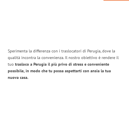
Sperimenta la differenza con i traslocatori di Perugia, dove la
qualità incontra la convenienza. Il nostro obiettivo è rendere il
tuo
trasloco a Perugia il più privo di stress e conveniente
possibile, in modo che tu possa aspettarti con ansia la tua
nuova casa.