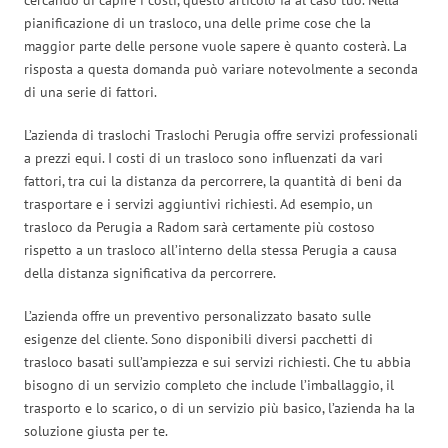
pianificazione di un trasloco, una delle prime cose che la
maggior parte delle persone vuole sapere è quanto costerà. La
risposta a questa domanda può variare notevolmente a seconda
di una serie di fattori.
L’azienda di traslochi Traslochi Perugia offre servizi professionali
a prezzi equi. I costi di un trasloco sono influenzati da vari
fattori, tra cui la distanza da percorrere, la quantità di beni da
trasportare e i servizi aggiuntivi richiesti. Ad esempio, un
trasloco da Perugia a Radom sarà certamente più costoso
rispetto a un trasloco all’interno della stessa Perugia a causa
della distanza significativa da percorrere.
L’azienda offre un preventivo personalizzato basato sulle
esigenze del cliente. Sono disponibili diversi pacchetti di
trasloco basati sull’ampiezza e sui servizi richiesti. Che tu abbia
bisogno di un servizio completo che include l’imballaggio, il
trasporto e lo scarico, o di un servizio più basico, l’azienda ha la
soluzione giusta per te.