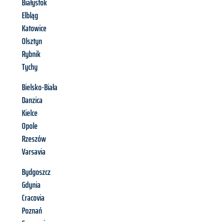
Białystok
Elbląg
Katowice
Olsztyn
Rybnik
Tychy
Bielsko-Biała
Danzica
Kielce
Opole
Rzeszów
Varsavia
Bydgoszcz
Gdynia
Cracovia
Poznań