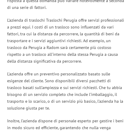
risposta a questa domanda può variare notevolmente a seconda
di una serie di fattori.
L’azienda di traslochi Traslochi Perugia offre servizi professionali
a prezzi equi. I costi di un trasloco sono influenzati da vari
fattori, tra cui la distanza da percorrere, la quantità di beni da
trasportare e i servizi aggiuntivi richiesti. Ad esempio, un
trasloco da Perugia a Radom sarà certamente più costoso
rispetto a un trasloco all’interno della stessa Perugia a causa
della distanza significativa da percorrere.
L’azienda offre un preventivo personalizzato basato sulle
esigenze del cliente. Sono disponibili diversi pacchetti di
trasloco basati sull’ampiezza e sui servizi richiesti. Che tu abbia
bisogno di un servizio completo che include l’imballaggio, il
trasporto e lo scarico, o di un servizio più basico, l’azienda ha la
soluzione giusta per te.
Inoltre, l’azienda dispone di personale esperto per gestire i beni
in modo sicuro ed efficiente, garantendo che nulla venga