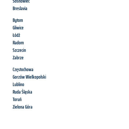
Sosnowiec
Breslavia
Bytom
Gliwice
Łódź
Radom
Szczecin
Zabrze
Częstochowa
Gorzów Wielkopolski
Lublino
Ruda Śląska
Toruń
Zielona Góra