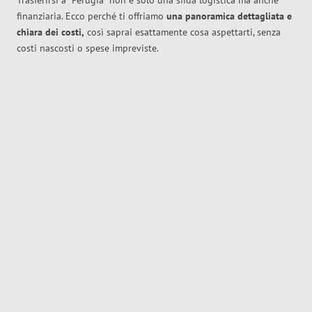
Trasferirsi a
Perugia
non è solo una sfida logistica ma anche
finanziaria. Ecco perché ti offriamo
una panoramica dettagliata e
chiara dei costi,
così saprai esattamente cosa aspettarti, senza
costi nascosti o spese impreviste.