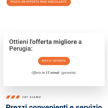
RICEVI UN'OFFERTA NON VINCOLANTE
100% non vincolante – Risposta garantita entro 15 minuti.
Ottieni
l'offerta migliore
a
Perugia:
RICEVI OFFERTA
Offerta
in 15 minuti
(garantita).
CHI SIAMO
Prezzi convenienti e servizio