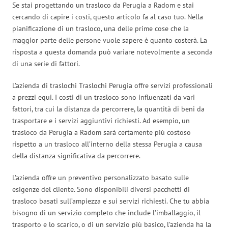
Se stai progettando un trasloco da Perugia a Radom e stai
cercando di capire i costi, questo articolo fa al caso tuo. Nella
pianificazione di un trasloco, una delle prime cose che la
maggior parte delle persone vuole sapere è quanto costerà. La
risposta a questa domanda può variare notevolmente a seconda
di una serie di fattori.
L’azienda di traslochi Traslochi Perugia offre servizi professionali
a prezzi equi. I costi di un trasloco sono influenzati da vari
fattori, tra cui la distanza da percorrere, la quantità di beni da
trasportare e i servizi aggiuntivi richiesti. Ad esempio, un
trasloco da Perugia a Radom sarà certamente più costoso
rispetto a un trasloco all’interno della stessa Perugia a causa
della distanza significativa da percorrere.
L’azienda offre un preventivo personalizzato basato sulle
esigenze del cliente. Sono disponibili diversi pacchetti di
trasloco basati sull’ampiezza e sui servizi richiesti. Che tu abbia
bisogno di un servizio completo che include l’imballaggio, il
trasporto e lo scarico, o di un servizio più basico, l’azienda ha la