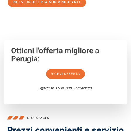
RICEVI UN'OFFERTA NON VINCOLANTE
100% non vincolante – Risposta garantita entro 15 minuti.
Ottieni
l'offerta migliore
a
Perugia:
RICEVI OFFERTA
Offerta
in 15 minuti
(garantita).
CHI SIAMO
Prezzi convenienti e servizio