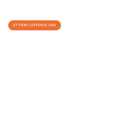
un
trasloco senza stress
e con il massimo comfort:
OTTIENI L'OFFERTA ORA