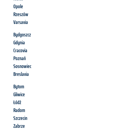
Opole
Rzeszów
Varsavia
Bydgoszcz
Gdynia
Cracovia
Poznań
Sosnowiec
Breslavia
Bytom
Gliwice
Łódź
Radom
Szczecin
Zabrze