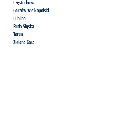
Częstochowa
Gorzów Wielkopolski
Lublino
Ruda Śląska
Toruń
Zielona Góra
Richiedi ora la tua
offerta
al
miglior
prezzo !
Inviateci adesso la vostra richiesta non vincolante e
assicuratevi la vostra
offerta di trasloco per le vostre esigenze
a Perugia
al miglior prezzo! Approfitta dell’occasione per