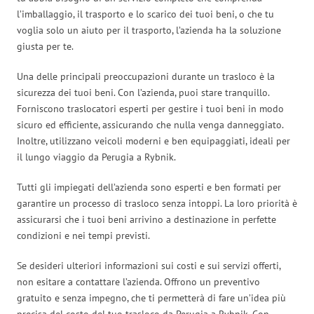
l’imballaggio, il trasporto e lo scarico dei tuoi beni, o che tu
voglia solo un aiuto per il trasporto, l’azienda ha la soluzione
giusta per te.
Una delle principali preoccupazioni durante un trasloco è la
sicurezza dei tuoi beni. Con l’azienda, puoi stare tranquillo.
Forniscono traslocatori esperti per gestire i tuoi beni in modo
sicuro ed efficiente, assicurando che nulla venga danneggiato.
Inoltre, utilizzano veicoli moderni e ben equipaggiati, ideali per
il lungo viaggio da Perugia a Rybnik.
Tutti gli impiegati dell’azienda sono esperti e ben formati per
garantire un processo di trasloco senza intoppi. La loro priorità è
assicurarsi che i tuoi beni arrivino a destinazione in perfette
condizioni e nei tempi previsti.
Se desideri ulteriori informazioni sui costi e sui servizi offerti,
non esitare a contattare l’azienda. Offrono un preventivo
gratuito e senza impegno, che ti permetterà di fare un’idea più
precisa del costo del tuo trasloco da Perugia a Rybnik. Con