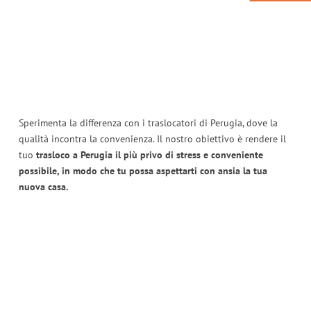
Sperimenta la differenza con i traslocatori di Perugia, dove la
qualità incontra la convenienza. Il nostro obiettivo è rendere il
tuo
trasloco a Perugia il più privo di stress e conveniente
possibile, in modo che tu possa aspettarti con ansia la tua
nuova casa.