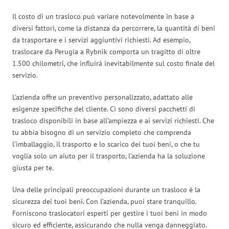
Il costo di un trasloco può variare notevolmente in base a
diversi fattori, come la distanza da percorrere, la quantità di beni
da trasportare e i servizi aggiuntivi richiesti. Ad esempio,
traslocare da Perugia a Rybnik comporta un tragitto di oltre
1.500 chilometri, che influirà inevitabilmente sul costo finale del
servizio.
L’azienda offre un preventivo personalizzato, adattato alle
esigenze specifiche del cliente. Ci sono diversi pacchetti di
trasloco disponibili in base all’ampiezza e ai servizi richiesti. Che
tu abbia bisogno di un servizio completo che comprenda
l’imballaggio, il trasporto e lo scarico dei tuoi beni, o che tu
voglia solo un aiuto per il trasporto, l’azienda ha la soluzione
giusta per te.
Una delle principali preoccupazioni durante un trasloco è la
sicurezza dei tuoi beni. Con l’azienda, puoi stare tranquillo.
Forniscono traslocatori esperti per gestire i tuoi beni in modo
sicuro ed efficiente, assicurando che nulla venga danneggiato.