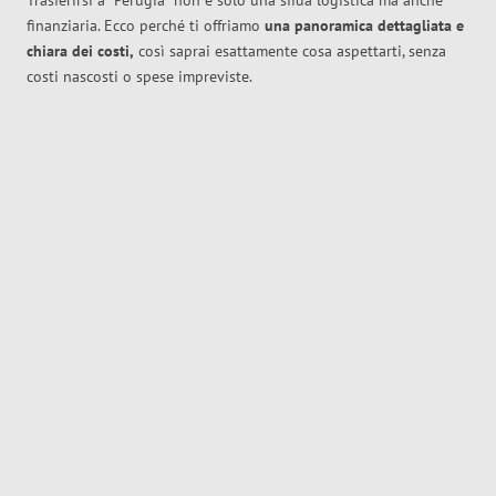
Trasferirsi a
Perugia
non è solo una sfida logistica ma anche
finanziaria. Ecco perché ti offriamo
una panoramica dettagliata e
chiara dei costi,
così saprai esattamente cosa aspettarti, senza
costi nascosti o spese impreviste.