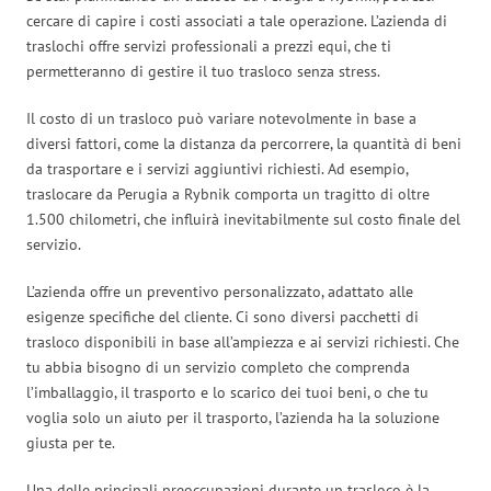
cercare di capire i costi associati a tale operazione. L’azienda di
traslochi offre servizi professionali a prezzi equi, che ti
permetteranno di gestire il tuo trasloco senza stress.
Il costo di un trasloco può variare notevolmente in base a
diversi fattori, come la distanza da percorrere, la quantità di beni
da trasportare e i servizi aggiuntivi richiesti. Ad esempio,
traslocare da Perugia a Rybnik comporta un tragitto di oltre
1.500 chilometri, che influirà inevitabilmente sul costo finale del
servizio.
L’azienda offre un preventivo personalizzato, adattato alle
esigenze specifiche del cliente. Ci sono diversi pacchetti di
trasloco disponibili in base all’ampiezza e ai servizi richiesti. Che
tu abbia bisogno di un servizio completo che comprenda
l’imballaggio, il trasporto e lo scarico dei tuoi beni, o che tu
voglia solo un aiuto per il trasporto, l’azienda ha la soluzione
giusta per te.
Una delle principali preoccupazioni durante un trasloco è la