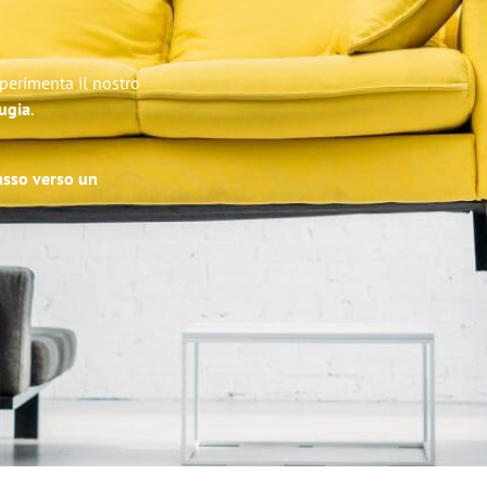
Sperimenta il nostro
rugia
.
passo verso un