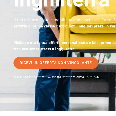
Inghilterra
Il tuo trasloco Perugia Inghilterra può essere così facile! 
servizio di prima classe
e assicurati i
migliori prezzi in Pe
Richiedo ora la tua offerta personalizzata e fai il primo 
trasloco senza stress a Inghilterra
RICEVI UN'OFFERTA NON VINCOLANTE
100% non vincolante – Risposta garantita entro 15 minuti.