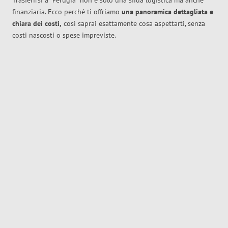
Trasferirsi a
Perugia
non è solo una sfida logistica ma anche
finanziaria. Ecco perché ti offriamo
una panoramica dettagliata e
chiara dei costi,
così saprai esattamente cosa aspettarti, senza
costi nascosti o spese impreviste.