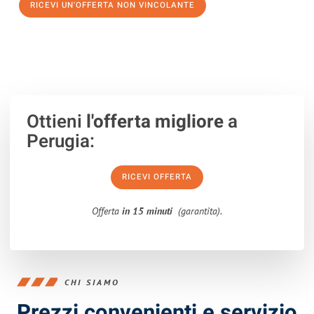
RICEVI UN'OFFERTA NON VINCOLANTE
100% non vincolante – Risposta garantita entro 15 minuti.
Ottieni
l'offerta migliore
a
Perugia:
RICEVI OFFERTA
Offerta
in 15 minuti
(garantita).
CHI SIAMO
Prezzi convenienti e servizio