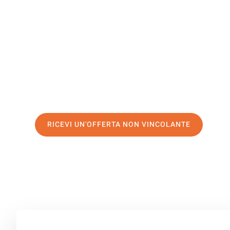
Fredericia
Il tuo trasloco Perugia Fredericia può essere così facile
servizio di prima classe
e assicurati i
migliori prezzi in 
Richiedo ora la tua offerta personalizzata e fai il prim
trasloco senza stress a Fredericia
RICEVI UN'OFFERTA NON VINCOLANTE
100% non vincolante – Risposta garantita entro 15 minuti.