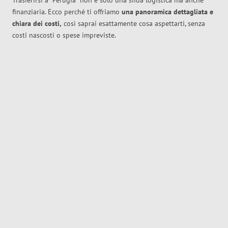
Trasferirsi a
Perugia
non è solo una sfida logistica ma anche
finanziaria. Ecco perché ti offriamo
una panoramica dettagliata e
chiara dei costi,
così saprai esattamente cosa aspettarti, senza
costi nascosti o spese impreviste.