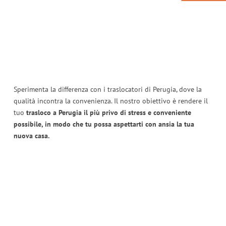
Sperimenta la differenza con i traslocatori di Perugia, dove la
qualità incontra la convenienza. Il nostro obiettivo è rendere il
tuo
trasloco a Perugia il più privo di stress e conveniente
possibile, in modo che tu possa aspettarti con ansia la tua
nuova casa.