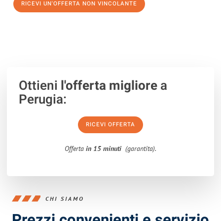
RICEVI UN'OFFERTA NON VINCOLANTE
100% non vincolante – Risposta garantita entro 15 minuti.
Ottieni
l'offerta migliore
a
Perugia:
RICEVI OFFERTA
Offerta
in 15 minuti
(garantita).
CHI SIAMO
Prezzi convenienti e servizio