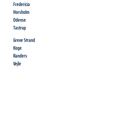
Fredericia
Horsholm
Odense
Tastrup
Greve Strand
Koge
Randers
Vejle
Richiedi ora la tua
offerta
al
miglior
prezzo !