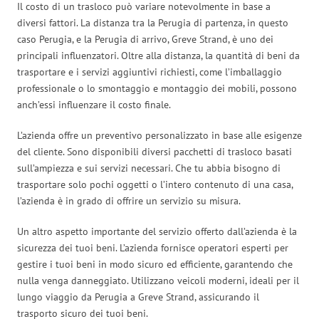
Il costo di un trasloco può variare notevolmente in base a
diversi fattori. La distanza tra la Perugia di partenza, in questo
caso Perugia, e la Perugia di arrivo, Greve Strand, è uno dei
principali influenzatori. Oltre alla distanza, la quantità di beni da
trasportare e i servizi aggiuntivi richiesti, come l’imballaggio
professionale o lo smontaggio e montaggio dei mobili, possono
anch’essi influenzare il costo finale.
L’azienda offre un preventivo personalizzato in base alle esigenze
del cliente. Sono disponibili diversi pacchetti di trasloco basati
sull’ampiezza e sui servizi necessari. Che tu abbia bisogno di
trasportare solo pochi oggetti o l’intero contenuto di una casa,
l’azienda è in grado di offrire un servizio su misura.
Un altro aspetto importante del servizio offerto dall’azienda è la
sicurezza dei tuoi beni. L’azienda fornisce operatori esperti per
gestire i tuoi beni in modo sicuro ed efficiente, garantendo che
nulla venga danneggiato. Utilizzano veicoli moderni, ideali per il
lungo viaggio da Perugia a Greve Strand, assicurando il
trasporto sicuro dei tuoi beni.