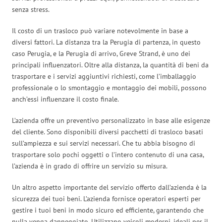
senza stress.
Il costo di un trasloco può variare notevolmente in base a
diversi fattori. La distanza tra la Perugia di partenza, in questo
caso Perugia, e la Perugia di arrivo, Greve Strand, è uno dei
principali influenzatori. Oltre alla distanza, la quantità di beni da
trasportare e i servizi aggiuntivi richiesti, come l’imballaggio
professionale o lo smontaggio e montaggio dei mobili, possono
anch’essi influenzare il costo finale.
L’azienda offre un preventivo personalizzato in base alle esigenze
del cliente. Sono disponibili diversi pacchetti di trasloco basati
sull’ampiezza e sui servizi necessari. Che tu abbia bisogno di
trasportare solo pochi oggetti o l’intero contenuto di una casa,
l’azienda è in grado di offrire un servizio su misura.
Un altro aspetto importante del servizio offerto dall’azienda è la
sicurezza dei tuoi beni. L’azienda fornisce operatori esperti per
gestire i tuoi beni in modo sicuro ed efficiente, garantendo che
nulla venga danneggiato. Utilizzano veicoli moderni, ideali per il