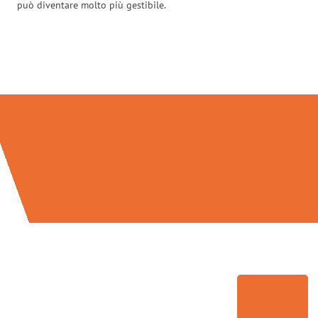
può diventare molto più gestibile.
Traslochi Perugia in numeri: