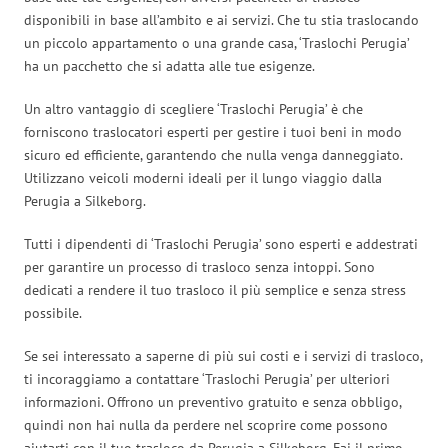
disponibili in base all’ambito e ai servizi. Che tu stia traslocando
un piccolo appartamento o una grande casa, ‘Traslochi Perugia’
ha un pacchetto che si adatta alle tue esigenze.
Un altro vantaggio di scegliere ‘Traslochi Perugia’ è che
forniscono traslocatori esperti per gestire i tuoi beni in modo
sicuro ed efficiente, garantendo che nulla venga danneggiato.
Utilizzano veicoli moderni ideali per il lungo viaggio dalla
Perugia a Silkeborg.
Tutti i dipendenti di ‘Traslochi Perugia’ sono esperti e addestrati
per garantire un processo di trasloco senza intoppi. Sono
dedicati a rendere il tuo trasloco il più semplice e senza stress
possibile.
Se sei interessato a saperne di più sui costi e i servizi di trasloco,
ti incoraggiamo a contattare ‘Traslochi Perugia’ per ulteriori
informazioni. Offrono un preventivo gratuito e senza obbligo,
quindi non hai nulla da perdere nel scoprire come possono
aiutarti con il tuo trasloco da Perugia a Silkeborg. Fai il primo