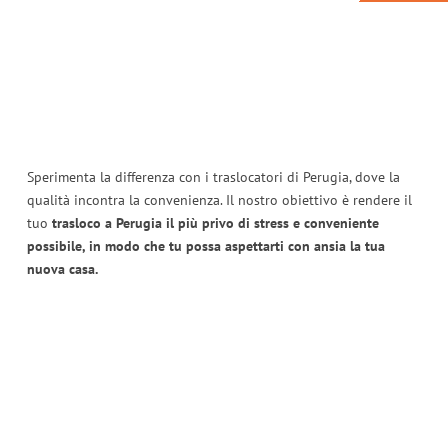
Sperimenta la differenza con i traslocatori di Perugia, dove la
qualità incontra la convenienza. Il nostro obiettivo è rendere il
tuo
trasloco a Perugia il più privo di stress e conveniente
possibile, in modo che tu possa aspettarti con ansia la tua
nuova casa.