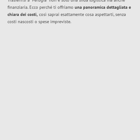
Trasferirsi a
Perugia
non è solo una sfida logistica ma anche
finanziaria. Ecco perché ti offriamo
una panoramica dettagliata e
chiara dei costi,
così saprai esattamente cosa aspettarti, senza
costi nascosti o spese impreviste.