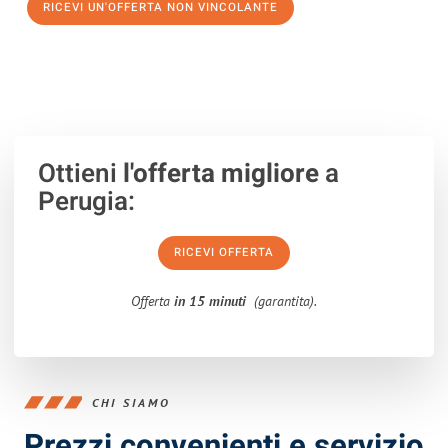
RICEVI UN'OFFERTA NON VINCOLANTE
100% non vincolante – Risposta garantita entro 15 minuti.
Ottieni
l'offerta migliore
a
Perugia:
RICEVI OFFERTA
Offerta
in 15 minuti
(garantita).
CHI SIAMO
Prezzi convenienti e servizio