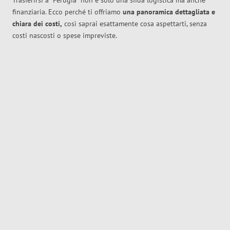
Trasferirsi a
Perugia
non è solo una sfida logistica ma anche
finanziaria. Ecco perché ti offriamo
una panoramica dettagliata e
chiara dei costi,
così saprai esattamente cosa aspettarti, senza
costi nascosti o spese impreviste.