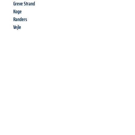
Greve Strand
Koge
Randers
Vejle
Richiedi ora la tua
offerta
al
miglior
prezzo !
Inviateci adesso la vostra richiesta non vincolante e
assicuratevi la vostra
offerta di trasloco per le vostre esigenze
a Perugia
al miglior prezzo! Approfitta dell’occasione per
un
trasloco senza stress
e con il massimo comfort: