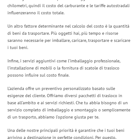
chilometri, quindi il costo del carburante e le tariffe autostradali
influenzeranno il costo totale.
Un altro fattore determinante nel calcolo del costo è la quantità
di beni da trasportare. Più oggetti hai, più tempo e risorse
saranno necessarie per imballare, caricare, trasportare e scaricare
i tuoi beni.
Infine, i servizi aggiuntivi come l’imballaggio professionale,
l’installazione di mobili o la fornitura di scatole di trasloco
possono influire sul costo finale.
L’azienda offre un preventivo personalizzato basato sulle
esigenze del cliente. Offriamo diversi pacchetti di trasloco in
base all’ambito e ai servizi richiesti. Che tu abbia bisogno di un
servizio completo di imballaggio e smontaggio o semplicemente
di un trasporto, abbiamo l’opzione giusta per te.
Una delle nostre principali priorità è garantire che i tuoi beni
arrivino a destinazione in perfette condizioni. Per questo,