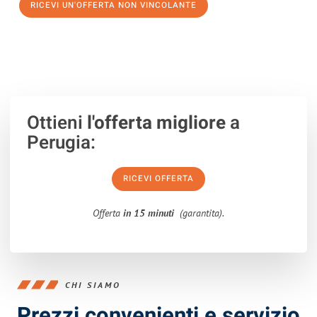
RICEVI UN'OFFERTA NON VINCOLANTE
100% non vincolante – Risposta garantita entro 15 minuti.
Ottieni
l'offerta migliore
a
Perugia:
RICEVI OFFERTA
Offerta
in 15 minuti
(garantita).
CHI SIAMO
Prezzi convenienti e servizio