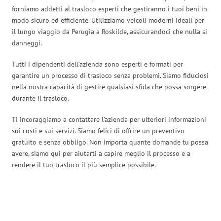
forniamo addetti al trasloco esperti che gestiranno i tuoi beni in
modo sicuro ed efficiente. Utilizziamo veicoli moderni ideali per
il lungo viaggio da Perugia a Roskilde, assicurandoci che nulla si
danneggi.
Tutti i dipendenti dell’azienda sono esperti e formati per
garantire un processo di trasloco senza problemi. Siamo fiduciosi
nella nostra capacità di gestire qualsiasi sfida che possa sorgere
durante il trasloco.
Ti incoraggiamo a contattare l’azienda per ulteriori informazioni
sui costi e sui servizi. Siamo felici di offrire un preventivo
gratuito e senza obbligo. Non importa quante domande tu possa
avere, siamo qui per aiutarti a capire meglio il processo e a
rendere il tuo trasloco il più semplice possibile.
Traslochi Perugia in numeri: