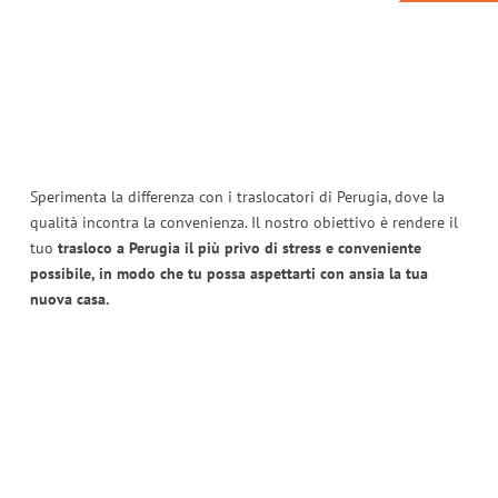
Sperimenta la differenza con i traslocatori di Perugia, dove la
qualità incontra la convenienza. Il nostro obiettivo è rendere il
tuo
trasloco a Perugia il più privo di stress e conveniente
possibile, in modo che tu possa aspettarti con ansia la tua
nuova casa.