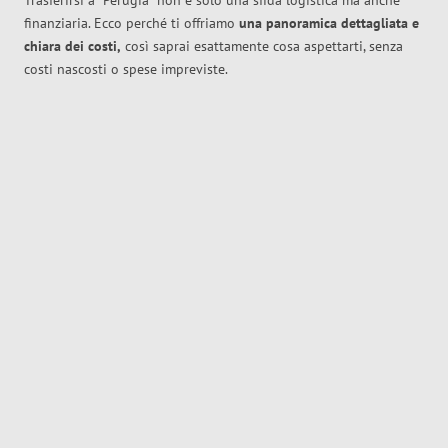
Trasferirsi a
Perugia
non è solo una sfida logistica ma anche
finanziaria. Ecco perché ti offriamo
una panoramica dettagliata e
chiara dei costi,
così saprai esattamente cosa aspettarti, senza
costi nascosti o spese impreviste.