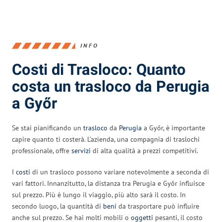
INFO
Costi di Trasloco: Quanto
costa un trasloco da Perugia
a Győr
Se stai pianificando un
trasloco
da
Perugia
a Győr, è importante
capire quanto ti costerà. L’azienda, una compagnia di traslochi
professionale, offre
servizi
di alta qualità a prezzi competitivi.
I
costi
di un trasloco possono variare notevolmente a seconda di
vari fattori. Innanzitutto, la distanza tra Perugia e Győr influisce
sul prezzo. Più è lungo il viaggio, più alto sarà il costo. In
secondo luogo, la quantità di
beni
da trasportare può influire
anche sul prezzo. Se hai molti mobili o
oggetti
pesanti, il costo