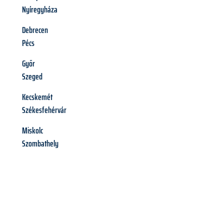
Nyíregyháza
Debrecen
Pécs
Győr
Szeged
Kecskemét
Székesfehérvár
Miskolc
Szombathely