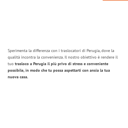
Sperimenta la differenza con i traslocatori di Perugia, dove la
qualità incontra la convenienza. Il nostro obiettivo è rendere il
tuo
trasloco a Perugia il più privo di stress e conveniente
possibile, in modo che tu possa aspettarti con ansia la tua
nuova casa.