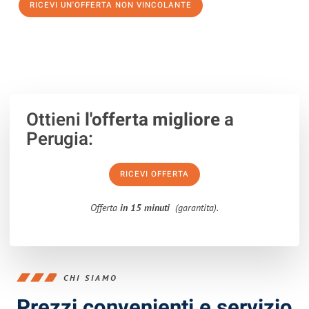
RICEVI UN'OFFERTA NON VINCOLANTE
100% non vincolante – Risposta garantita entro 15 minuti.
Ottieni
l'offerta migliore
a
Perugia:
RICEVI OFFERTA
Offerta
in 15 minuti
(garantita).
CHI SIAMO
Prezzi convenienti e servizio