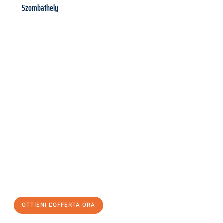
Szombathely
Richiedi ora la tua
offerta
al
miglior
prezzo !
Inviateci adesso la vostra richiesta non vincolante e
assicuratevi la vostra
offerta di trasloco per le vostre esigenze
a Perugia
al miglior prezzo! Approfitta dell’occasione per
un
trasloco senza stress
e con il massimo comfort:
OTTIENI L'OFFERTA ORA