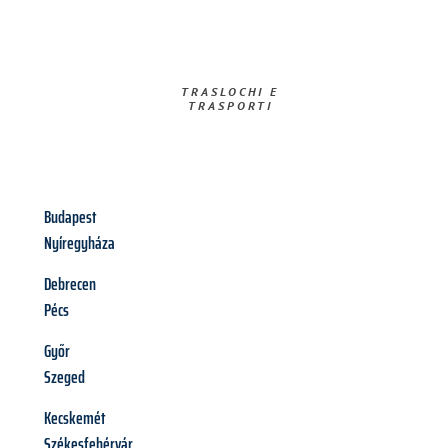
TRASLOCHI E
TRASPORTI​
Budapest
Nyíregyháza
Debrecen
Pécs
Győr
Szeged
Kecskemét
Székesfehérvár