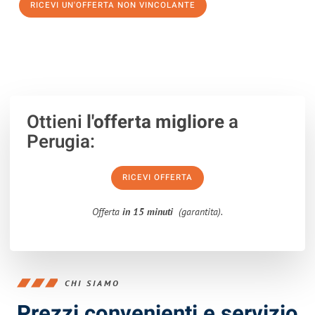
RICEVI UN'OFFERTA NON VINCOLANTE
100% non vincolante – Risposta garantita entro 15 minuti.
Ottieni
l'offerta migliore
a
Perugia:
RICEVI OFFERTA
Offerta
in 15 minuti
(garantita).
CHI SIAMO
Prezzi convenienti e servizio