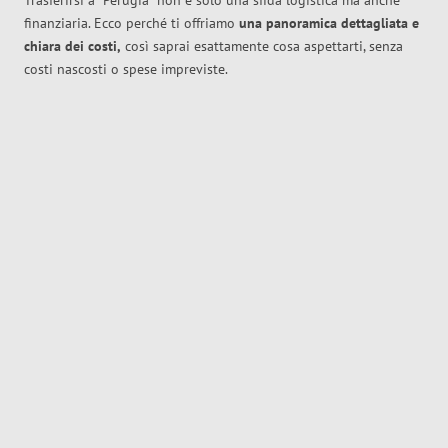
Trasferirsi a
Perugia
non è solo una sfida logistica ma anche
finanziaria. Ecco perché ti offriamo
una panoramica dettagliata e
chiara dei costi,
così saprai esattamente cosa aspettarti, senza
costi nascosti o spese impreviste.