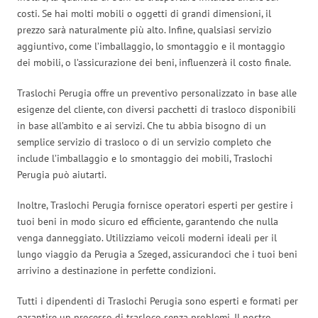
costi. Se hai molti mobili o oggetti di grandi dimensioni, il
prezzo sarà naturalmente più alto. Infine, qualsiasi servizio
aggiuntivo, come l’imballaggio, lo smontaggio e il montaggio
dei mobili, o l’assicurazione dei beni, influenzerà il costo finale.
Traslochi Perugia offre un preventivo personalizzato in base alle
esigenze del cliente, con diversi pacchetti di trasloco disponibili
in base all’ambito e ai servizi. Che tu abbia bisogno di un
semplice servizio di trasloco o di un servizio completo che
include l’imballaggio e lo smontaggio dei mobili, Traslochi
Perugia può aiutarti.
Inoltre, Traslochi Perugia fornisce operatori esperti per gestire i
tuoi beni in modo sicuro ed efficiente, garantendo che nulla
venga danneggiato. Utilizziamo veicoli moderni ideali per il
lungo viaggio da Perugia a Szeged, assicurandoci che i tuoi beni
arrivino a destinazione in perfette condizioni.
Tutti i dipendenti di Traslochi Perugia sono esperti e formati per
garantire un processo di trasloco senza problemi. Il nostro