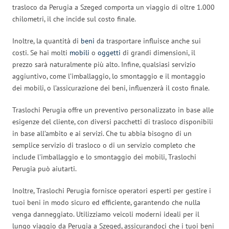
trasloco da Perugia a Szeged comporta un viaggio di oltre 1.000
chilometri, il che incide sul costo finale.
Inoltre, la quantità di
beni
da trasportare influisce anche sui
costi. Se hai molti
mobili
o
oggetti
di grandi dimensioni, il
prezzo sarà naturalmente più alto. Infine, qualsiasi servizio
aggiuntivo, come l’imballaggio, lo smontaggio e il montaggio
dei mobili, o l’assicurazione dei beni, influenzerà il costo finale.
Traslochi Perugia offre un preventivo personalizzato in base alle
esigenze del cliente, con diversi pacchetti di trasloco disponibili
in base all’ambito e ai servizi. Che tu abbia bisogno di un
semplice servizio di trasloco o di un servizio completo che
include l’imballaggio e lo smontaggio dei mobili, Traslochi
Perugia può aiutarti.
Inoltre, Traslochi Perugia fornisce operatori esperti per gestire i
tuoi beni in modo sicuro ed efficiente, garantendo che nulla
venga danneggiato. Utilizziamo veicoli moderni ideali per il
lungo viaggio da Perugia a Szeged, assicurandoci che i tuoi beni