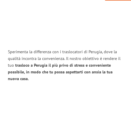
Sperimenta la differenza con i traslocatori di Perugia, dove la
qualità incontra la convenienza. Il nostro obiettivo è rendere il
tuo
trasloco a Perugia il più privo di stress e conveniente
possibile, in modo che tu possa aspettarti con ansia la tua
nuova casa.