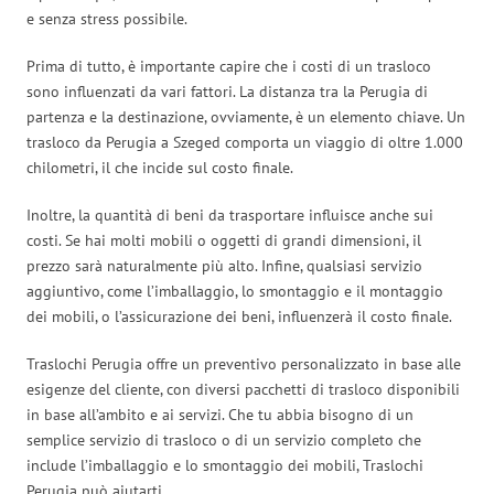
e senza stress possibile.
Prima di tutto, è importante capire che i costi di un trasloco
sono influenzati da vari fattori. La distanza tra la Perugia di
partenza e la destinazione, ovviamente, è un elemento chiave. Un
trasloco da Perugia a Szeged comporta un viaggio di oltre 1.000
chilometri, il che incide sul costo finale.
Inoltre, la quantità di beni da trasportare influisce anche sui
costi. Se hai molti mobili o oggetti di grandi dimensioni, il
prezzo sarà naturalmente più alto. Infine, qualsiasi servizio
aggiuntivo, come l’imballaggio, lo smontaggio e il montaggio
dei mobili, o l’assicurazione dei beni, influenzerà il costo finale.
Traslochi Perugia offre un preventivo personalizzato in base alle
esigenze del cliente, con diversi pacchetti di trasloco disponibili
in base all’ambito e ai servizi. Che tu abbia bisogno di un
semplice servizio di trasloco o di un servizio completo che
include l’imballaggio e lo smontaggio dei mobili, Traslochi
Perugia può aiutarti.