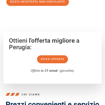
RICEVI UN'OFFERTA NON VINCOLANTE
100% non vincolante – Risposta garantita entro 15 minuti.
Ottieni
l'offerta migliore
a
Perugia:
RICEVI OFFERTA
Offerta
in 15 minuti
(garantita).
CHI SIAMO
Prezzi convenienti e servizio