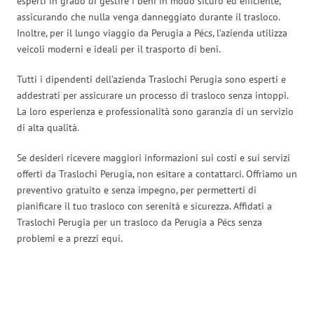
esperti in grado di gestire i beni in modo sicuro ed efficiente,
assicurando che nulla venga danneggiato durante il trasloco.
Inoltre, per il lungo viaggio da Perugia a Pécs, l’azienda utilizza
veicoli moderni e ideali per il trasporto di beni.
Tutti i dipendenti dell’azienda Traslochi Perugia sono esperti e
addestrati per assicurare un processo di trasloco senza intoppi.
La loro esperienza e professionalità sono garanzia di un servizio
di alta qualità.
Se desideri ricevere maggiori informazioni sui costi e sui servizi
offerti da Traslochi Perugia, non esitare a contattarci. Offriamo un
preventivo gratuito e senza impegno, per permetterti di
pianificare il tuo trasloco con serenità e sicurezza. Affidati a
Traslochi Perugia per un trasloco da Perugia a Pécs senza
problemi e a prezzi equi.
Traslochi Perugia in numeri: