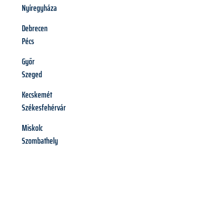
Nyíregyháza
Debrecen
Pécs
Győr
Szeged
Kecskemét
Székesfehérvár
Miskolc
Szombathely
Richiedi ora la tua