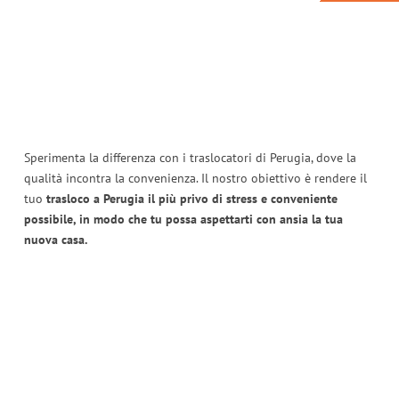
Sperimenta la differenza con i traslocatori di Perugia, dove la
qualità incontra la convenienza. Il nostro obiettivo è rendere il
tuo
trasloco a Perugia il più privo di stress e conveniente
possibile, in modo che tu possa aspettarti con ansia la tua
nuova casa.