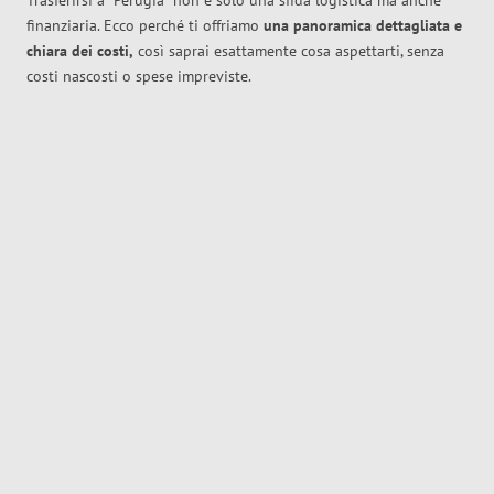
Trasferirsi a
Perugia
non è solo una sfida logistica ma anche
finanziaria. Ecco perché ti offriamo
una panoramica dettagliata e
chiara dei costi,
così saprai esattamente cosa aspettarti, senza
costi nascosti o spese impreviste.