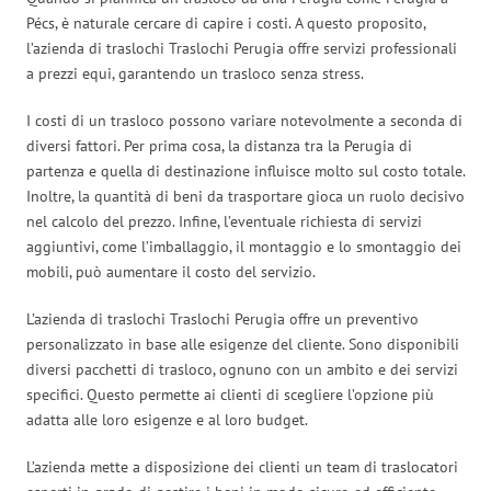
Pécs, è naturale cercare di capire i costi. A questo proposito,
l’azienda di traslochi Traslochi Perugia offre servizi professionali
a prezzi equi, garantendo un trasloco senza stress.
I costi di un trasloco possono variare notevolmente a seconda di
diversi fattori. Per prima cosa, la distanza tra la Perugia di
partenza e quella di destinazione influisce molto sul costo totale.
Inoltre, la quantità di beni da trasportare gioca un ruolo decisivo
nel calcolo del prezzo. Infine, l’eventuale richiesta di servizi
aggiuntivi, come l’imballaggio, il montaggio e lo smontaggio dei
mobili, può aumentare il costo del servizio.
L’azienda di traslochi Traslochi Perugia offre un preventivo
personalizzato in base alle esigenze del cliente. Sono disponibili
diversi pacchetti di trasloco, ognuno con un ambito e dei servizi
specifici. Questo permette ai clienti di scegliere l’opzione più
adatta alle loro esigenze e al loro budget.
L’azienda mette a disposizione dei clienti un team di traslocatori