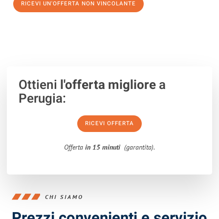
RICEVI UN'OFFERTA NON VINCOLANTE
100% non vincolante – Risposta garantita entro 15 minuti.
Ottieni
l'offerta migliore
a
Perugia:
RICEVI OFFERTA
Offerta
in 15 minuti
(garantita).
CHI SIAMO
Prezzi convenienti e servizio