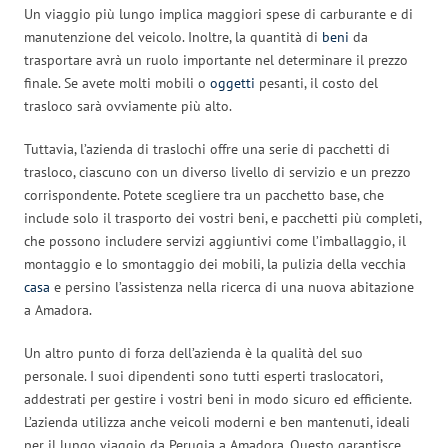
Un viaggio più lungo implica maggiori spese di carburante e di
manutenzione del veicolo. Inoltre, la quantità di
beni
da
trasportare avrà un ruolo importante nel determinare il prezzo
finale. Se avete molti mobili o
oggetti
pesanti, il costo del
trasloco sarà ovviamente più alto.
Tuttavia, l’azienda di traslochi offre una serie di pacchetti di
trasloco, ciascuno con un diverso livello di servizio e un prezzo
corrispondente. Potete scegliere tra un pacchetto base, che
include solo il trasporto dei vostri beni, e pacchetti più completi,
che possono includere servizi aggiuntivi come l’imballaggio, il
montaggio e lo smontaggio dei mobili, la pulizia della vecchia
casa
e persino l’assistenza nella ricerca di una nuova abitazione
a Amadora.
Un altro punto di forza dell’azienda è la qualità del suo
personale. I suoi dipendenti sono tutti esperti traslocatori,
addestrati per gestire i vostri beni in modo sicuro ed efficiente.
L’azienda utilizza anche veicoli moderni e ben mantenuti, ideali
per il lungo viaggio da Perugia a Amadora. Questo garantisce