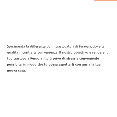
Sperimenta la differenza con i traslocatori di Perugia, dove la
qualità incontra la convenienza. Il nostro obiettivo è rendere il
tuo
trasloco a Perugia il più privo di stress e conveniente
possibile, in modo che tu possa aspettarti con ansia la tua
nuova casa.