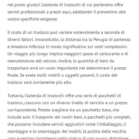
nel posto giusto! L’azienda di traslochi di cui parleremo offre
servizi professionali a prezzi equi, adattando il preventivo alle
vostre specifiche esigenze.
Il costo di un trasloco può variare notevolmente a seconda di
diversi fattori. Innanzitutto, la distanza tra la Perugia di partenza
e Amadora influisce in modo significativo sui costi complessivi.
Un viaggio più lungo implica maggiori spese di carburante e di
manutenzione del veicolo. Inoltre, la quantità di beni da
trasportare avrà un ruolo importante nel determinare il prezzo
finale. Se avete molti mobili o oggetti pesanti, il costo del
trasloco sarà ovviamente più alto.
Tuttavia, l’azienda di traslochi offre una serie di pacchetti di
trasloco, ciascuno con un diverso livello di servizio e un prezzo
corrispondente. Potete scegliere tra un pacchetto base, che
include solo il trasporto dei vostri beni, e pacchetti più completi,
che possono includere servizi aggiuntivi come l’imballaggio, il
montaggio e lo smontaggio dei mobili, la pulizia della vecchia
casa e persino l’assistenza nella ricerca di una nuova abitazione