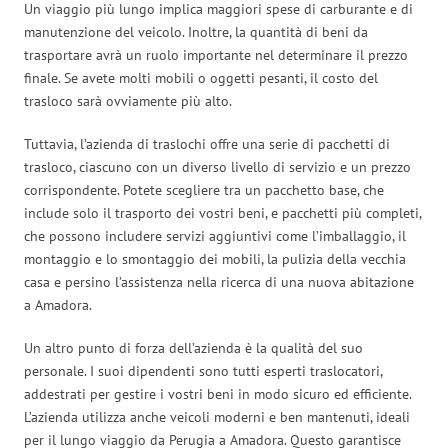
Un viaggio più lungo implica maggiori spese di carburante e di
manutenzione del veicolo. Inoltre, la quantità di beni da
trasportare avrà un ruolo importante nel determinare il prezzo
finale. Se avete molti mobili o oggetti pesanti, il costo del
trasloco sarà ovviamente più alto.
Tuttavia, l’azienda di traslochi offre una serie di pacchetti di
trasloco, ciascuno con un diverso livello di servizio e un prezzo
corrispondente. Potete scegliere tra un pacchetto base, che
include solo il trasporto dei vostri beni, e pacchetti più completi,
che possono includere servizi aggiuntivi come l’imballaggio, il
montaggio e lo smontaggio dei mobili, la pulizia della vecchia
casa e persino l’assistenza nella ricerca di una nuova abitazione
a Amadora.
Un altro punto di forza dell’azienda è la qualità del suo
personale. I suoi dipendenti sono tutti esperti traslocatori,
addestrati per gestire i vostri beni in modo sicuro ed efficiente.
L’azienda utilizza anche veicoli moderni e ben mantenuti, ideali
per il lungo viaggio da Perugia a Amadora. Questo garantisce