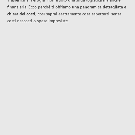
Trasferirsi a
Perugia
non è solo una sfida logistica ma anche
finanziaria. Ecco perché ti offriamo
una panoramica dettagliata e
chiara dei costi,
così saprai esattamente cosa aspettarti, senza
costi nascosti o spese impreviste.