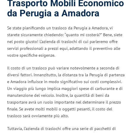
Trasporto Mobili Economico
da Perugia a Amadora
Se state pianificando un trasloco da Perugia a Amadora, vi
starete sicuramente chiedendo: “quanto mi costerà?” Bene, siete
nel posto giusto! L’azienda di traslochi di cui parleremo offre
servizi professionali a prezzi equi, adattando il preventivo alle
vostre specifiche esigenze.
Il costo di un trasloco può variare notevolmente a seconda di
diversi fattori. Innanzitutto, la distanza tra la Perugia di partenza
e Amadora influisce in modo significativo sui costi complessivi.
Un viaggio più lungo implica maggiori spese di carburante e di
manutenzione del veicolo. Inoltre, la quantità di beni da
trasportare avrà un ruolo importante nel determinare il prezzo
finale. Se avete molti mobili o oggetti pesanti, il costo del
trasloco sarà ovviamente più alto.
Tuttavia, l’azienda di traslochi offre una serie di pacchetti di