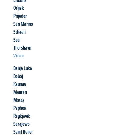
Lisbona
Osijek
Prijedor
San Marino
Schaan
Soči
Thorshavn
Vilnius
Banja Luka
Doboj
Kaunas
Mauren
Mosca
Paphos
Reykjavik
Sarajewo
Saint Helier