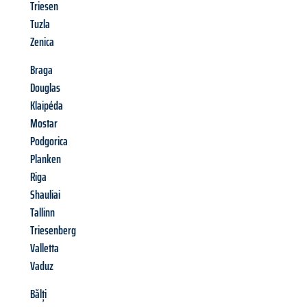
Triesen
Tuzla
Zenica
Braga
Douglas
Klaipéda
Mostar
Podgorica
Planken
Riga
Shauliai
Tallinn
Triesenberg
Valletta
Vaduz
Bălți