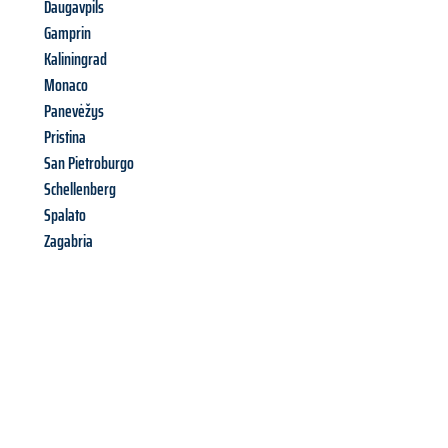
Daugavpils
Gamprin
Kaliningrad
Monaco
Panevėžys
Pristina
San Pietroburgo
Schellenberg
Spalato
Zagabria
Richiedi ora la tua
offerta
al
miglior