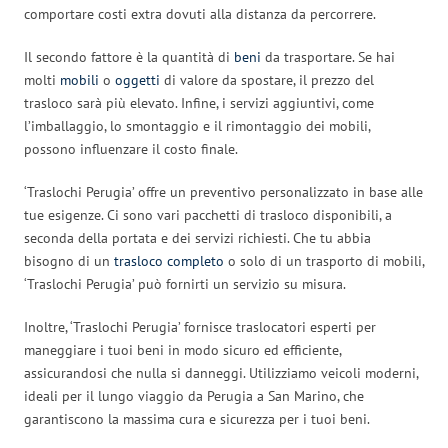
comportare costi extra dovuti alla distanza da percorrere.
Il secondo fattore è la quantità di
beni
da trasportare. Se hai
molti
mobili
o
oggetti
di valore da spostare, il prezzo del
trasloco sarà più elevato. Infine, i servizi aggiuntivi, come
l’imballaggio, lo smontaggio e il rimontaggio dei mobili,
possono influenzare il costo finale.
‘Traslochi Perugia’ offre un preventivo personalizzato in base alle
tue esigenze. Ci sono vari pacchetti di trasloco disponibili, a
seconda della portata e dei servizi richiesti. Che tu abbia
bisogno di un
trasloco completo
o solo di un trasporto di mobili,
‘Traslochi Perugia’ può fornirti un servizio su misura.
Inoltre, ‘Traslochi Perugia’ fornisce traslocatori esperti per
maneggiare i tuoi beni in modo sicuro ed efficiente,
assicurandosi che nulla si danneggi. Utilizziamo veicoli moderni,
ideali per il lungo viaggio da Perugia a San Marino, che
garantiscono la massima cura e sicurezza per i tuoi beni.