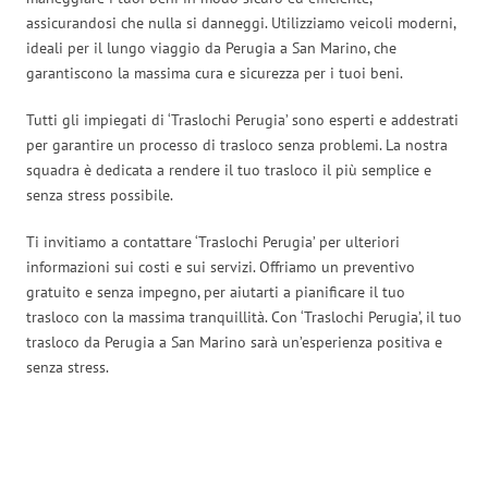
assicurandosi che nulla si danneggi. Utilizziamo veicoli moderni,
ideali per il lungo viaggio da Perugia a San Marino, che
garantiscono la massima cura e sicurezza per i tuoi beni.
Tutti gli impiegati di ‘Traslochi Perugia’ sono esperti e addestrati
per garantire un processo di trasloco senza problemi. La nostra
squadra è dedicata a rendere il tuo trasloco il più semplice e
senza stress possibile.
Ti invitiamo a contattare ‘Traslochi Perugia’ per ulteriori
informazioni sui costi e sui servizi. Offriamo un preventivo
gratuito e senza impegno, per aiutarti a pianificare il tuo
trasloco con la massima tranquillità. Con ‘Traslochi Perugia’, il tuo
trasloco da Perugia a San Marino sarà un’esperienza positiva e
senza stress.
Traslochi Perugia in numeri: