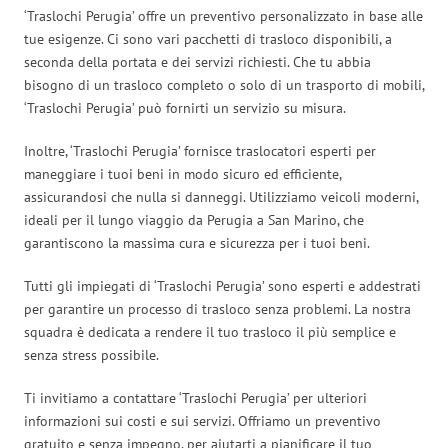
‘Traslochi Perugia’ offre un preventivo personalizzato in base alle
tue esigenze. Ci sono vari pacchetti di trasloco disponibili, a
seconda della portata e dei servizi richiesti. Che tu abbia
bisogno di un trasloco completo o solo di un trasporto di mobili,
‘Traslochi Perugia’ può fornirti un servizio su misura.
Inoltre, ‘Traslochi Perugia’ fornisce traslocatori esperti per
maneggiare i tuoi beni in modo sicuro ed efficiente,
assicurandosi che nulla si danneggi. Utilizziamo veicoli moderni,
ideali per il lungo viaggio da Perugia a San Marino, che
garantiscono la massima cura e sicurezza per i tuoi beni.
Tutti gli impiegati di ‘Traslochi Perugia’ sono esperti e addestrati
per garantire un processo di trasloco senza problemi. La nostra
squadra è dedicata a rendere il tuo trasloco il più semplice e
senza stress possibile.
Ti invitiamo a contattare ‘Traslochi Perugia’ per ulteriori
informazioni sui costi e sui servizi. Offriamo un preventivo
gratuito e senza impegno, per aiutarti a pianificare il tuo