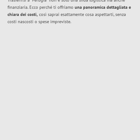
Trasferirsi a
Perugia
non è solo una sfida logistica ma anche
finanziaria. Ecco perché ti offriamo
una panoramica dettagliata e
chiara dei costi,
così saprai esattamente cosa aspettarti, senza
costi nascosti o spese impreviste.