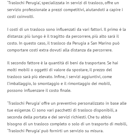
‘Traslochi Perugia’, specializzata in servizi di trasloco, offre un
servizio professionale a prezzi competitivi, aiutandoti a capire i
costi coinvolti.
I costi di un trasloco sono influenzati da vari fattori. Il primo è la
distanza: più lungo è il tragitto da percorrere, più alto sarà il
costo. In questo caso, il trasloco da Perugia a San Marino può
comportare costi extra dovuti alla distanza da percorrere.
Il secondo fattore è la quantità di beni da trasportare. Se hai
molti mobili o oggetti di valore da spostare, il prezzo del
trasloco sarà più elevato. Infine, i servizi aggiuntivi, come
l’imballaggio, lo smontaggio e il rimontaggio dei mobili,
possono influenzare il costo finale.
‘Traslochi Perugia’ offre un preventivo personalizzato in base alle
tue esigenze. Ci sono vari pacchetti di trasloco disponibili, a
seconda della portata e dei servizi richiesti. Che tu abbia
bisogno di un trasloco completo o solo di un trasporto di mobili,
‘Traslochi Perugia’ può fornirti un servizio su misura.