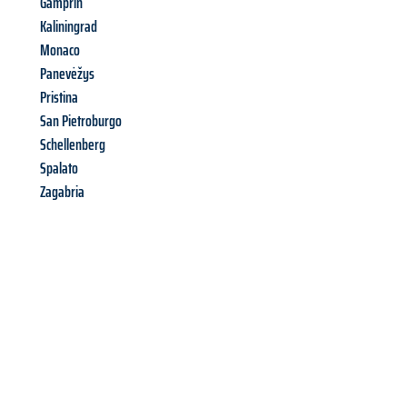
Gamprin
Kaliningrad
Monaco
Panevėžys
Pristina
San Pietroburgo
Schellenberg
Spalato
Zagabria
Richiedi ora la tua
offerta
al
miglior
prezzo !