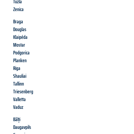
Tuzla
Zenica
Braga
Douglas
Klaipéda
Mostar
Podgorica
Planken
Riga
Shauliai
Tallinn
Triesenberg
Valletta
Vaduz
Bălți
Daugavpils