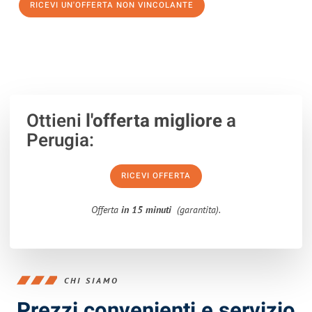
RICEVI UN'OFFERTA NON VINCOLANTE
100% non vincolante – Risposta garantita entro 15 minuti.
Ottieni
l'offerta migliore
a
Perugia:
RICEVI OFFERTA
Offerta
in 15 minuti
(garantita).
CHI SIAMO
Prezzi convenienti e servizio