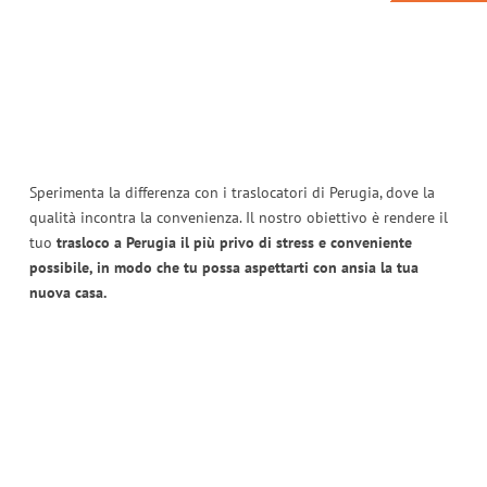
Sperimenta la differenza con i traslocatori di Perugia, dove la
qualità incontra la convenienza. Il nostro obiettivo è rendere il
tuo
trasloco a Perugia il più privo di stress e conveniente
possibile, in modo che tu possa aspettarti con ansia la tua
nuova casa.