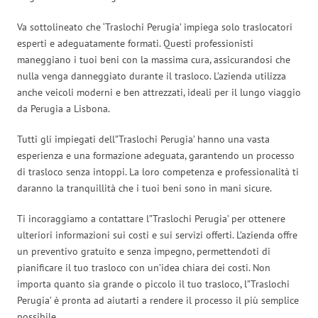
Va sottolineato che ‘Traslochi Perugia’ impiega solo traslocatori
esperti e adeguatamente formati. Questi professionisti
maneggiano i tuoi beni con la massima cura, assicurandosi che
nulla venga danneggiato durante il trasloco. L’azienda utilizza
anche veicoli moderni e ben attrezzati, ideali per il lungo viaggio
da Perugia a Lisbona.
Tutti gli impiegati dell”Traslochi Perugia’ hanno una vasta
esperienza e una formazione adeguata, garantendo un processo
di trasloco senza intoppi. La loro competenza e professionalità ti
daranno la tranquillità che i tuoi beni sono in mani sicure.
Ti incoraggiamo a contattare l”Traslochi Perugia’ per ottenere
ulteriori informazioni sui costi e sui servizi offerti. L’azienda offre
un preventivo gratuito e senza impegno, permettendoti di
pianificare il tuo trasloco con un’idea chiara dei costi. Non
importa quanto sia grande o piccolo il tuo trasloco, l”Traslochi
Perugia’ è pronta ad aiutarti a rendere il processo il più semplice
possibile.