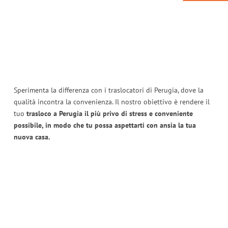
Sperimenta la differenza con i traslocatori di Perugia, dove la
qualità incontra la convenienza. Il nostro obiettivo è rendere il
tuo
trasloco a Perugia il più privo di stress e conveniente
possibile, in modo che tu possa aspettarti con ansia la tua
nuova casa.