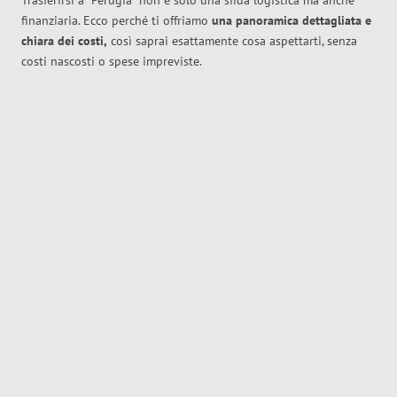
Trasferirsi a
Perugia
non è solo una sfida logistica ma anche
finanziaria. Ecco perché ti offriamo
una panoramica dettagliata e
chiara dei costi,
così saprai esattamente cosa aspettarti, senza
costi nascosti o spese impreviste.