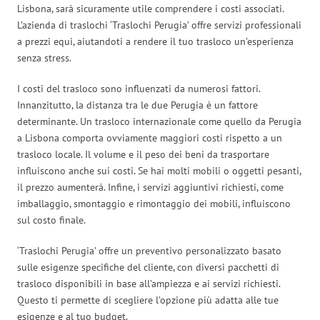
Lisbona, sarà sicuramente utile comprendere i costi associati.
L’azienda di traslochi ‘Traslochi Perugia’ offre servizi professionali
a prezzi equi, aiutandoti a rendere il tuo trasloco un’esperienza
senza stress.
I costi del trasloco sono influenzati da numerosi fattori.
Innanzitutto, la distanza tra le due Perugia è un fattore
determinante. Un trasloco internazionale come quello da Perugia
a Lisbona comporta ovviamente maggiori costi rispetto a un
trasloco locale. Il volume e il peso dei beni da trasportare
influiscono anche sui costi. Se hai molti mobili o oggetti pesanti,
il prezzo aumenterà. Infine, i servizi aggiuntivi richiesti, come
imballaggio, smontaggio e rimontaggio dei mobili, influiscono
sul costo finale.
‘Traslochi Perugia’ offre un preventivo personalizzato basato
sulle esigenze specifiche del cliente, con diversi pacchetti di
trasloco disponibili in base all’ampiezza e ai servizi richiesti.
Questo ti permette di scegliere l’opzione più adatta alle tue
esigenze e al tuo budget.