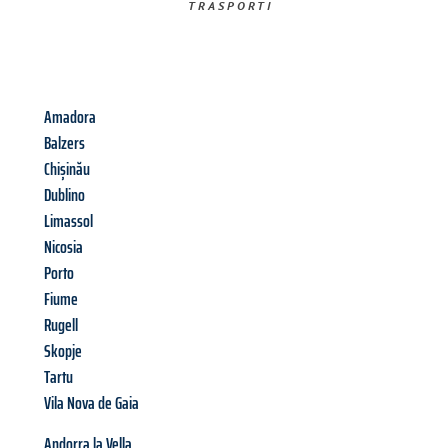
TRASPORTI​
Amadora
Balzers
Chișinău
Dublino
Limassol
Nicosia
Porto
Fiume
Rugell
Skopje
Tartu
Vila Nova de Gaia
Andorra la Vella