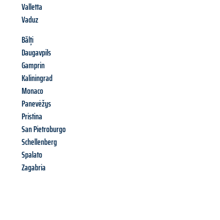
Valletta
Vaduz
Bălți
Daugavpils
Gamprin
Kaliningrad
Monaco
Panevėžys
Pristina
San Pietroburgo
Schellenberg
Spalato
Zagabria