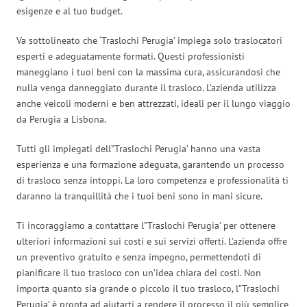
esigenze e al tuo budget.
Va sottolineato che ‘Traslochi Perugia’ impiega solo traslocatori
esperti e adeguatamente formati. Questi professionisti
maneggiano i tuoi beni con la massima cura, assicurandosi che
nulla venga danneggiato durante il trasloco. L’azienda utilizza
anche veicoli moderni e ben attrezzati, ideali per il lungo viaggio
da Perugia a Lisbona.
Tutti gli impiegati dell”Traslochi Perugia’ hanno una vasta
esperienza e una formazione adeguata, garantendo un processo
di trasloco senza intoppi. La loro competenza e professionalità ti
daranno la tranquillità che i tuoi beni sono in mani sicure.
Ti incoraggiamo a contattare l”Traslochi Perugia’ per ottenere
ulteriori informazioni sui costi e sui servizi offerti. L’azienda offre
un preventivo gratuito e senza impegno, permettendoti di
pianificare il tuo trasloco con un’idea chiara dei costi. Non
importa quanto sia grande o piccolo il tuo trasloco, l”Traslochi
Perugia’ è pronta ad aiutarti a rendere il processo il più semplice