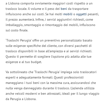
a Lisbona comporta ovviamente maggiori costi rispetto a un
trasloco locale. Il volume e il peso dei
beni
da trasportare
influiscono anche sui costi. Se hai molti
mobili
o
oggetti
pesanti,
il prezzo aumenterà. Infine, i servizi aggiuntivi richiesti, come
imballaggio, smontaggio e rimontaggio dei mobili, influiscono
sul costo finale.
‘Traslochi Perugia’ offre un preventivo personalizzato basato
sulle esigenze specifiche del cliente, con diversi pacchetti di
trasloco disponibili in base all’ampiezza e ai servizi richiesti.
Questo ti permette di scegliere l’opzione più adatta alle tue
esigenze e al tuo budget.
Va sottolineato che ‘Traslochi Perugia’ impiega solo traslocatori
esperti e adeguatamente formati. Questi professionisti
maneggiano i tuoi beni con la massima cura, assicurandosi che
nulla venga danneggiato durante il trasloco. L’azienda utilizza
anche veicoli moderni e ben attrezzati, ideali per il lungo viaggio
da Perugia a Lisbona.