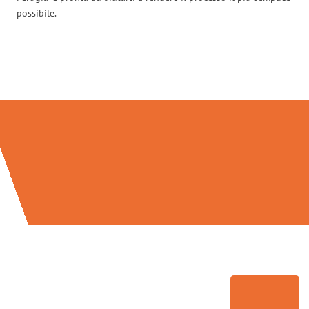
possibile.
Traslochi Perugia in numeri: