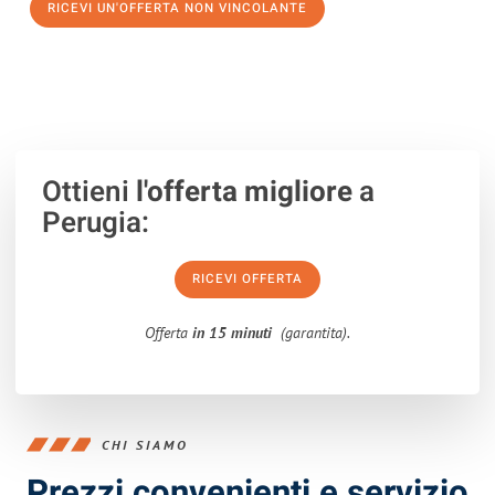
RICEVI UN'OFFERTA NON VINCOLANTE
100% non vincolante – Risposta garantita entro 15 minuti.
Ottieni
l'offerta migliore
a
Perugia:
RICEVI OFFERTA
Offerta
in 15 minuti
(garantita).
CHI SIAMO
Prezzi convenienti e servizio