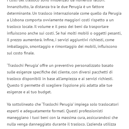
Innanzitutto, la distanza tra le due Perugia è un fattore
determinante. Un trasloco internazionale come quello da Perugia
a Lisbona comporta ovviamente maggiori costi rispetto a un
trasloco locale. Il volume e il peso dei beni da trasportare
influiscono anche sui costi. Se hai molti mobili o oggetti pesanti,
il prezzo aumenterà. Infine, i servizi aggiuntivi richiesti, come
imballaggio, smontaggio e rimontaggio dei mobili, influiscono
sul costo finale.
‘Traslochi Perugia’ offre un preventivo personalizzato basato
sulle esigenze specifiche del cliente, con diversi pacchetti di
trasloco disponibili in base all’ampiezza e ai servizi richiesti.
Questo ti permette di scegliere l’opzione più adatta alle tue
esigenze e al tuo budget.
Va sottolineato che ‘Traslochi Perugia’ impiega solo traslocatori
esperti e adeguatamente formati. Questi professionisti
maneggiano i tuoi beni con la massima cura, assicurandosi che
nulla venga danneggiato durante il trasloco. L’azienda utilizza