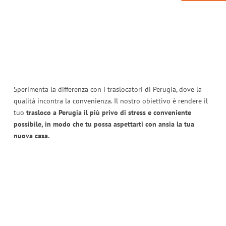
Sperimenta la differenza con i traslocatori di Perugia, dove la
qualità incontra la convenienza. Il nostro obiettivo è rendere il
tuo
trasloco a Perugia il più privo di stress e conveniente
possibile, in modo che tu possa aspettarti con ansia la tua
nuova casa.