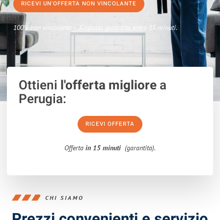
RICEVI UN'OFFERTA NON VINCOLANTE
100% non vincolante – Risposta garantita entro 15 minuti.
Ottieni
l'offerta migliore
a
Perugia:
RICEVI OFFERTA
Offerta
in 15 minuti
(garantita).
CHI SIAMO
Prezzi convenienti e servizio