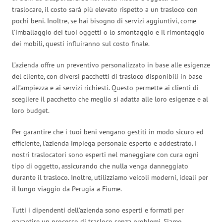
traslocare, il costo sarà più elevato rispetto a un trasloco con
pochi beni. Inoltre, se hai bisogno di servizi aggiuntivi, come
l’imballaggio dei tuoi oggetti o lo smontaggio e il rimontaggio
dei mobili, questi influiranno sul costo finale.
L’azienda offre un preventivo personalizzato in base alle esigenze
del cliente, con diversi pacchetti di trasloco disponibili in base
all’ampiezza e ai servizi richiesti. Questo permette ai clienti di
scegliere il pacchetto che meglio si adatta alle loro esigenze e al
loro budget.
Per garantire che i tuoi beni vengano gestiti in modo sicuro ed
efficiente, l’azienda impiega personale esperto e addestrato. I
nostri traslocatori sono esperti nel maneggiare con cura ogni
tipo di oggetto, assicurando che nulla venga danneggiato
durante il trasloco. Inoltre, utilizziamo veicoli moderni, ideali per
il lungo viaggio da Perugia a Fiume.
Tutti i dipendenti dell’azienda sono esperti e formati per
garantire un processo di trasloco senza problemi. Siamo