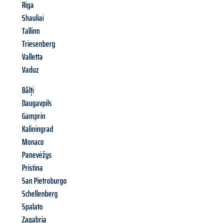
Riga
Shauliai
Tallinn
Triesenberg
Valletta
Vaduz
Bălți
Daugavpils
Gamprin
Kaliningrad
Monaco
Panevėžys
Pristina
San Pietroburgo
Schellenberg
Spalato
Zagabria