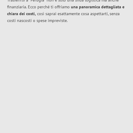
Trasferirsi a
Perugia
non è solo una sfida logistica ma anche
finanziaria. Ecco perché ti offriamo
una panoramica dettagliata e
chiara dei costi,
così saprai esattamente cosa aspettarti, senza
costi nascosti o spese impreviste.