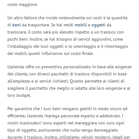
costo maggiore.
Un altro fattore che incide notevolmente sui costi è la quantità
di
beni
da trasportare. Se hai molti
mobili
e
oggetti
da
traslocare, il costo sarà più elevato rispetto a un trasloco con
pochi beni. Inoltre, se hai bisogno di servizi aggiuntivi, come
l’imballaggio dei tuoi oggetti o lo smontaggio e il rimontaggio
dei mobili, questi influiranno sul costo finale.
L’azienda offre un preventivo personalizzato in base alle esigenze
del cliente, con diversi pacchetti di trasloco disponibili in base
all’ampiezza e ai servizi richiesti. Questo permette ai clienti di
scegliere il pacchetto che meglio si adatta alle loro esigenze e al
loro budget.
Per garantire che i tuoi beni vengano gestiti in modo sicuro ed
efficiente, l’azienda impiega personale esperto e addestrato. I
nostri traslocatori sono esperti nel maneggiare con cura ogni
tipo di oggetto, assicurando che nulla venga danneggiato
durante il trasloco. Inoltre, utilizziamo veicoli moderni, ideali per