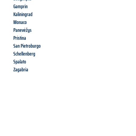
Gamprin
Kaliningrad
Monaco
Panevėžys
Pristina
San Pietroburgo
Schellenberg
Spalato
Zagabria
Richiedi ora la tua
offerta
al
miglior