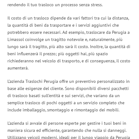
rendendo il tuo trasloco un processo senza stress.
Il costo di un trasloco dipende da vari fattori tra cui la distanza,
la quantità di beni da trasportare e i servizi aggiuntivi che
potrebbero essere necessari. Ad esempio, traslocare da Perugia a
Limassol coinvolge un tragitto notevole e, naturalmente, più
lungo sarà il tragitto, più alto sarà il costo. Inoltre, la quantità di
beni influenzerà il prezzo; più oggetti hai, più spazio
richiederanno nel veicolo di trasporto, e di conseguenza, il costo
aumenterà.
L’azienda Traslochi Perugia offre un preventivo personalizzato in
base alle esigenze del cliente. Sono disponibili diversi pacchetti
di trasloco basati sull’entità e sui servizi, che variano da un
semplice trasloco di pochi oggetti a un servizio completo che
include imballaggio, smontaggio e rimontaggio dei mobili.
L’azienda si avvale di persone esperte per gestire i tuoi beni in
maniera sicura ed efficiente, garantendo che nulla si danneggi.
Utilizzano veicoli moderni, ideali per il lungo viaggio da Perugia