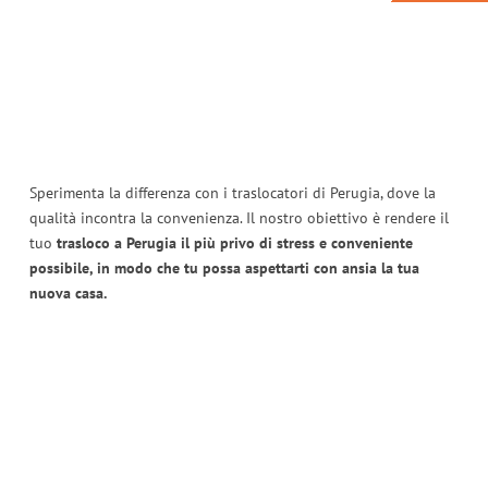
Sperimenta la differenza con i traslocatori di Perugia, dove la
qualità incontra la convenienza. Il nostro obiettivo è rendere il
tuo
trasloco a Perugia il più privo di stress e conveniente
possibile, in modo che tu possa aspettarti con ansia la tua
nuova casa.