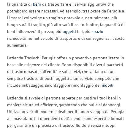
la quantità di
beni
da trasportare e i servizi aggiuntivi che
potrebbero essere necessari. Ad esempio, traslocare da Perugia a
Limassol coinvolge un tragitto notevole e, naturalmente, più
lungo sarà il tragitto, più alto sarà il costo. Inoltre, la quantità di
beni influenzerà il prezzo; più
oggetti
hai, più
spazio
richiederanno nel veicolo di trasporto, e di conseguenza, il costo
aumenterà.
L’azienda Traslochi Perugia offre un preventivo personalizzato in
base alle esigenze del cliente. Sono disponibili diversi pacchetti
di trasloco basati sull’entità e sui servizi, che variano da un
semplice trasloco di pochi oggetti a un servizio completo che
include imballaggio, smontaggio e rimontaggio dei
mobili
.
L’azienda si avvale di persone esperte per gestire i tuoi beni in
maniera sicura ed efficiente, garantendo che nulla si danneggi.
Utilizzano veicoli moderni, ideali per il lungo viaggio da Perugia
a Limassol. Tutti i dipendenti dell’azienda sono esperti e formati
per garantire un processo di trasloco fluido e senza intoppi.