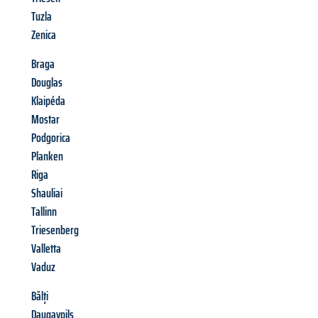
Tuzla
Zenica
Braga
Douglas
Klaipéda
Mostar
Podgorica
Planken
Riga
Shauliai
Tallinn
Triesenberg
Valletta
Vaduz
Bălți
Daugavpils