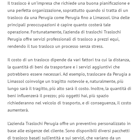
Il trasloco è un’impresa che richiede una buona pianificazione e
una perfetta organizzazione, soprattutto quando si tratta di un
trasloco da una Perugia come Perugia fino a Limassol. Una delle
principali preoccupazioni è capire quanto costerà tale
operazione. Fortunatamente, l’azienda di traslochi Traslochi
Perugia offre servizi professionali di trasloco a prezzi equi,
rendendo il tuo trasloco un processo senza stress.
Il costo di un trasloco dipende da vari fattori tra cui la distanza,
la quantità di beni da trasportare e i servizi aggiuntivi che
potrebbero essere necessari. Ad esempio, traslocare da Perugia a
Limassol coinvolge un tragitto notevole e, naturalmente, più
lungo sarà il tragitto, più alto sarà il costo. Inoltre, la quantità di
beni influenzerà il prezzo; più oggetti hai, più spazio
richiederanno nel veicolo di trasporto, e di conseguenza, il costo
aumenterà.
L’azienda Traslochi Perugia offre un preventivo personalizzato in
base alle esigenze del cliente. Sono disponibili diversi pacchetti
di trasloco basati sull’entità e sui servizi, che variano da un