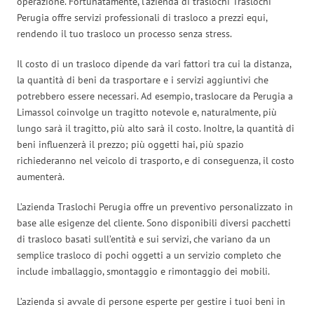
operazione. Fortunatamente, l’azienda di traslochi Traslochi
Perugia offre servizi professionali di trasloco a prezzi equi,
rendendo il tuo trasloco un processo senza stress.
Il costo di un trasloco dipende da vari fattori tra cui la distanza,
la quantità di beni da trasportare e i servizi aggiuntivi che
potrebbero essere necessari. Ad esempio, traslocare da Perugia a
Limassol coinvolge un tragitto notevole e, naturalmente, più
lungo sarà il tragitto, più alto sarà il costo. Inoltre, la quantità di
beni influenzerà il prezzo; più oggetti hai, più spazio
richiederanno nel veicolo di trasporto, e di conseguenza, il costo
aumenterà.
L’azienda Traslochi Perugia offre un preventivo personalizzato in
base alle esigenze del cliente. Sono disponibili diversi pacchetti
di trasloco basati sull’entità e sui servizi, che variano da un
semplice trasloco di pochi oggetti a un servizio completo che
include imballaggio, smontaggio e rimontaggio dei mobili.
L’azienda si avvale di persone esperte per gestire i tuoi beni in