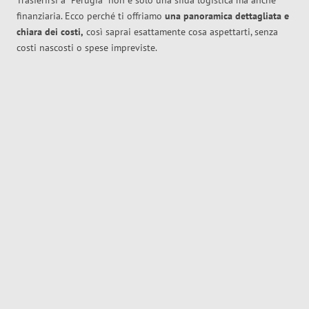
Trasferirsi a
Perugia
non è solo una sfida logistica ma anche
finanziaria. Ecco perché ti offriamo
una panoramica dettagliata e
chiara dei costi,
così saprai esattamente cosa aspettarti, senza
costi nascosti o spese impreviste.