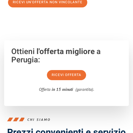
RICEVI UN'OFFERTA NON VINCOLANTE
100% non vincolante – Risposta garantita entro 15 minuti.
Ottieni
l'offerta migliore
a
Perugia:
RICEVI OFFERTA
Offerta
in 15 minuti
(garantita).
CHI SIAMO
Prezzi convenienti e servizio