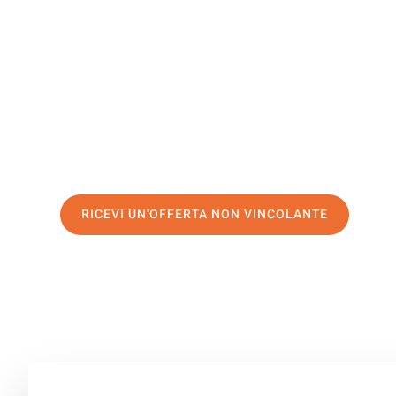
Antalya
Il tuo trasloco Perugia Antalya può essere così facile! S
servizio di prima classe
e assicurati i
migliori prezzi in 
Richiedo ora la tua offerta personalizzata e fai il prim
trasloco senza stress a Antalya
RICEVI UN'OFFERTA NON VINCOLANTE
100% non vincolante – Risposta garantita entro 15 minuti.