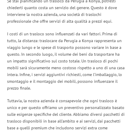
Se stai pianificando un trasloco da Perugia a Konya, potresti
chiederti quanto costa un servizio del genere. Questo è dove
interviene la nostra azienda, una società di traslochi
professionale che offre servizi di alta qualità a prezzi equi.
I costi di un trasloco sono influenzati da vari fattori. Prima di
tutto, la distanza: traslocare da Perugia a Konya rappresenta un
viaggio lungo e le spese di trasporto possono variare in base a
questo. In secondo luogo, il volume dei beni da trasportare ha
un impatto significativo sul costo totale. Un trasloco di pochi
mobili sarà sicuramente meno costoso rispetto a uno di una casa
intera. Infine, i servizi aggiuntivi richiesti, come l’imballaggio, lo
smontaggio e il montaggio dei mobili, possono influenzare il
prezzo finale.
Tuttavia, la nostra azienda è consapevole che ogni trasloco è
unico e per questo offriamo un preventivo personalizzato basato
sulle esigenze specifiche del cliente. Abbiamo diversi pacchetti di
trasloco disponibili in base all’ambito e ai servizi, dai pacchetti
base a quelli premium che includono servizi extra come