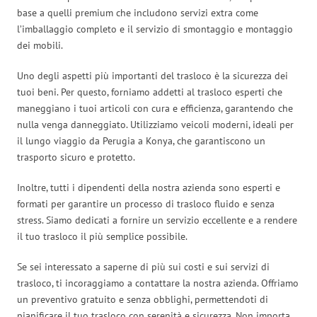
base a quelli premium che includono servizi extra come
l’imballaggio completo e il servizio di smontaggio e montaggio
dei mobili.
Uno degli aspetti più importanti del trasloco è la sicurezza dei
tuoi beni. Per questo, forniamo addetti al trasloco esperti che
maneggiano i tuoi articoli con cura e efficienza, garantendo che
nulla venga danneggiato. Utilizziamo veicoli moderni, ideali per
il lungo viaggio da Perugia a Konya, che garantiscono un
trasporto sicuro e protetto.
Inoltre, tutti i dipendenti della nostra azienda sono esperti e
formati per garantire un processo di trasloco fluido e senza
stress. Siamo dedicati a fornire un servizio eccellente e a rendere
il tuo trasloco il più semplice possibile.
Se sei interessato a saperne di più sui costi e sui servizi di
trasloco, ti incoraggiamo a contattare la nostra azienda. Offriamo
un preventivo gratuito e senza obblighi, permettendoti di
pianificare il tuo trasloco con serenità e sicurezza. Non importa