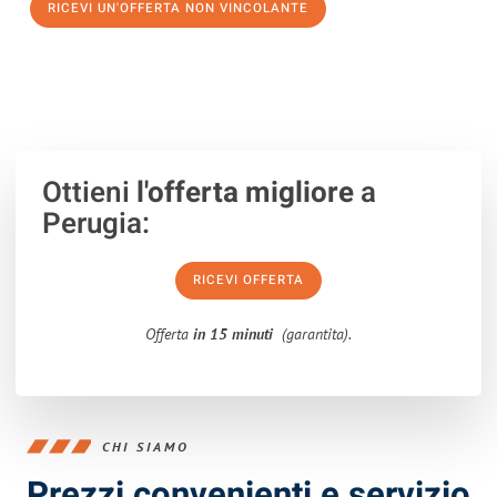
RICEVI UN'OFFERTA NON VINCOLANTE
100% non vincolante – Risposta garantita entro 15 minuti.
Ottieni
l'offerta migliore
a
Perugia:
RICEVI OFFERTA
Offerta
in 15 minuti
(garantita).
CHI SIAMO
Prezzi convenienti e servizio