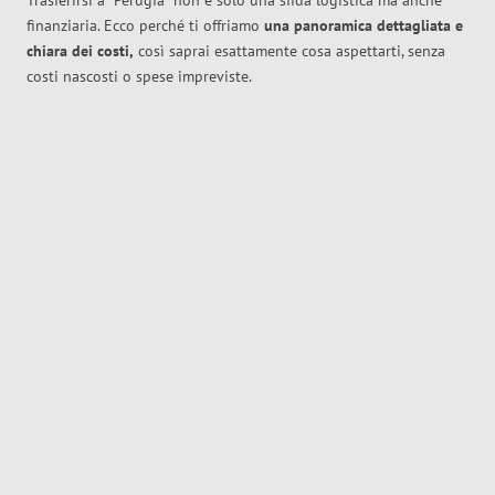
Trasferirsi a
Perugia
non è solo una sfida logistica ma anche
finanziaria. Ecco perché ti offriamo
una panoramica dettagliata e
chiara dei costi,
così saprai esattamente cosa aspettarti, senza
costi nascosti o spese impreviste.