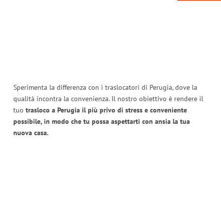
Sperimenta la differenza con i traslocatori di Perugia, dove la
qualità incontra la convenienza. Il nostro obiettivo è rendere il
tuo
trasloco a Perugia il più privo di stress e conveniente
possibile, in modo che tu possa aspettarti con ansia la tua
nuova casa.