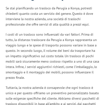
Se stai pianificando un trasloco da Perugia a Konya, potresti
chiederti quanto costa un servizio del genere. Questo è dove
interviene la nostra azienda, una società di traslochi
professionale che offre servizi di alta qualità a prezzi equi.
I costi di un trasloco sono influenzati da vari fattori. Prima di
tutto, la distanza: traslocare da Perugia a Konya rappresenta un
viaggio lungo e le spese di trasporto possono variare in base a
questo. In secondo luogo, il volume dei beni da trasportare ha
un impatto significativo sul costo totale. Un trasloco di pochi
mobili sarà sicuramente meno costoso rispetto a uno di una casa
intera. Infine, i servizi aggiuntivi richiesti, come l’imballaggio, lo
smontaggio e il montaggio dei mobili, possono influenzare il
prezzo finale.
Tuttavia, la nostra azienda è consapevole che ogni trasloco è
unico e per questo offriamo un preventivo personalizzato basato
sulle esigenze specifiche del cliente. Abbiamo diversi pacchetti di
trasloco disponibili in base all’ambito e ai servizi, dai pacchetti