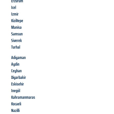
Erzurum
Icel
Izmir
Kiziltepe
Manisa
Samsun
Siverek
Turhal
Adiyaman
Aydin
Ceyhan
Diyarbakir
Eskisehir
Inegöl
Kahramanmaras
Kocaeli
Nazilli