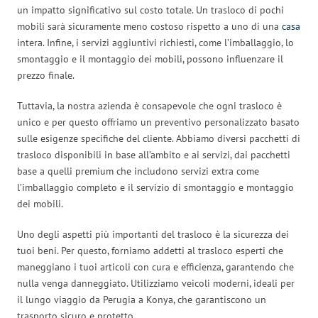
un impatto significativo sul costo totale. Un trasloco di pochi
mobili sarà sicuramente meno costoso rispetto a uno di una
casa
intera. Infine, i servizi aggiuntivi richiesti, come l’imballaggio, lo
smontaggio e il montaggio dei mobili, possono influenzare il
prezzo finale.
Tuttavia, la nostra azienda è consapevole che ogni trasloco è
unico e per questo offriamo un preventivo personalizzato basato
sulle esigenze specifiche del cliente. Abbiamo diversi pacchetti di
trasloco disponibili in base all’ambito e ai servizi, dai pacchetti
base a quelli premium che includono servizi extra come
l’imballaggio completo e il servizio di smontaggio e montaggio
dei mobili.
Uno degli aspetti più importanti del trasloco è la sicurezza dei
tuoi beni. Per questo, forniamo addetti al trasloco esperti che
maneggiano i tuoi articoli con cura e efficienza, garantendo che
nulla venga danneggiato. Utilizziamo veicoli moderni, ideali per
il lungo viaggio da Perugia a Konya, che garantiscono un
trasporto sicuro e protetto.