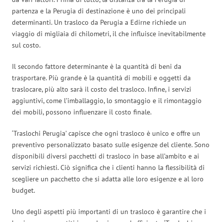
partenza e la Perugia di destinazione è uno dei principali
determinanti. Un trasloco da Perugia a Edirne richiede un
viaggio di migliaia di chilometri, il che influisce inevitabilmente
sul costo.
Il secondo fattore determinante è la quantità di beni da
trasportare. Più grande è la quantità di mobili e oggetti da
traslocare, più alto sarà il costo del trasloco. Infine, i servizi
aggiuntivi, come l’imballaggio, lo smontaggio e il rimontaggio
dei mobili, possono influenzare il costo finale.
‘Traslochi Perugia’ capisce che ogni trasloco è unico e offre un
preventivo personalizzato basato sulle esigenze del cliente. Sono
disponibili diversi pacchetti di trasloco in base all’ambito e ai
servizi richiesti. Ciò significa che i clienti hanno la flessibilità di
scegliere un pacchetto che si adatta alle loro esigenze e al loro
budget.
Uno degli aspetti più importanti di un trasloco è garantire che i