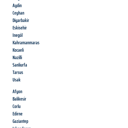
Aydin
Ceyhan
Diyarbakir
Eskisehir
Inegöl
Kahramanmaras
Kocaeli
Nazilli
Sanliurfa
Tarsus
Usak
Afyon
Balikesir
Corlu
Edirne
Gaziantep