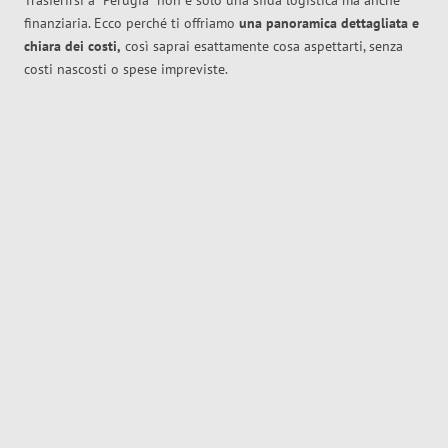
Trasferirsi a
Perugia
non è solo una sfida logistica ma anche
finanziaria. Ecco perché ti offriamo
una panoramica dettagliata e
chiara dei costi,
così saprai esattamente cosa aspettarti, senza
costi nascosti o spese impreviste.