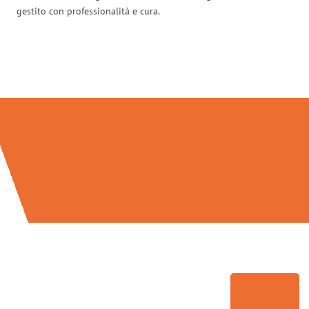
gestito con professionalità e cura.
Traslochi Perugia in numeri: