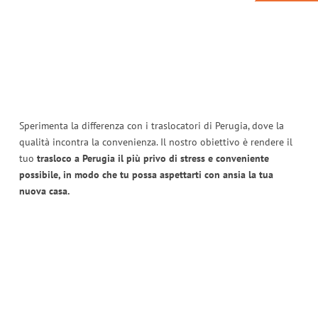
Sperimenta la differenza con i traslocatori di Perugia, dove la
qualità incontra la convenienza. Il nostro obiettivo è rendere il
tuo
trasloco a Perugia il più privo di stress e conveniente
possibile, in modo che tu possa aspettarti con ansia la tua
nuova casa.