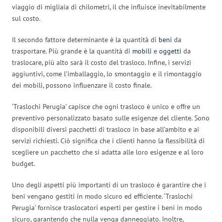
viaggio di migliaia di chilometri, il che influisce inevitabilmente
sul costo.
Il secondo fattore determinante è la quantità di
beni
da
trasportare. Più grande è la quantità di
mobili
e
oggetti
da
traslocare, più alto sarà il costo del trasloco. Infine, i servizi
aggiuntivi, come l’imballaggio, lo smontaggio e il rimontaggio
dei mobili, possono influenzare il costo finale.
‘Traslochi Perugia’ capisce che ogni trasloco è unico e offre un
preventivo personalizzato basato sulle esigenze del cliente. Sono
disponibili diversi pacchetti di trasloco in base all’ambito e ai
servizi richiesti. Ciò significa che i clienti hanno la flessibilità di
scegliere un pacchetto che si adatta alle loro esigenze e al loro
budget.
Uno degli aspetti più importanti di un trasloco è garantire che i
beni vengano gestiti in modo sicuro ed efficiente. ‘Traslochi
Perugia’ fornisce traslocatori esperti per gestire i beni in modo
sicuro, garantendo che nulla venga danneggiato. Inoltre,