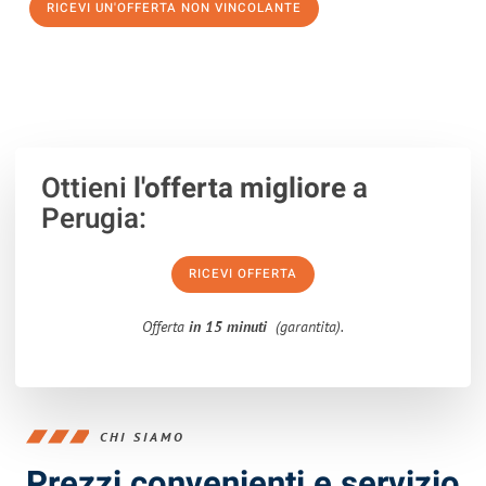
RICEVI UN'OFFERTA NON VINCOLANTE
100% non vincolante – Risposta garantita entro 15 minuti.
Ottieni
l'offerta migliore
a
Perugia:
RICEVI OFFERTA
Offerta
in 15 minuti
(garantita).
CHI SIAMO
Prezzi convenienti e servizio