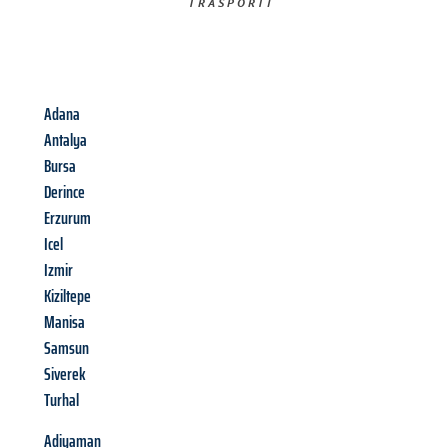
TRASPORTI​
Adana
Antalya
Bursa
Derince
Erzurum
Icel
Izmir
Kiziltepe
Manisa
Samsun
Siverek
Turhal
Adiyaman