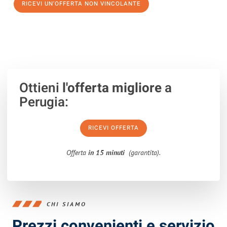
RICEVI UN'OFFERTA NON VINCOLANTE
100% non vincolante – Risposta garantita entro 15 minuti.
Ottieni
l'offerta migliore
a
Perugia:
RICEVI OFFERTA
Offerta
in 15 minuti
(garantita).
CHI SIAMO
Prezzi convenienti e servizio