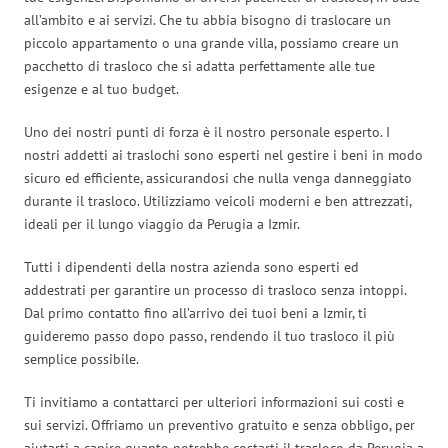
all’ambito e ai servizi. Che tu abbia bisogno di traslocare un
piccolo appartamento o una grande villa, possiamo creare un
pacchetto di trasloco che si adatta perfettamente alle tue
esigenze e al tuo budget.
Uno dei nostri punti di forza è il nostro personale esperto. I
nostri addetti ai traslochi sono esperti nel gestire i beni in modo
sicuro ed efficiente, assicurandosi che nulla venga danneggiato
durante il trasloco. Utilizziamo veicoli moderni e ben attrezzati,
ideali per il lungo viaggio da Perugia a Izmir.
Tutti i dipendenti della nostra azienda sono esperti ed
addestrati per garantire un processo di trasloco senza intoppi.
Dal primo contatto fino all’arrivo dei tuoi beni a Izmir, ti
guideremo passo dopo passo, rendendo il tuo trasloco il più
semplice possibile.
Ti invitiamo a contattarci per ulteriori informazioni sui costi e
sui servizi. Offriamo un preventivo gratuito e senza obbligo, per
aiutarti a capire quanto potrebbe costarti il trasloco da Perugia a