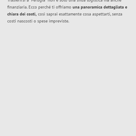
Trasferirsi a
Perugia
non è solo una sfida logistica ma anche
finanziaria. Ecco perché ti offriamo
una panoramica dettagliata e
chiara dei costi,
così saprai esattamente cosa aspettarti, senza
costi nascosti o spese impreviste.