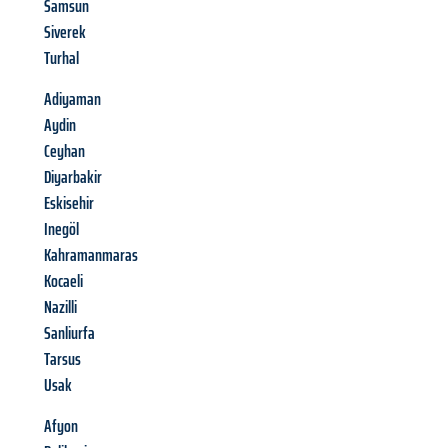
Samsun
Siverek
Turhal
Adiyaman
Aydin
Ceyhan
Diyarbakir
Eskisehir
Inegöl
Kahramanmaras
Kocaeli
Nazilli
Sanliurfa
Tarsus
Usak
Afyon