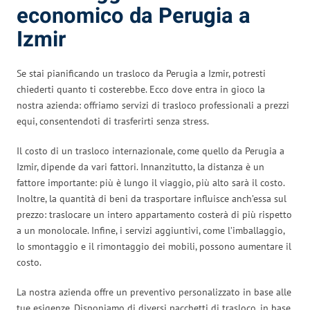
economico da Perugia a
Izmir
Se stai pianificando un trasloco da Perugia a Izmir, potresti
chiederti quanto ti costerebbe. Ecco dove entra in gioco la
nostra azienda: offriamo servizi di trasloco professionali a prezzi
equi, consentendoti di trasferirti senza stress.
Il costo di un trasloco internazionale, come quello da Perugia a
Izmir, dipende da vari fattori. Innanzitutto, la distanza è un
fattore importante: più è lungo il viaggio, più alto sarà il costo.
Inoltre, la quantità di beni da trasportare influisce anch’essa sul
prezzo: traslocare un intero appartamento costerà di più rispetto
a un monolocale. Infine, i servizi aggiuntivi, come l’imballaggio,
lo smontaggio e il rimontaggio dei mobili, possono aumentare il
costo.
La nostra azienda offre un preventivo personalizzato in base alle
tue esigenze. Disponiamo di diversi pacchetti di trasloco, in base