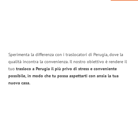
Sperimenta la differenza con i traslocatori di Perugia, dove la
qualità incontra la convenienza. Il nostro obiettivo è rendere il
tuo
trasloco a Perugia il più privo di stress e conveniente
possibile, in modo che tu possa aspettarti con ansia la tua
nuova casa.