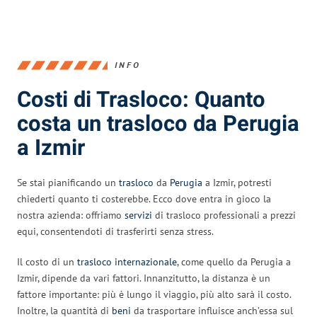
INFO
Costi di Trasloco: Quanto
costa un trasloco da Perugia
a Izmir
Se stai pianificando un
trasloco
da
Perugia
a Izmir, potresti
chiederti quanto ti costerebbe. Ecco dove entra in gioco la
nostra azienda: offriamo
servizi
di trasloco professionali a prezzi
equi, consentendoti di trasferirti senza stress.
Il costo di un
trasloco internazionale
, come quello da Perugia a
Izmir, dipende da vari fattori. Innanzitutto, la distanza è un
fattore importante: più è lungo il viaggio, più alto sarà il costo.
Inoltre, la quantità di
beni
da trasportare influisce anch’essa sul