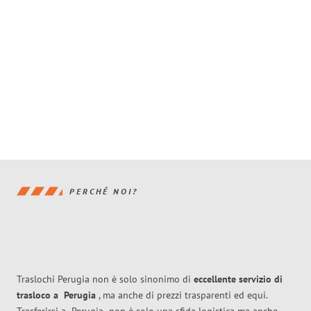
PERCHÉ NOI?
Traslochi Perugia non è solo sinonimo di
eccellente
servizio di
trasloco
a
Perugia
, ma anche di prezzi trasparenti ed equi.