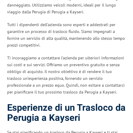
danneggiato. Utilizziamo veicoli moderni, ideali per il lungo
viaggio dalla Perugia di Perugia a Kayseri.
Tutti i dipendenti dell’azienda sono esperti e addestrati per
garantire un processo di trasloco fluido. Siamo impegnati a
fornire un servizio di alta qualità, mantenendo allo stesso tempo
prezzi competitivi.
Ti incoraggiamo a contattare l’azienda per ulteriori informazioni
sui costi e sui servizi. Offriamo un preventivo gratuito e senza
obbligo di acquisto. Il nostro obiettivo è di rendere il tuo
trasloco un’esperienza positiva, fornendo un servizio
professionale a un prezzo equo. Quindi, non esitare a contattarci
per pianificare il tuo prossimo trasloco da Perugia a Kayseri.
Esperienze di un Trasloco da
Perugia a Kayseri
Se stai pianificando un trasloco da Perugia a Kayseri e ti stai