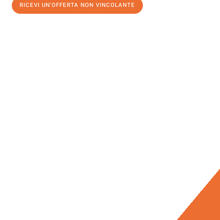
RICEVI UN'OFFERTA NON VINCOLANTE