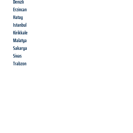
Denizli
Erzincan
Hatay
Istanbul
Kirikkale
Malatya
Sakarya
Sivas
Trabzon
Richiedi ora la tua
offerta
al
miglior
prezzo !