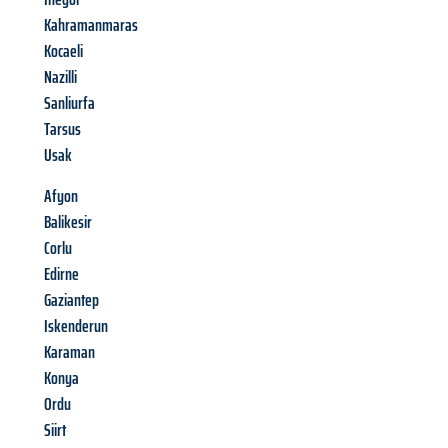
Kahramanmaras
Kocaeli
Nazilli
Sanliurfa
Tarsus
Usak
Afyon
Balikesir
Corlu
Edirne
Gaziantep
Iskenderun
Karaman
Konya
Ordu
Siirt